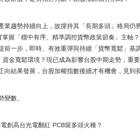
產業趨勢持續向上，故撐持其「長期多頭」格局仍
確實掌握「穩中有序、精準調控貨幣政策節奏」主軸
提前一步，即時、有效重彈與持續「貨幣寬鬆」基
造」資金寬鬆環境？現已成為影響台股中期走勢，重
正向結果發展，台股加權指數後續才有機會，見到
勢變數。
金像電創高台光電翻紅 PCB留多頭火種？