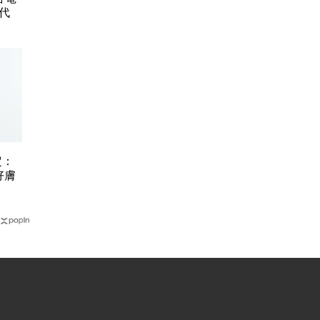
代
定：
好膚