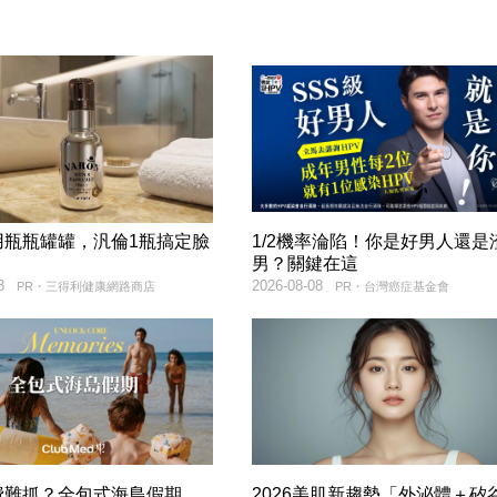
用瓶瓶罐罐，汎倫1瓶搞定臉
1/2機率淪陷！你是好男人還是
！
男？關鍵在這
8
2026-08-08
PR・三得利健康網路商店
PR・台灣癌症基金會
費難抓？全包式海島假期，
2026美肌新趨勢「外泌體＋矽