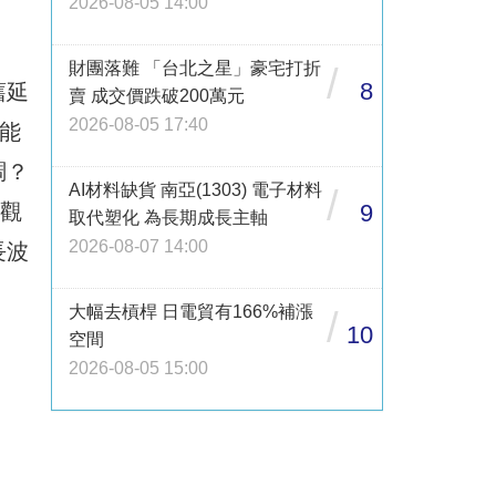
2026-08-05 14:00
財團落難 「台北之星」豪宅打折
/
8
舊延
賣 成交價跌破200萬元
2026-08-05 17:40
？能
調？
AI材料缺貨 南亞(1303) 電子材料
/
要觀
9
取代塑化 為長期成長主軸
2026-08-07 14:00
長波
大幅去槓桿 日電貿有166%補漲
/
10
空間
2026-08-05 15:00