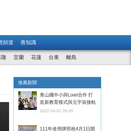
經頻道
善知識
基隆
宜蘭
花蓮
台東
離島
推薦新聞
青山國中小與Lixel合作 打
造新教育模式與元宇宙接軌
2022-04-01 09:00
111年使用牌照稅4月1日開