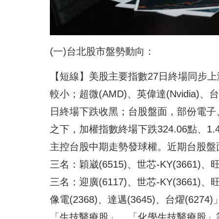
(一)台北股市盤勢動向：
【短線】美股主要指數27日終場同步上
較小；超微(AMD)、英偉達(Nvidia
日終場下跌收黑；台股盤面，部份電子、
之下，加權指數終場下跌324.06點、
主控台股中期走勢發球權。近期台股盤
三名：穎崴(6515)、世芯-KY(3661
三名：迎廣(6117)、世芯-KY(3661
像電(2368)、達邁(3645)、台燿(
「生技醫療股」、「化學生技醫療股」