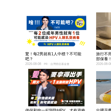
驚！每2男就有1人中標？不可能
旅行不
吧？
部保養
2026-08-08
2026-08-0
PR・台灣癌症基金會
伴侶和妳一起預防HPV，才有資格
出國花