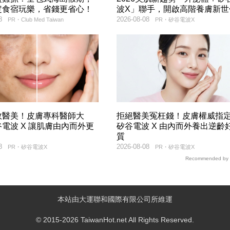
定食宿玩樂，省錢更省心！
波X」聯手，開啟高階養膚新世
8
2026-08-08
PR・Club Med Taiwan
PR・矽谷電波X
效醫美！皮膚專科醫師大
拒絕醫美冤枉錢！皮膚權威指
電波 X 讓肌膚由內而外更
矽谷電波 X 由內而外養出逆齡
質
8
2026-08-08
PR・矽谷電波X
PR・矽谷電波X
Recommended by
本站由大運聯和國際有限公司所維運
© 2015-2026 TaiwanHot.net All Rights Reserved.