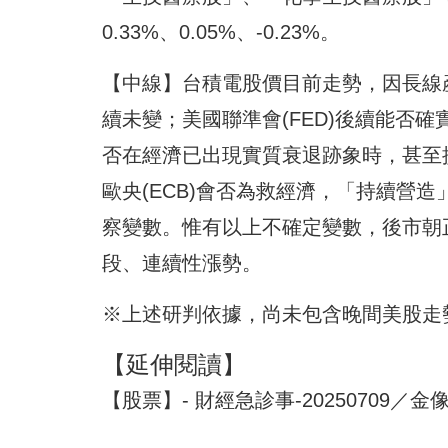
0.33%、0.05%、-0.23%。
【中線】台積電股價目前走勢，因長線
續未變；美國聯準會(FED)後續能否
否在經濟已出現實質衰退跡象時，甚至
歐央(ECB)會否為救經濟，「持續營
察變數。惟有以上不確定變數，後市朝
段、連續性漲勢。
※上述研判依據，尚未包含晚間美股走
【延伸閱讀】
【股票】- 財經急診事-20250709／