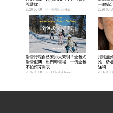
說愛妳！
一價搞
2026-08-08
2026-08-0
PR・台灣癌症基金會
滑雪行程自己安排太繁瑣？全包式
拒絕無
滑雪假期：出門即雪場，一價全包
推：矽谷
不怕預算爆表！
強韌
2026-08-08
2026-08-0
PR・Club Med Taiwan