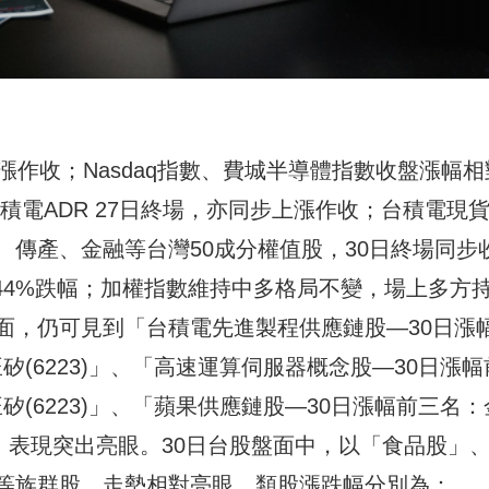
漲作收；Nasdaq指數、費城半導體指數收盤漲幅相
)、台積電ADR 27日終場，亦同步上漲作收；台積電現貨
傳產、金融等台灣50成分權值股，30日終場同步
1.44%跌幅；加權指數維持中多格局不變，場上多方
面，仍可見到「台積電先進製程供應鏈股—30日漲
)、旺矽(6223)」、「高速運算伺服器概念股—30日漲幅
)、旺矽(6223)」、「蘋果供應鏈股—30日漲幅前三名：
6274)」表現突出亮眼。30日台股盤面中，以「食品股」
等族群股，走勢相對亮眼，類股漲跌幅分別為：