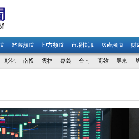
道
旅遊頻道
地方頻道
市場快訊
房產頻道
財
彰化
南投
雲林
嘉義
台南
高雄
屏東