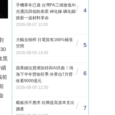
手機寒冬已過 台灣PA三雄搶進AI
/
4
光通訊與低軌衛星 砷化鎵 磷化銦
掀新一波材料革命
2026-08-07 11:00
對
大幅去槓桿 日電貿有166%補漲
/
5
空間
30
2026-08-05 14:45
收黑
持續
蘋果鏈拉貨潮加持與AI共振！鴻
/
6
海下半年營收旺季 外界估7月營
幅前
收看9000億元
前
2026-08-05 12:30
金
載板供不應求 欣興提高資本支出
/
、
7
擴產