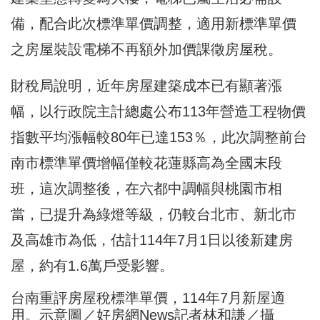
備，配合此次標準單價調整，適用新標準單價
之房屋裝設電梯不再額外加價課徵房屋稅。
財稅局說明，近年房屋建築成本已有顯著漲
幅，以行政院主計總處公布113年營造工程物價
指數平均漲幅較80年已達153％，此次調整前台
南市標準單價增幅僅較花蓮縣高為全國末段
班，這次調整後，在六都中調幅與桃園市相
當，已提升為綠燈等級，仍較台北市、新北市
及高雄市為低，估計114年7月1日以後新建房
屋，約有1.6萬戶受影響。
台南重評房屋稅標準單價，114年7月新屋適
用。示意圖／好房網News記者林和謙／攝