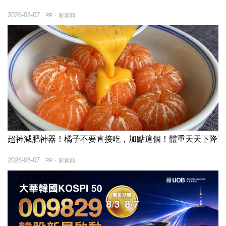
2026-08-07
PR・新素簡
超神減肥神器！橘子不要直接吃，加點這個！體重天天下降
2026-08-07
PR・新素簡