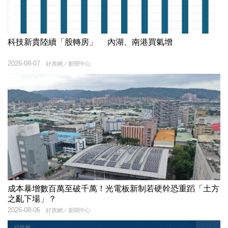
科技新貴陸續「股轉房」 內湖、南港買氣增
2026-08-07
好房網／新聞中心
成本暴增數百萬至破千萬！光電板新制若硬幹恐重蹈「土方
之亂下場」？
2026-08-06
好房網／新聞中心