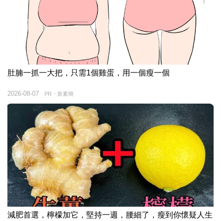
肚腩一抓一大把，只需1個雞蛋，用一個瘦一個
2026-08-07
PR・新素簡
減肥首選，檸檬加它，堅持一週，腰細了，瘦到你懷疑人生