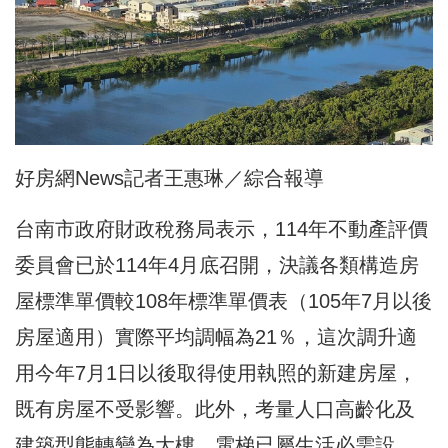
好房網News記者王惠琳／綜合報導
台南市政府財政稅務局表示，114年不動產評價
委員會已於114年4月底召開，決議各類構造房
屋標準單價較108年標準單價表（105年7月以後
房屋適用）實際平均調幅為21％，這次調升適
用今年7月1日以後取得使用執照的新建房屋，
既有房屋不受影響。此外，考量人口高齡化及
建築型態轉變為大樓，電梯已屬生活必需設