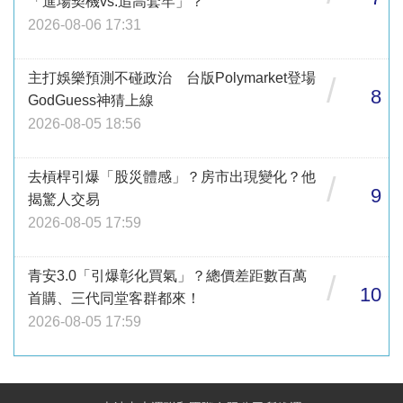
「進場契機vs.追高套牢」？
2026-08-06 17:31
主打娛樂預測不碰政治 台版Polymarket登場
/
8
GodGuess神猜上線
2026-08-05 18:56
去槓桿引爆「股災體感」？房市出現變化？他
/
9
揭驚人交易
2026-08-05 17:59
青安3.0「引爆彰化買氣」？總價差距數百萬
/
10
首購、三代同堂客群都來！
2026-08-05 17:59