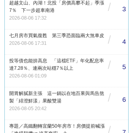
超越文山、內湖！北投「房價高攀不起」季漲
/
3
7％ 下一步超車南港
2026-08-06 17:32
七月房市買氣復甦 第三季恐面臨兩大煞車皮
/
4
2026-08-06 17:31
投等債也能拚高息 「這檔ETF」年化配息率
/
5
達7.28％、連兩次站穩7％以上
2026-08-06 01:09
開胃解膩新主張 這一鍋以在地百果與馬告熬
/
6
製「緋澄鮮漾」果酸雙湯
2026-08-05 20:42
專題／高鐵翻轉宜蘭50年房市！房價提前喊漲
/
7