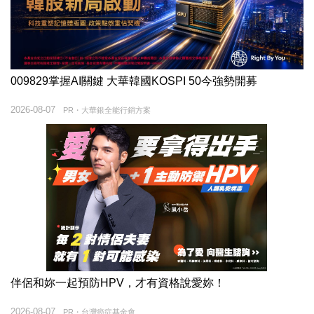
009829掌握AI關鍵 大華韓國KOSPI 50今強勢開募
2026-08-07
PR・大華銀全能行銷方案
伴侶和妳一起預防HPV，才有資格說愛妳！
2026-08-07
PR・台灣癌症基金會