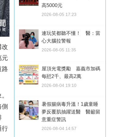
高5000元
2026-08-05 17:23
連玩笑都聽不懂！ 醫：當
心大腦拉警報
溝改
2026-08-05 11:35
萬元
道路
屋頂光電獎勵 嘉義市加碼
每瓩2千、最高2萬
2026-08-04 19:10
象。
暑假腸病毒升溫！1歲童睡
路側
夢反覆肌抽躍送醫 醫籲留
排
意重症警訊
通行
2026-08-04 14:57