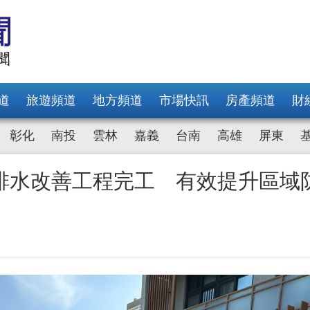
道
旅遊頻道
地方頻道
市場快訊
房產頻道
財
彰化
南投
雲林
嘉義
台南
高雄
屏東
排水改善工程完工 有效提升區域