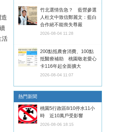
竹北選情告急？ 藍營參選
間造
人杜文中致信鄭麗文：藍白
合作絕不能喪失尊嚴
續
2026-08-04 11:28
生活
200點抵農會消費、100點
抵醫療補助 桃園敬老愛心
卡116年起全面擴大
2026-08-04 11:07
熱門新聞
桃園5行政區8/10停水11小
時 近10萬戶受影響
2026-08-06 18:15