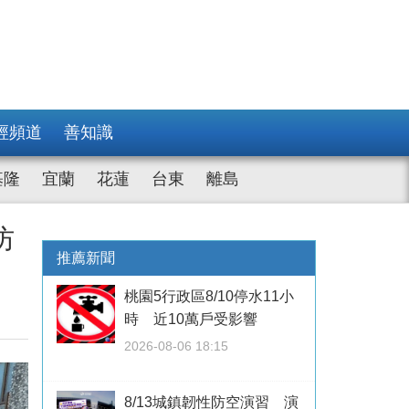
經頻道
善知識
基隆
宜蘭
花蓮
台東
離島
防
推薦新聞
桃園5行政區8/10停水11小
時 近10萬戶受影響
2026-08-06 18:15
8/13城鎮韌性防空演習 演