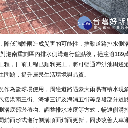
，降低強降雨造成災害的可能性，推動道路排水側
府針對港南重劃區內排水側溝進行盤點後，挹注逾189
工程，日前工程已順利完工，將可暢通滯洪池周邊
生問題，提升居民生活環境與品質。
況作為籃球場使用，周邊道路遇豪大雨易有積水現
包括港南三街、海埔三街及海浦五街等路段部分道
側溝底部淤積物、調整排水坡度等方式，暢通側溝
間鋪面形式進行側溝頂面鋪面更新，同步改善人車