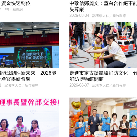
！資金快速到位
中致信鄭麗文：藍白合作絕不
失尊嚴
7
PR・易借網
2026-08-04
記者季大仁／新竹報導
能源韌性新未來 2026能
走進市定古蹟體驗消防文化 
會產官學研齊聚
消防博物館開館
1
2026-08-07
記者季大仁／新竹報導
記者季大仁／新竹報導