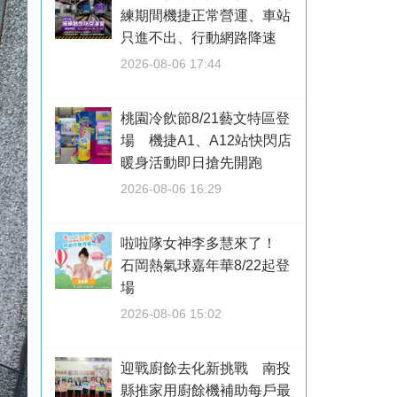
練期間機捷正常營運、車站
只進不出、行動網路降速
2026-08-06 17:44
桃園冷飲節8/21藝文特區登
場 機捷A1、A12站快閃店
暖身活動即日搶先開跑
2026-08-06 16:29
啦啦隊女神李多慧來了！
石岡熱氣球嘉年華8/22起登
場
2026-08-06 15:02
迎戰廚餘去化新挑戰 南投
縣推家用廚餘機補助每戶最