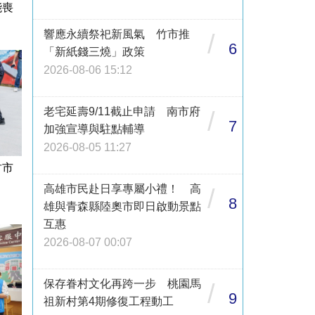
能喪
響應永續祭祀新風氣 竹市推
/
6
「新紙錢三燒」政策
2026-08-06 15:12
老宅延壽9/11截止申請 南市府
/
7
加強宣導與駐點輔導
2026-08-05 11:27
竹市
高雄市民赴日享專屬小禮！ 高
/
8
雄與青森縣陸奧市即日啟動景點
互惠
2026-08-07 00:07
保存眷村文化再跨一步 桃園馬
/
9
祖新村第4期修復工程動工