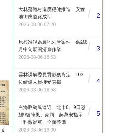
大林蒲遷村進度穩健推進 安置
/
2
地街廓道路成型
2026-08-06 07:20
原核准視為農地列管案件 嘉縣8
/
3
月中旬展開清查作業
2026-08-06 16:53
雲林調解委員貢獻獲肯定 103
/
4
位績優人員接受表揚
2026-08-06 16:58
白海豚颱風逼近！北市8、9日恐
/
5
飆9級陣風、豪雨 蔣萬安指示
「料敵從寬」全面整備
2026-08-06 16:00
杜文