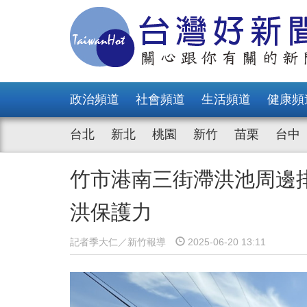
政治頻道
社會頻道
生活頻道
健康頻
台北
新北
桃園
新竹
苗栗
台中
竹市港南三街滯洪池周邊
洪保護力
記者季大仁／新竹報導
2025-06-20 13:11