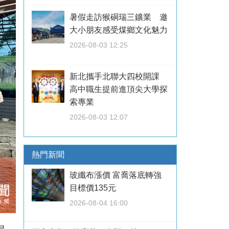
暑假走訪猴硐瑞三鑛業 邀
大小朋友感受煤鄉文化魅力
2026-08-03 12:25
新北攜手北聯大四校開課
高中職生提前進頂尖大學探
索專業
2026-08-03 12:07
熱門新聞
玻纖布漲價 富喬落底轉強
目標價135元
2026-08-04 16:00