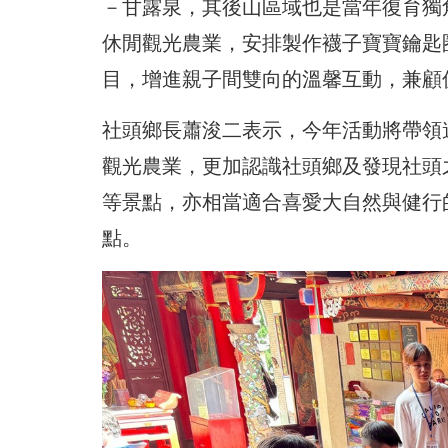
－甘露泉，其後山區域也是當年復育獨
休閒觀光農業，安排製作襪子寶寶鑰匙
目，增進親子間雙向的溫馨互動，兼顧
社頭鄉長蕭浚二表示，今年活動將帶領
觀光農業，更加認識社頭鄉及發現社頭
等景點，亦相當適合喜愛大自然與健行
點。