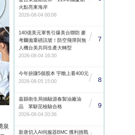
火點亮東海岸
2026-08-04 00:06
140億美元軍售引爆美台聯防 麥
/
7
考爾拋重磅訊號！防空飛彈與無
人機台美共同生產大轉型
2026-08-04 16:30
今年拚賺5個股本 宇瞻上看400元
/
8
2026-08-05 15:00
嘉縣衛生局抽驗源春製油廠油
/
9
品 苯駢芘檢驗合格
2026-08-04 20:36
湧泉
新唐切入AI伺服器BMC 獲利挑戰