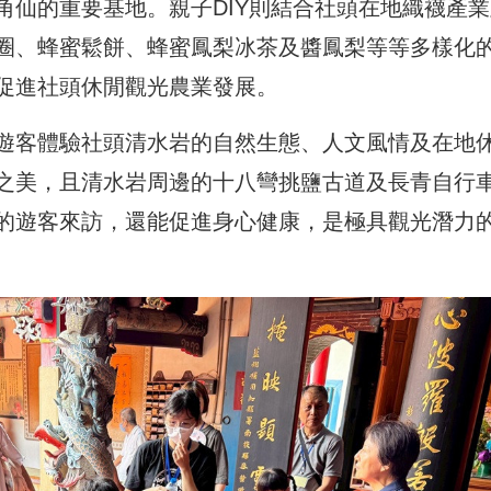
角仙的重要基地。親子DIY則結合社頭在地織襪產業
圈、蜂蜜鬆餅、蜂蜜鳳梨冰茶及醬鳳梨等等多樣化
促進社頭休閒觀光農業發展。
遊客體驗社頭清水岩的自然生態、人文風情及在地
之美，且清水岩周邊的十八彎挑鹽古道及長青自行
的遊客來訪，還能促進身心健康，是極具觀光潛力