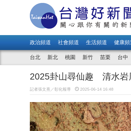
政治頻道
社會頻道
生活頻道
健康頻
台北
新北
桃園
新竹
苗栗
台中
2025卦山尋仙趣 清水
記者張文熹／彰化報導
2025-06-14 16:48