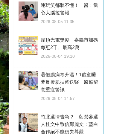
連玩笑都聽不懂！ 醫：當
心大腦拉警報
2026-08-05 11:35
屋頂光電獎勵 嘉義市加碼
每瓩2千、最高2萬
2026-08-04 19:10
暑假腸病毒升溫！1歲童睡
夢反覆肌抽躍送醫 醫籲留
意重症警訊
2026-08-04 14:57
竹北選情告急？ 藍營參選
人杜文中致信鄭麗文：藍白
合作絕不能喪失尊嚴