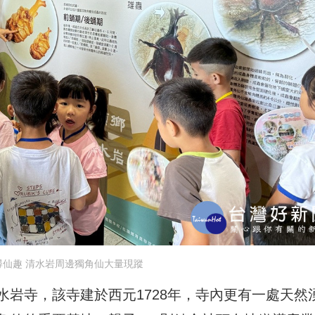
山尋仙趣 清水岩周邊獨角仙大量現蹤
岩寺，該寺建於西元1728年，寺內更有一處天然