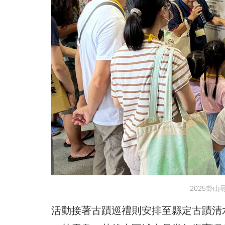
2025卦
活動接著古蹟巡禮則安排至縣定古蹟清水