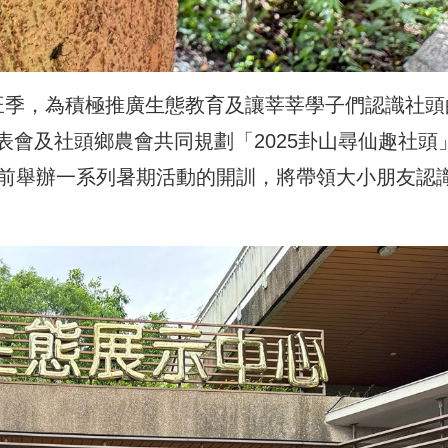
旺季，為積極推廣生態教育及讓莘莘學子們認識社頭
會及社頭鄉農會共同規劃「2025卦山尋仙趣社頭
樓前舉辦一系列暑期活動的開訓，將帶領大小朋友認