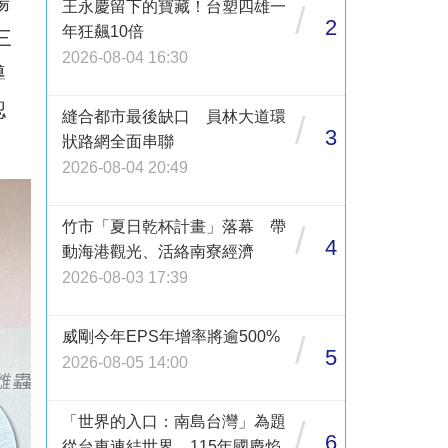
場
王永慶留下的寶藏！台塑四雄一
/
2
年狂飆10倍
三
2026-08-04 16:30
導
認
縫合都市最後缺口 員林大道環
/
3
狀路網全面串聯
2026-08-04 20:49
竹市「夏日乾杯計畫」落幕 帶
/
4
動海港觀光、活絡南寮經濟
2026-08-03 17:39
威剛今年EPS年增率將逾500%
/
5
2026-08-05 14:00
「世界的入口：南島台灣」為題
/
6
從台東連結世界 115年國慶焰