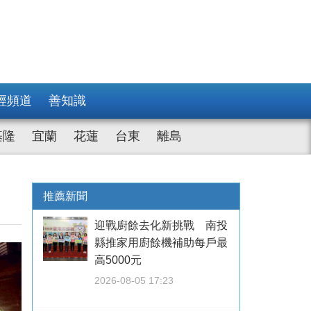
經頻道
善知識
基隆
宜蘭
花蓮
台東
離島
推薦新聞
迎戰廚餘去化新挑戰 南投
縣推家用廚餘機補助每戶最
高5000元
2026-08-05 17:23