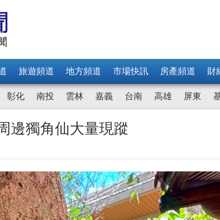
道
旅遊頻道
地方頻道
市場快訊
房產頻道
財
彰化
南投
雲林
嘉義
台南
高雄
屏東
岩周邊獨角仙大量現蹤