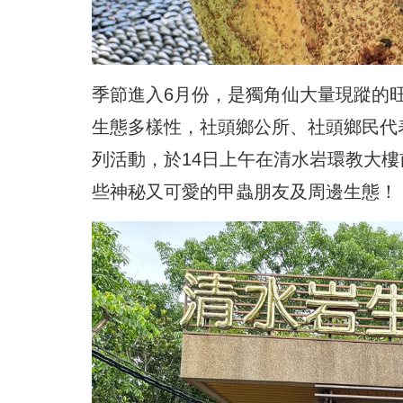
季節進入6月份，是獨角仙大量現蹤的
生態多樣性，社頭鄉公所、社頭鄉民代表
列活動，於14日上午在清水岩環教大
些神秘又可愛的甲蟲朋友及周邊生態！