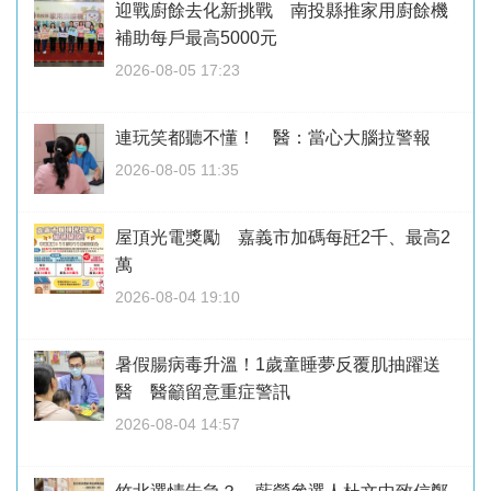
迎戰廚餘去化新挑戰 南投縣推家用廚餘機
補助每戶最高5000元
2026-08-05 17:23
連玩笑都聽不懂！ 醫：當心大腦拉警報
2026-08-05 11:35
屋頂光電獎勵 嘉義市加碼每瓩2千、最高2
萬
2026-08-04 19:10
暑假腸病毒升溫！1歲童睡夢反覆肌抽躍送
醫 醫籲留意重症警訊
2026-08-04 14:57