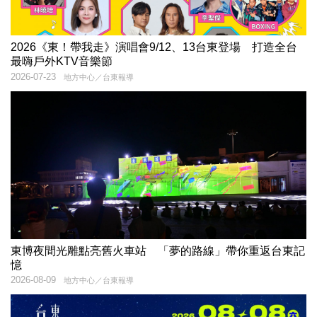
2026《東！帶我走》演唱會9/12、13台東登場 打造全台
最嗨戶外KTV音樂節
2026-07-23
地方中心／台東報導
東博夜間光雕點亮舊火車站 「夢的路線」帶你重返台東記
憶
2026-08-09
地方中心／台東報導