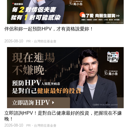
伴侶和妳一起預防HPV，才有資格說愛妳！
2026-08-10
PR・台灣癌症基金會
立即諮詢HPV！是對自己健康最好的投資，把握現在不嫌
晚！
2026-08-10
PR・台灣癌症基金會