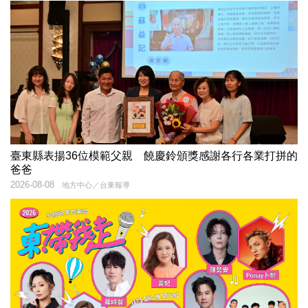
臺東縣表揚36位模範父親 饒慶鈴頒獎感謝各行各業打拼的
爸爸
2026-08-08
地方中心／台東報導