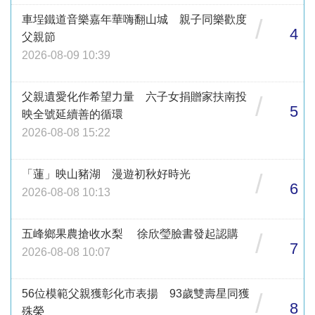
車埕鐵道音樂嘉年華嗨翻山城 親子同樂歡度
/
4
父親節
2026-08-09 10:39
父親遺愛化作希望力量 六子女捐贈家扶南投
/
5
映全號延續善的循環
2026-08-08 15:22
「蓮」映山豬湖 漫遊初秋好時光
/
6
2026-08-08 10:13
五峰鄉果農搶收水梨 徐欣瑩臉書發起認購
/
7
2026-08-08 10:07
56位模範父親獲彰化市表揚 93歲雙壽星同獲
/
8
殊榮