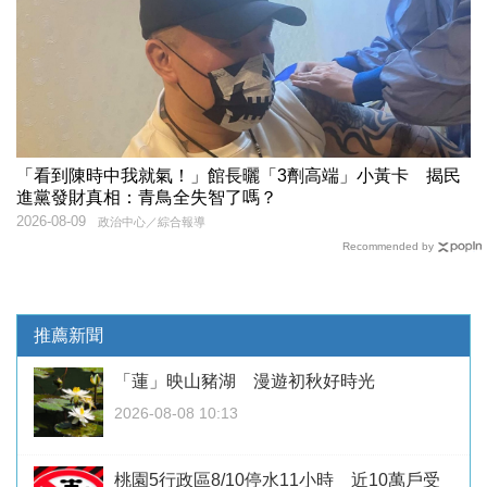
「看到陳時中我就氣！」館長曬「3劑高端」小黃卡 揭民
進黨發財真相：青鳥全失智了嗎？
2026-08-09
政治中心／綜合報導
Recommended by
推薦新聞
「蓮」映山豬湖 漫遊初秋好時光
2026-08-08 10:13
桃園5行政區8/10停水11小時 近10萬戶受