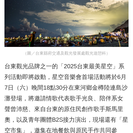
（圖／台東縣府交通及觀光發展處觀光遊憩科）
台東觀光品牌之一的「2025台東最美星空」系
列活動即將啟動，星空音樂會首場活動將於6月
7日（六）晚間18點30分在東河鄉金樽陸連島沙
灘登場，將邀請情歌代表歌手光良、陪伴系女
聲曾沛慈、來自台東的原住民創作歌手斯馬里
奧，以及青年團體B2S接力演出，現場還有「星
空市集」，邀集在地餐飲與原民手作共同參