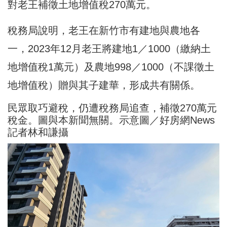
對老王補徵土地增值稅270萬元。
稅務局說明，老王在新竹市有建地與農地各
一，2023年12月老王將建地1／1000（繳納土
地增值稅1萬元）及農地998／1000（不課徵土
地增值稅）贈與其子建華，形成共有關係。
民眾取巧避稅，仍遭稅務局追查，補徵270萬元
稅金。圖與本新聞無關。示意圖／好房網News
記者林和謙攝