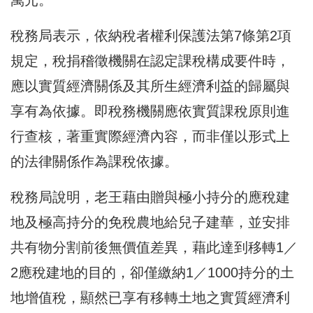
萬元。
稅務局表示，依納稅者權利保護法第7條第2項
規定，稅捐稽徵機關在認定課稅構成要件時，
應以實質經濟關係及其所生經濟利益的歸屬與
享有為依據。即稅務機關應依實質課稅原則進
行查核，著重實際經濟內容，而非僅以形式上
的法律關係作為課稅依據。
稅務局說明，老王藉由贈與極小持分的應稅建
地及極高持分的免稅農地給兒子建華，並安排
共有物分割前後無價值差異，藉此達到移轉1／
2應稅建地的目的，卻僅繳納1／1000持分的土
地增值稅，顯然已享有移轉土地之實質經濟利