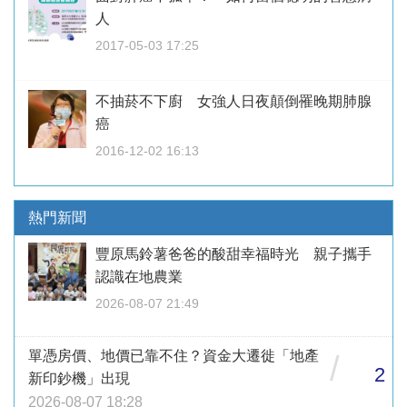
人
2017-05-03 17:25
不抽菸不下廚 女強人日夜顛倒罹晚期肺腺
癌
2016-12-02 16:13
熱門新聞
豐原馬鈴薯爸爸的酸甜幸福時光 親子攜手
認識在地農業
2026-08-07 21:49
單憑房價、地價已靠不住？資金大遷徙「地產
/
2
新印鈔機」出現
2026-08-07 18:28