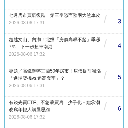
七月房市買氣復甦 第三季恐面臨兩大煞車皮
/
3
2026-08-06 17:31
超越文山、內湖！北投「房價高攀不起」季漲
/
4
7％ 下一步超車南港
2026-08-06 17:32
專題／高鐵翻轉宜蘭50年房市！房價提前喊漲
/
5
「進場契機vs.追高套牢」？
2026-08-06 17:31
有錢先買ETF、不急著買房 少子化＋繼承潮
/
6
改寫年輕人購屋思維
2026-08-06 17:32