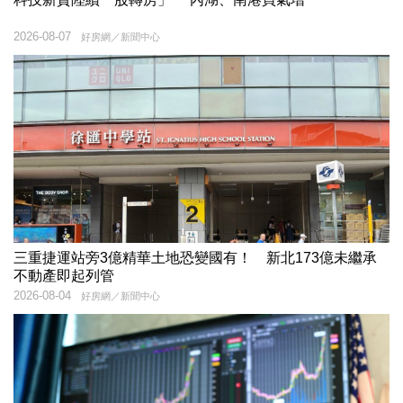
2026-08-07
好房網／新聞中心
三重捷運站旁3億精華土地恐變國有！ 新北173億未繼承
不動產即起列管
2026-08-04
好房網／新聞中心