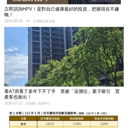
立即諮詢HPV！是對自己健康最好的投資，把握現在不嫌
晚！
2026-08-09
PR・台灣癌症基金會
看A7房看了多年下不了手 竟被「這價位」案子吸引 置
產客也衝出！
2026-07-22
好房網／新聞中心