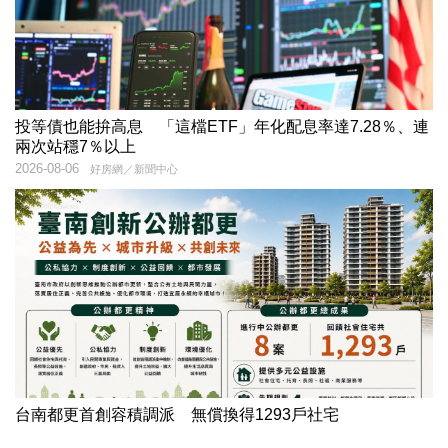
投等債也能拚高息 「這檔ETF」年化配息率達7.28％、連
兩次站穩7％以上
2026-08-06
好房網／新聞中心
台南都更首創容積調派 無償換得1293戶社宅