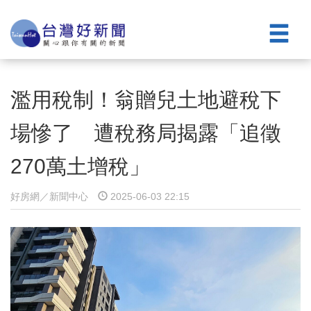
濫用稅制！翁贈兒土地避稅下
場慘了 遭稅務局揭露「追徵
270萬土增稅」
好房網／新聞中心
2025-06-03 22:15