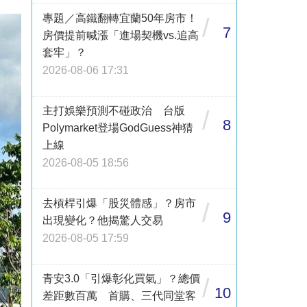
專題／高鐵翻轉宜蘭50年房市！
/
7
房價提前喊漲「進場契機vs.追高
套牢」？
2026-08-06 17:31
主打娛樂預測不碰政治 台版
/
8
Polymarket登場GodGuess神猜
上線
2026-08-05 18:56
去槓桿引爆「股災體感」？房市
/
9
出現變化？他揭驚人交易
2026-08-05 17:59
青安3.0「引爆彰化買氣」？總價
/
10
差距數百萬 首購、三代同堂客