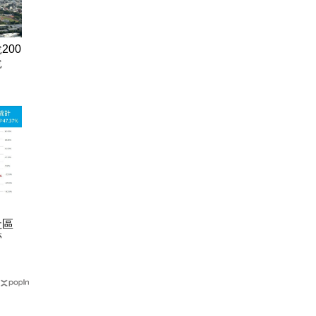
200
說
社區
管