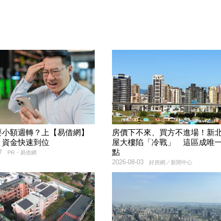
要小額週轉？上【易借網】
房價下不來、買方不進場！新
！資金快速到位
屋大樓陷「冷戰」 這區成唯
點
7
PR・易借網
2026-08-03
好房網／新聞中心