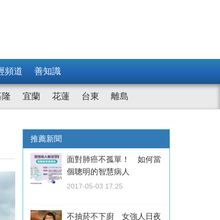
經頻道
善知識
基隆
宜蘭
花蓮
台東
離島
推薦新聞
面對肺癌不孤單！ 如何當
個聰明的智慧病人
2017-05-03 17:25
不抽菸不下廚 女強人日夜