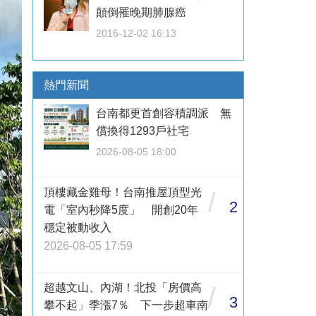
顛倒罹晚期肺腺癌
2016-12-02 16:13
熱門新聞
台南都更首創容積調派 無
償換得1293戶社宅
2026-08-05 18:00
頂樓藏金雞母！台南推屋頂型光
/
2
電「室內秒降5度」 開創20年
穩定被動收入
2026-08-05 17:59
超越文山、內湖！北投「房價高
/
3
攀不起」季漲7％ 下一步超車南