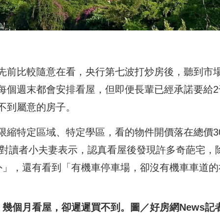
先前比較隨意在看，央行第七波打炒房後，聽到市
每個週末都會安排看屋，但即便長輩已經承諾要給2
不到屬意的房子。
縮特定區域、特定學區，看的物件開價落在總價30
這對讀者小夫妻表示，認真看屋後發現許多奇葩宅，
外」，還有看到「有機車停車場，卻沒有機車車道的
幾個月看屋，卻遲遲買不到。圖／好房網News記