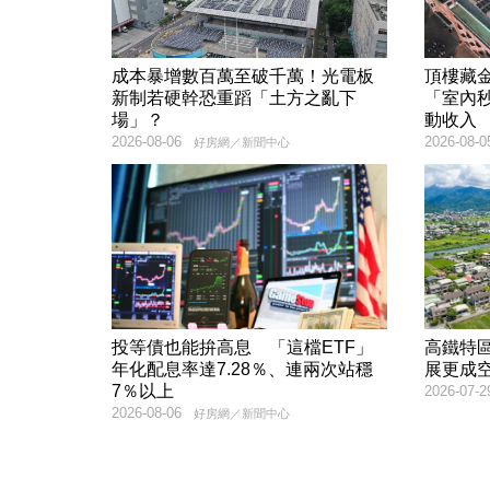
成本暴增數百萬至破千萬！光電板
頂樓藏
新制若硬幹恐重蹈「土方之亂下
「室內秒
場」？
動收入
2026-08-06
2026-08-0
好房網／新聞中心
投等債也能拚高息 「這檔ETF」
高鐵特
年化配息率達7.28％、連兩次站穩
展更成
7％以上
2026-07-2
2026-08-06
好房網／新聞中心