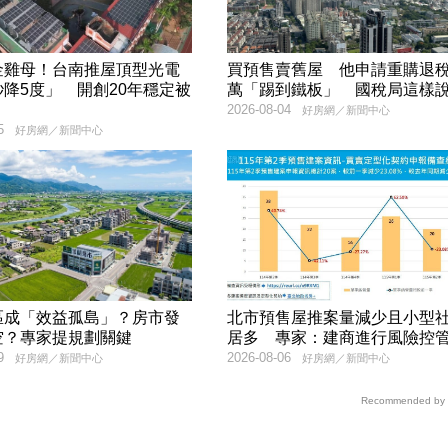
金雞母！台南推屋頂型光電
買預售賣舊屋 他申請重購退稅
降5度」 開創20年穩定被
萬「踢到鐵板」 國稅局這樣
2026-08-04
好房網／新聞中心
5
好房網／新聞中心
區成「效益孤島」？房市發
北市預售屋推案量減少且小型
空？專家提規劃關鍵
居多 專家：建商進行風險控
9
2026-08-06
好房網／新聞中心
好房網／新聞中心
Recommended by