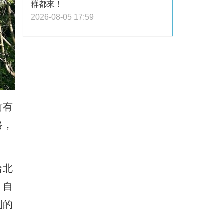
群都來！
2026-08-05 17:59
前有
格，
台北
，自
到的