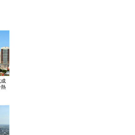
北成
一熱