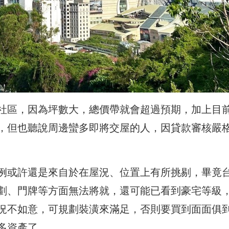
社區，因為坪數大，總價帶就會超過預期，加上目
，但也聽說周邊蠻多即將交屋的人，因貸款審核嚴
例或許還是來自於在屋況、位置上有所挑剔，畢竟
劃、門牌等方面無法將就，還可能已看到豪宅等級
況不如意，可規劃裝潢來滿足，否則要買到面面俱
多資產了。