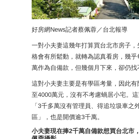
好房網News記者蔡佩蓉／台北報導
一對小夫妻這幾年打算買台北市房子，
格會有所鬆動，就轉為認真看房，幾乎
萬作為自備款，但幾個月下來，卻仍找
這對小夫妻主要是有學區考量，因此有限
至4000萬元，沒有不考慮蝸居小宅。
「3千多萬沒有管理員、得追垃圾車之
區」，也是開價逾3千萬。
小夫妻現在捧2千萬自備款想買台北市，
佩蓉攝影