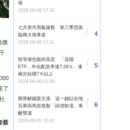
港
2026-08-06 17:32
七月房市買氣復甦 第三季恐面
/
4
臨兩大煞車皮
場價
2026-08-06 17:31
千
投等債也能拚高息 「這檔
/
5
ETF」年化配息率達7.28％、連
兩次站穩7％以上
00
2026-08-06 01:09
除了
社
開胃解膩新主張 這一鍋以在地
/
6
百果與馬告熬製「緋澄鮮漾」果
酸雙湯
2026-08-05 20:42
者蔡