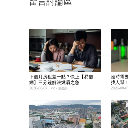
留言討論區
下個月房租差一點？快上【易借
臨時需
網】三分鐘解決燃眉之急
找人幫
2026-08-07
2026-08-0
PR・易借網