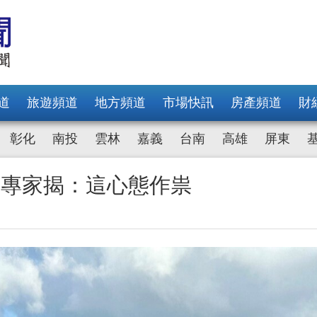
道
旅遊頻道
地方頻道
市場快訊
房產頻道
財
彰化
南投
雲林
嘉義
台南
高雄
屏東
 專家揭：這心態作祟