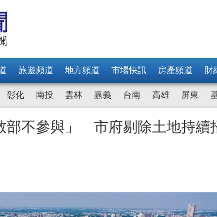
道
旅遊頻道
地方頻道
市場快訊
房產頻道
財
彰化
南投
雲林
嘉義
台南
高雄
屏東
教部不參與」 市府剔除土地持續