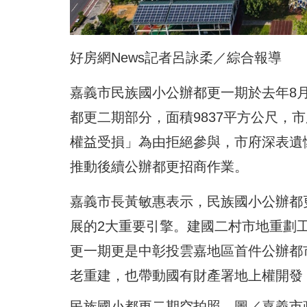
好房網News記者呂詠柔／綜合報導
嘉義市民族國小公辦都更一期於去年8月
都更二期部分，面積9837平方公尺，
權益受損」為由拒絕參與，市府深表遺憾
推動後續公辦都更招商作業。
嘉義市長黃敏惠表示，民族國小公辦都
展的2大重要引擎。建國二村市地重劃
更一期更是中彰投雲嘉地區首件公辦都
老重建，也帶動國有財產署地上權開發
民族國小都更二期空拍照。圖／嘉義市