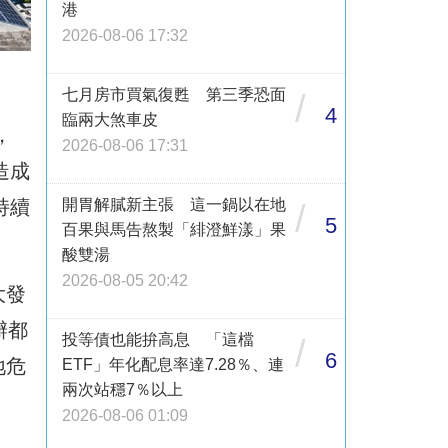
港
2026-08-06 17:32
七月房市買氣復甦 第三季恐面
/
4
臨兩大煞車皮
，
2026-08-06 17:31
造成
持續
開胃解膩新主張 這一鍋以在地
/
5
百果與馬告熬製「緋澄鮮漾」果
酸雙湯
2026-08-05 20:42
大發
辦都
投等債也能拚高息 「這檔
/
6
地危
ETF」年化配息率達7.28％、連
兩次站穩7％以上
2026-08-06 01:09