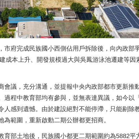
，市府完成民族國小西側佔用戶拆除後，向內政部
營建成本上升、開發規模過大與吳鳳游泳池遷建等因
商會議，充分溝通，並提報中央內政部都市更新推
。過程中教育部均有參與，並無表達異議，如今以
令人感到遺憾。由於建設絕對不能停滯，只能剔除
地為範圍，重新啟動二期公辦都更招商。
育部土地後，民族國小都更二期範圍約為5882平