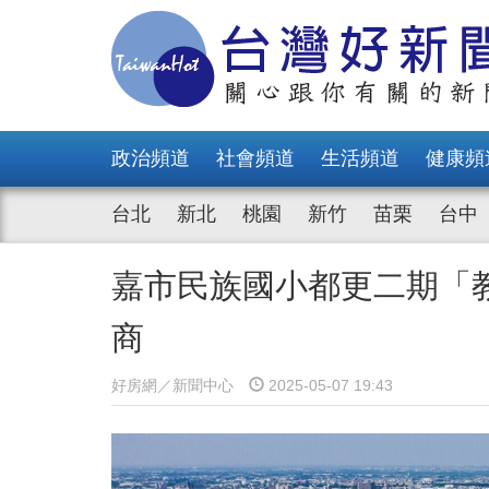
政治頻道
社會頻道
生活頻道
健康頻
台北
新北
桃園
新竹
苗栗
台中
嘉市民族國小都更二期「
商
好房網／新聞中心
2025-05-07 19:43