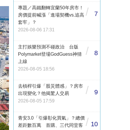
專題／高鐵翻轉宜蘭50年房市！
/
7
房價提前喊漲「進場契機vs.追高
套牢」？
2026-08-06 17:31
主打娛樂預測不碰政治 台版
/
8
Polymarket登場GodGuess神猜
上線
2026-08-05 18:56
去槓桿引爆「股災體感」？房市
/
9
出現變化？他揭驚人交易
2026-08-05 17:59
青安3.0「引爆彰化買氣」？總價
/
10
差距數百萬 首購、三代同堂客