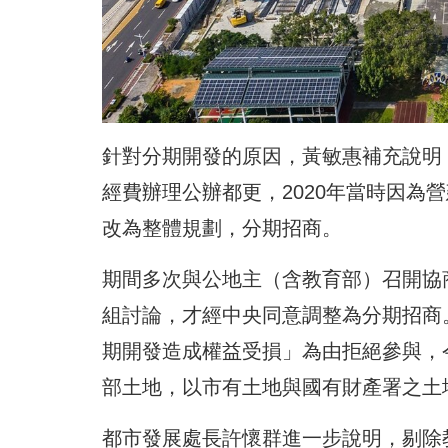
針對分期開發的原因，黃敏惠補充說明
經費辦理公辦都更，2020年當時因為
改為整體規劃，分期招商。
期間多次與公地主（含教育部）召開協
組討論，才經中央同意調整為分期招商
期開發造成權益受損」為由拒絕參與，
部土地，以市有土地與國有財產署之土
都市發展處長許懷群進一步說明，剔除教