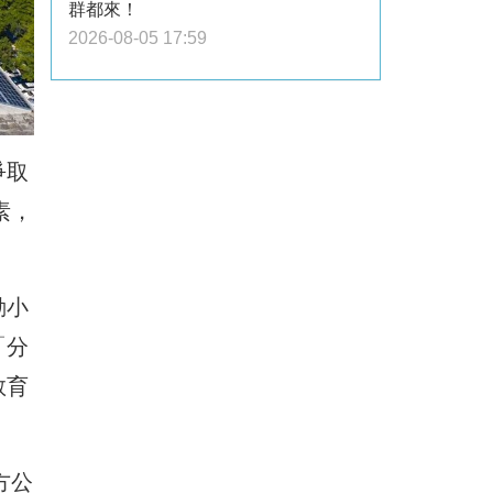
群都來！
2026-08-05 17:59
爭取
素，
動小
「分
教育
方公