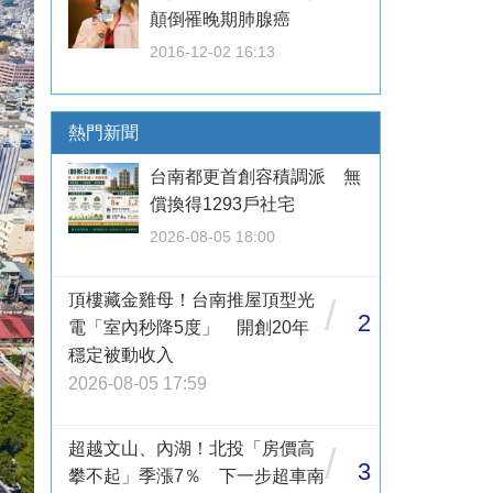
顛倒罹晚期肺腺癌
2016-12-02 16:13
熱門新聞
台南都更首創容積調派 無
償換得1293戶社宅
2026-08-05 18:00
頂樓藏金雞母！台南推屋頂型光
/
2
電「室內秒降5度」 開創20年
穩定被動收入
2026-08-05 17:59
超越文山、內湖！北投「房價高
/
3
攀不起」季漲7％ 下一步超車南