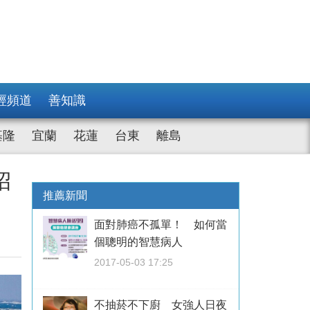
經頻道
善知識
基隆
宜蘭
花蓮
台東
離島
招
推薦新聞
面對肺癌不孤單！ 如何當
個聰明的智慧病人
2017-05-03 17:25
不抽菸不下廚 女強人日夜