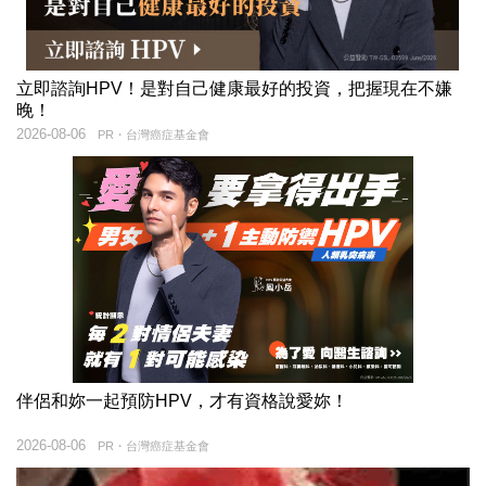
立即諮詢HPV！是對自己健康最好的投資，把握現在不嫌
晚！
2026-08-06
PR・台灣癌症基金會
伴侶和妳一起預防HPV，才有資格說愛妳！
2026-08-06
PR・台灣癌症基金會