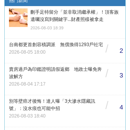
熱門新聞
刪手足特留分「並非取消繼承權」！頂客族
遺囑沒寫到關鍵字...財產照樣被拿走
2026-08-03 18:39
台南都更首創容積調派 無償換得1293戶社宅
/
2
2026-08-05 18:00
賣房過戶為印鑑證明請假返鄉 地政士曝免奔
/
3
波解方
2026-08-04 17:17
別等壁癌才後悔！達人曝「3大滲水隱藏訊
/
4
號」：沒水痕也可能中招
2026-08-03 18:40