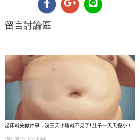
留言討論區
起床就先做件事，沒三天小腹就不見了! 肚子一天天變小！
2026-08-06
PR・新素簡