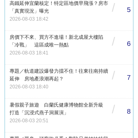
高鐵延伸宜蘭核定！特定區地價早飛漲？房市
/
5
「真實現況」曝光
2026-08-03 18:42
房價下不來、買方不進場！新北成屋大樓陷
/
6
「冷戰」 這區成唯一熱點
2026-08-03 18:41
專題／軌道建設爆發力擋不住！往東往南持續
/
7
延伸 房地產浪潮再起？
2026-08-03 18:40
暑假親子旅遊 白蘭氏健康博物館全新升級
/
8
打造「沉浸式燕子洞展演」
2026-08-03 20:51