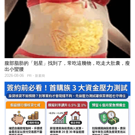
腹部脂肪的「剋星」找到了，常吃這幾物，吃走大肚囊，瘦
出小蠻腰
2026-08-06
PR・新素簡