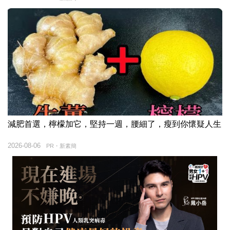
減肥首選，檸檬加它，堅持一週，腰細了，瘦到你懷疑人生
2026-08-06
PR・新素簡