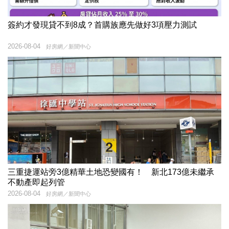
簽約才發現貸不到8成？首購族應先做好3項壓力測試
2026-08-04
好房網／新聞中心
三重捷運站旁3億精華土地恐變國有！ 新北173億未繼承
不動產即起列管
2026-08-04
好房網／新聞中心