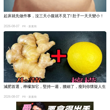
起床就先做件事，沒三天小腹就不見了! 肚子一天天變小！
2026-08-07
PR・新素簡
減肥首選，檸檬加它，堅持一週，腰細了，瘦到你懷疑人生
2026-08-07
PR・新素簡