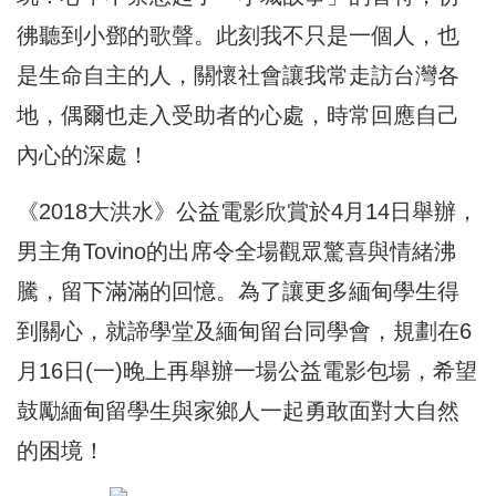
彿聽到小鄧的歌聲。此刻我不只是一個人，也
是生命自主的人，關懷社會讓我常走訪台灣各
地，偶爾也走入受助者的心處，時常回應自己
內心的深處！
《2018大洪水》公益電影欣賞於4月14日舉辦，
男主角Tovino的出席令全場觀眾驚喜與情緒沸
騰，留下滿滿的回憶。為了讓更多緬甸學生得
到關心，就諦學堂及緬甸留台同學會，規劃在6
月16日(一)晚上再舉辦一場公益電影包場，希望
鼓勵緬甸留學生與家鄉人一起勇敢面對大自然
的困境！