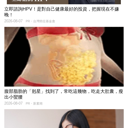
立即諮詢HPV！是對自己健康最好的投資，把握現在不嫌
晚！
2026-08-07
PR・台灣癌症基金會
腹部脂肪的「剋星」找到了，常吃這幾物，吃走大肚囊，瘦
出小蠻腰
2026-08-07
PR・新素簡