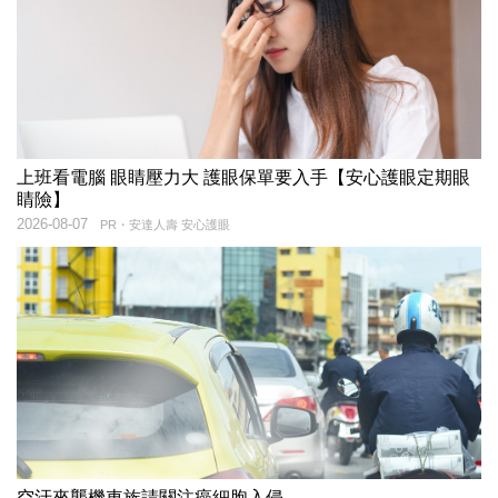
上班看電腦 眼睛壓力大 護眼保單要入手【安心護眼定期眼
睛險】
2026-08-07
PR・安達人壽 安心護眼
空汙來襲機車族請關注癌細胞入侵