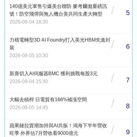
140億美元軍售引爆美台聯防 麥考爾拋重磅訊
/
5
號！防空飛彈與無人機台美共同生產大轉型
2026-08-04 16:30
力積電轉型3D AI Foundry打入美光HBM先進封
/
6
裝
2026-08-05 10:30
新唐切入AI伺服器BMC 獲利挑戰每股3元
/
7
2026-08-04 15:30
大幅去槓桿 日電貿有166%補漲空間
/
8
2026-08-05 14:45
蘋果鏈拉貨潮加持與AI共振！鴻海下半年營收
/
9
旺季 外界估7月營收看9000億元