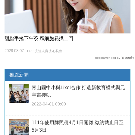
甜點手搖下午茶 癌細胞易找上門
2026-08-07
PR・安達人壽 安心抗癌
Recommended by
推薦新聞
青山國中小與Lixel合作 打造新教育模式與元
宇宙接軌
2022-04-01 09:00
111年使用牌照稅4月1日開徵 繳納截止日至
5月3日