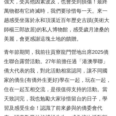
強大，受其他因素波及，也會受到損傷！最終
萬物都有它終滅時，我們要珍惜每一天。來一
趟感受坐落於永和頂溪近百年歷史古蹟(美術大
師楊三郎故居)的私人博物館，感受歲月滄桑的
美麗，會更感謝這塊土地的饋贈。
青年節期間，我前往貢寮龍門營地出席2025僑
生聯合露營活動。27年前擔任過「港澳學聯」
僑大代表的我，對此活動相當認同，讓不同國
家的僑生(有僑外生更好)學在一起，玩在一起，
住在一起互相交流，是很值得支持的活動。當
天致詞完，我也勉勵大家珍惜留台的日子，學
習及感受生命！認識了前來參與的僑委會代