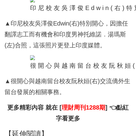
▲印尼校友吳澤俊Edwin(右)特別開心，因擔任
翻譯志工而有機會和印度男神托維諾．湯瑪斯
(左)合照，這張照片更登上印度媒體。
▲很開心與越南留台校友阮秋姮(右)交流僑外生
留台發展的相關事務。
更多精彩內容 就在
[
理財周刊1288期
]
👈點紅
字看更多
【延伸閱讀】