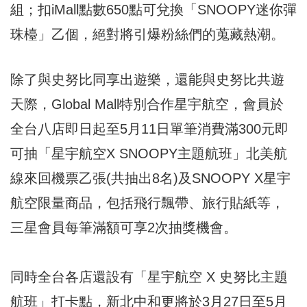
組；扣iMall點數650點可兌換「SNOOPY迷你彈
珠檯」乙個，絕對將引爆粉絲們的蒐藏熱潮。
除了與史努比同享出遊樂，還能與史努比共遊
天際，Global Mall特別合作星宇航空，會員於
全台八店即日起至5月11日單筆消費滿300元即
可抽「星宇航空X SNOOPY主題航班」北美航
線來回機票乙張(共抽出8名)及SNOOPY X星宇
航空限量商品，包括飛行飄帶、旅行貼紙等，
三星會員每筆滿額可享2次抽獎機會。
同時全台各店還設有「星宇航空 X 史努比主題
航班」打卡點，新北中和更將於3月27日至5月