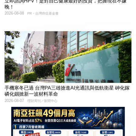
立即諮詢HPV！是對自己健康最好的投資，把握現在不嫌
晚！
2026-08-08
PR・台灣癌症基金會
手機寒冬已過 台灣PA三雄搶進AI光通訊與低軌衛星 砷化鎵
磷化銦掀新一波材料革命
2026-08-07
理財周刊／新聞中心