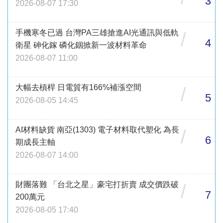
3
2026-08-07 17:30
手機寒冬已過 台灣PA三雄搶進AI光通訊與低軌
/
4
衛星 砷化鎵 磷化銦掀新一波材料革命
2026-08-07 11:00
大幅去槓桿 日電貿有166%補漲空間
/
5
2026-08-05 14:45
AI材料缺貨 南亞(1303) 電子材料取代塑化 為長
/
6
期成長主軸
2026-08-07 14:00
財團落難 「台北之星」豪宅打折賣 成交價跌破
/
7
200萬元
2026-08-05 17:40