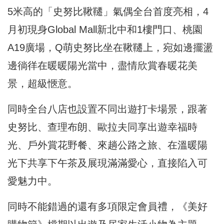
5米高的「史努比鞦韆」氣偶全台首度亮相，4
月初現身Global Mall新北中和1樓門口、桃園
A19廣場，Q萌史努比坐在鞦韆上，宛如邊擺盪
邊徜徉在暖暖陽光當中，盡情欣賞春暖花美
景，超級愜意。
同時全台八店也設置不同出遊打卡場景，跟著
史努比、查理布朗、歐拉夫同享出遊幸福時
光、戶外賞花野餐、來趟公路之旅、在溫暖陽
光下共享下午茶及展現滿滿愛心，直接陷入可
愛魅力中。
同時不能錯過的還有多項限定會員禮，《美好