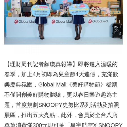
【理財周刊記者顏瓊真報導】即將進入溫暖的
春季，加上4月初即為兒童節4天連假，充滿歡
樂慶典氛圍，Global Mall
《美好購物節》檔期
不僅開創美好購物體驗，更以春日樂遊趣為主
題，首度規劃SNOOPY史努比系列活動及拍照
展區，推出五大亮點，此外，會員於全台八店
單筆消費滿300元即可抽「星宇航空X SNOOPY