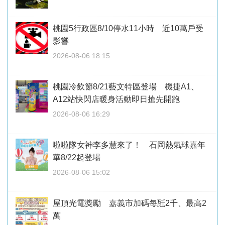
桃園5行政區8/10停水11小時 近10萬戶受
影響
2026-08-06 18:15
桃園冷飲節8/21藝文特區登場 機捷A1、
A12站快閃店暖身活動即日搶先開跑
2026-08-06 16:29
啦啦隊女神李多慧來了！ 石岡熱氣球嘉年
華8/22起登場
2026-08-06 15:02
屋頂光電獎勵 嘉義市加碼每瓩2千、最高2
萬