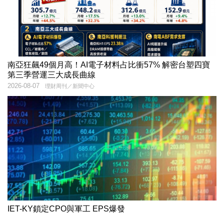
南亞狂飆49個月高！AI電子材料占比衝57% 解密台塑四寶
第三季營運三大成長曲線
2026-08-07
理財周刊／新聞中心
IET-KY鎖定CPO與軍工 EPS爆發