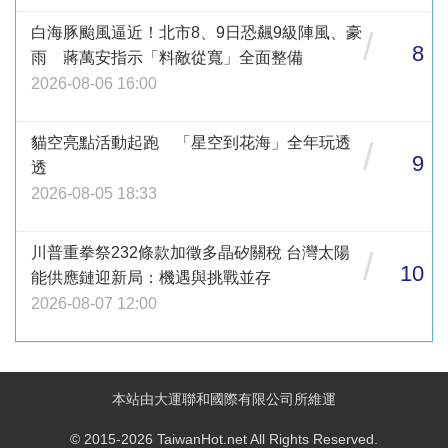
白海豚颱風逼近！北市8、9日恐飆9級陣風、豪
/
8
雨 蔣萬安指示「料敵從寬」全面整備
2026-08-06 16:00
貓空亮點活動起跑 「星空到花海」全年玩透
/
9
透
2026-08-05 18:33
川普重拳祭232條款加徵多晶矽關稅 台灣太陽
/
10
能供應鏈迎新局：機遇與挑戰並存
2026-08-07 12:00
本站由大運聯和國際有限公司所維運
© 2015-2026 TaiwanHot.net All Rights Reserved.