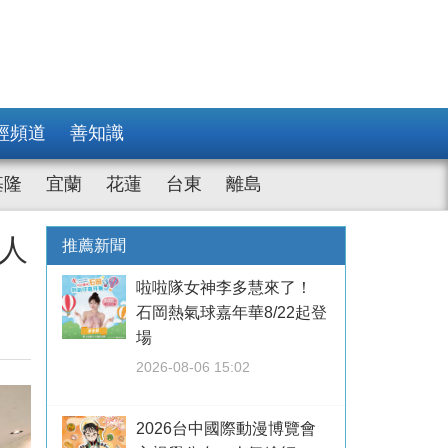
經頻道
善知識
基隆
宜蘭
花蓮
台東
離島
每人
推薦新聞
啦啦隊女神李多慧來了！
石岡熱氣球嘉年華8/22起登
場
2026-08-06 15:02
2026台中國際動漫博覽會