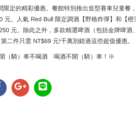
列期間限定的精彩優惠。餐館特別推出造型賽車兒童餐
200 元。人氣 Red Bull 限定調酒【野格炸彈】和【橙
$250 元。除此之外，多款精選啤酒（包括金牌啤酒
第二件只需 NT$69 元!千萬別錯過這些超值優惠。
開（騎）車不喝酒 喝酒不開（騎）車！※