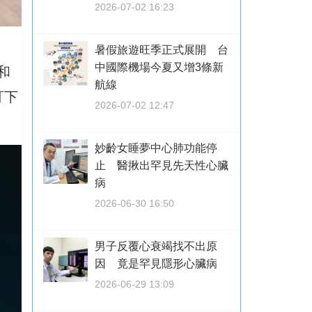
2026-07-02 16:23
暑假旅遊旺季正式展開 台
中國際機場今夏又增3條新
車和
航線
訂下
2026-07-02 12:47
妙齡女睡夢中心肺功能停
止 醫揪出罕見先天性心臟
病
2026-06-30 16:50
男子反覆心衰竭找不出原
因 竟是罕見隱形心臟病
2026-06-29 13:09