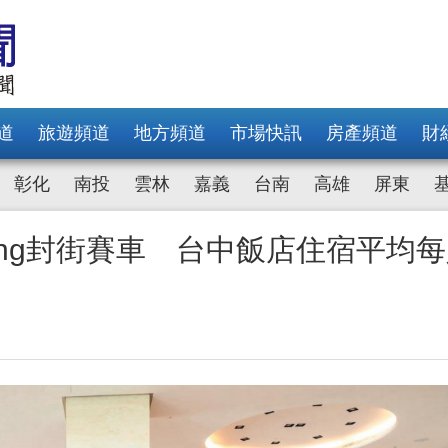
道
旅遊頻道
地方頻道
市場快訊
房產頻道
財
彰化
南投
雲林
嘉義
台南
高雄
屏東
 Taichung封街賽車 台中飯店住宿平均