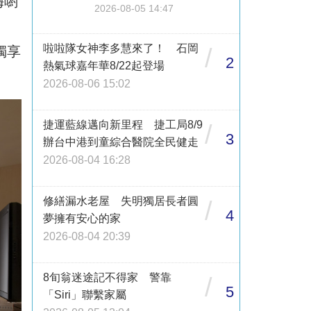
嗨喲
2026-08-05 14:47
啦啦隊女神李多慧來了！ 石岡
/
獨享
2
熱氣球嘉年華8/22起登場
2026-08-06 15:02
捷運藍線邁向新里程 捷工局8/9
/
3
辦台中港到童綜合醫院全民健走
2026-08-04 16:28
修繕漏水老屋 失明獨居長者圓
/
4
夢擁有安心的家
2026-08-04 20:39
8旬翁迷途記不得家 警靠
/
5
「Siri」聯繫家屬