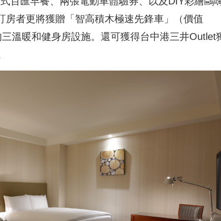
自助式百匯早餐、兩張電動車體驗券、以及DIY彩繪鷗
0名訂房者更將獲贈「智高積木極速先鋒車」（價值
的三溫暖和健身房設施。還可獲得台中港三井Outlet
。