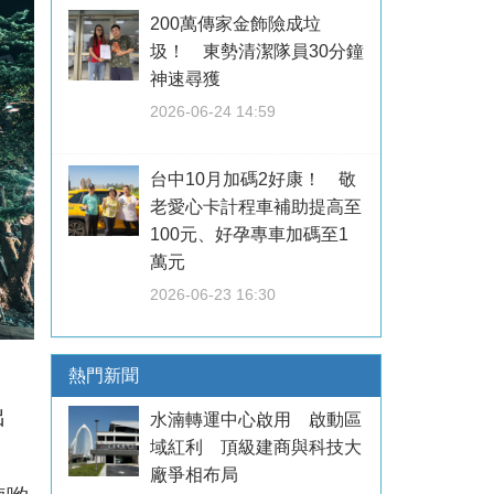
200萬傳家金飾險成垃
圾！ 東勢清潔隊員30分鐘
神速尋獲
2026-06-24 14:59
台中10月加碼2好康！ 敬
老愛心卡計程車補助提高至
100元、好孕專車加碼至1
萬元
2026-06-23 16:30
熱門新聞
出
水湳轉運中心啟用 啟動區
域紅利 頂級建商與科技大
廠爭相布局