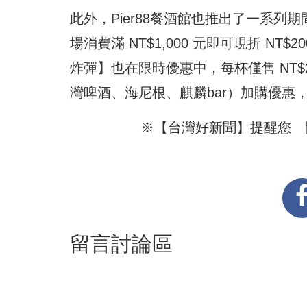
此外，Pier88餐酒館也推出了一系
場消費滿 NT$1,000 元即可現折 NT$
炸彈】也在限時優惠中，每杯僅售 NT
灣啤酒、海尼根、麒麟bar）加購優惠，
※【台灣好新聞】提醒您 
留言討論區