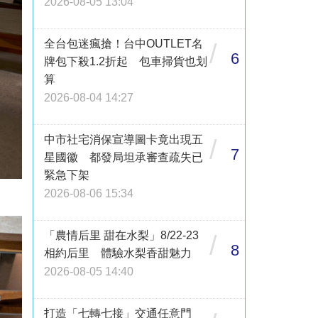
2026-08-05 13:04
全台包迷瘋搶！台中OUTLET名
/
6
牌包下殺1.2折起 包車掃貨也划
算
2026-08-04 14:27
中市社宅消保宣導圖卡竟出現五
/
7
星國徽 都發局坦承審查疏失已
緊急下架
2026-08-06 15:34
「農情后里 甜在水梨」8/22-23
/
8
相約后里 體驗水梨香甜魅力
2026-08-05 14:40
打造「七轉七接」交通任意門