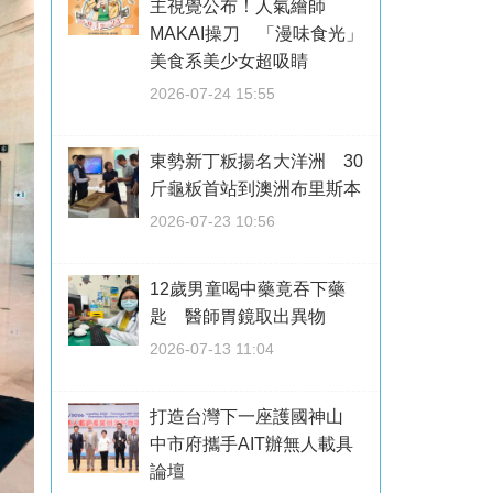
主視覺公布！人氣繪師
MAKAI操刀 「漫味食光」
美食系美少女超吸睛
2026-07-24 15:55
東勢新丁粄揚名大洋洲 30
斤龜粄首站到澳洲布里斯本
2026-07-23 10:56
12歲男童喝中藥竟吞下藥
匙 醫師胃鏡取出異物
2026-07-13 11:04
打造台灣下一座護國神山
中市府攜手AIT辦無人載具
論壇