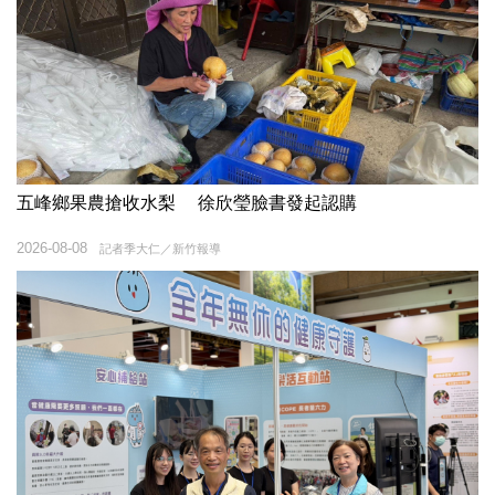
五峰鄉果農搶收水梨 徐欣瑩臉書發起認購
2026-08-08
記者季大仁／新竹報導