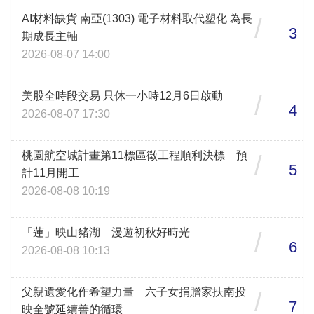
AI材料缺貨 南亞(1303) 電子材料取代塑化 為長
/
3
期成長主軸
2026-08-07 14:00
美股全時段交易 只休一小時12月6日啟動
/
4
2026-08-07 17:30
桃園航空城計畫第11標區徵工程順利決標 預
/
5
計11月開工
2026-08-08 10:19
「蓮」映山豬湖 漫遊初秋好時光
/
6
2026-08-08 10:13
父親遺愛化作希望力量 六子女捐贈家扶南投
/
7
映全號延續善的循環