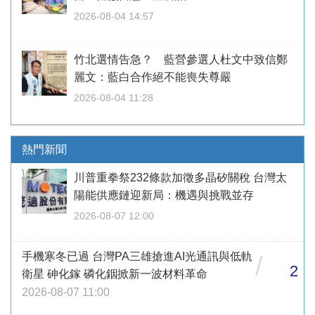
2026-08-04 14:57
竹北選情告急？ 藍營參選人杜文中致信鄭
麗文：藍白合作絕不能喪失尊嚴
2026-08-04 11:28
熱門新聞
川普重拳祭232條款加徵多晶矽關稅 台灣太
陽能供應鏈迎新局：機遇與挑戰並存
2026-08-07 12:00
手機寒冬已過 台灣PA三雄搶進AI光通訊與低軌
/
2
衛星 砷化鎵 磷化銦掀新一波材料革命
2026-08-07 11:00