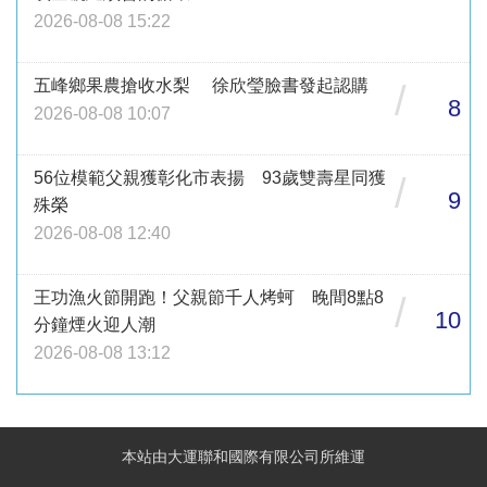
2026-08-08 15:22
五峰鄉果農搶收水梨 徐欣瑩臉書發起認購
/
8
2026-08-08 10:07
56位模範父親獲彰化市表揚 93歲雙壽星同獲
/
9
殊榮
2026-08-08 12:40
王功漁火節開跑！父親節千人烤蚵 晚間8點8
/
10
分鐘煙火迎人潮
2026-08-08 13:12
本站由大運聯和國際有限公司所維運