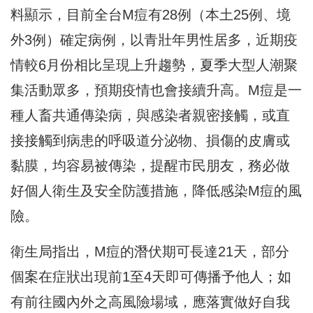
料顯示，目前全台M痘有28例（本土25例、境
外3例）確定病例，以青壯年男性居多，近期疫
情較6月份相比呈現上升趨勢，夏季大型人潮聚
集活動眾多，預期疫情也會接續升高。M痘是一
種人畜共通傳染病，與感染者親密接觸，或直
接接觸到病患的呼吸道分泌物、損傷的皮膚或
黏膜，均容易被傳染，提醒市民朋友，務必做
好個人衛生及安全防護措施，降低感染M痘的風
險。
衛生局指出，M痘的潛伏期可長達21天，部分
個案在症狀出現前1至4天即可傳播予他人；如
有前往國內外之高風險場域，應落實做好自我