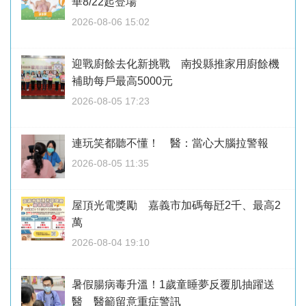
華8/22起登場
2026-08-06 15:02
迎戰廚餘去化新挑戰 南投縣推家用廚餘機
補助每戶最高5000元
2026-08-05 17:23
連玩笑都聽不懂！ 醫：當心大腦拉警報
2026-08-05 11:35
屋頂光電獎勵 嘉義市加碼每瓩2千、最高2
萬
2026-08-04 19:10
暑假腸病毒升溫！1歲童睡夢反覆肌抽躍送
醫 醫籲留意重症警訊