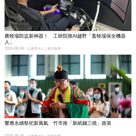
農牧場防盜新神器！ 工研院推AI越野「畜牧場保全機器
人」
2026-08-09
記者季大仁／新竹報導
響應永續祭祀新風氣 竹市推「新紙錢三燒」政策
2026-08-06