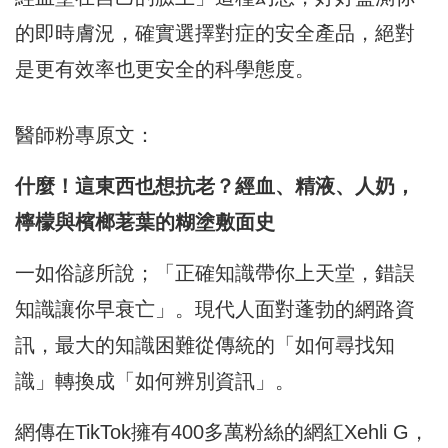
的即時膚況，確實選擇對症的安全產品，絕對
是更有效率也更安全的科學態度。
醫師粉專原文：
什麼！這東西也想抗老？經血、精液、人奶，
檸檬與檳榔荖葉的糊塗敷面史
一如俗諺所說；「正確知識帶你上天堂，錯誤
知識讓你早衰亡」。現代人面對蓬勃的網路資
訊，最大的知識困難從傳統的「如何尋找知
識」轉換成「如何辨別資訊」。
網傳在TikTok擁有400多萬粉絲的網紅Xehli G，