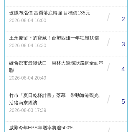
玻纖布漲價 富喬落底轉強 目標價135元
/
2
2026-08-04 16:00
王永慶留下的寶藏！台塑四雄一年狂飆10倍
/
3
2026-08-04 16:30
縫合都市最後缺口 員林大道環狀路網全面串
/
4
聯
2026-08-04 20:49
竹市「夏日乾杯計畫」落幕 帶動海港觀光、
/
5
活絡南寮經濟
2026-08-03 17:39
威剛今年EPS年增率將逾500%
/