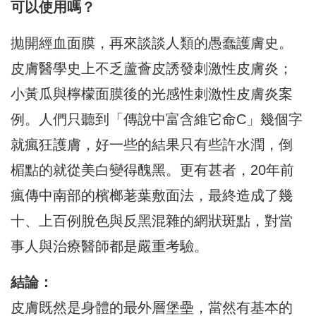
可以使用嗎？
拋開經血面膜，再來談談人類的愚蠢護膚史。
皮膚醫學史上不乏蘆薈皮誘發刺激性皮膚炎；
小黃瓜與檸檬面膜後的光感性刺激性皮膚炎案
例。人們只聽到「傳說中富含維它命C」幾個字
就瘋狂護膚，好一些的結果只有些許水潤，倒
楣點的就從美白變得醜黑。更有甚者，20年前
瘋傳中南部的檳榔荖葉敷面法，最終造成了幾
十、上百例脫色與反黑混雜的網狀斑點，對當
事人與治療醫師都是嚴重考驗。
結論：
皮膚既然是身體的最外層堡壘，當然有基本的