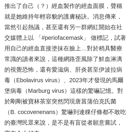
推出了自己（？）經血製作的經血面膜，聲稱
就是她維持年輕容貌的護膚秘訣。消息傳來，
當然引起熱議，甚至還有另一群網紅開始在社
交媒體上以 「#periofacemask」 做標記，試著
用自己的經血直接塗抹在臉上…對於稍具醫療
常識的讀者來說，這種網路歪風除了鮮血淋漓
的視覺恐怖，還有愛滋病、肝炎甚至伊波拉病
毒（Ebolavirus virus）、2023年才發現的馬爾
堡病毒（Marburg virus）這樣的驚嚇記憶。對
於剛剛被寶林茶室突然閃現唐菖蒲伯克氏菌
（B. cocovenenans）驚嚇到連粿仔條都不敢吃
的臺灣民眾來說，是不是有盲從者願意嘗試，