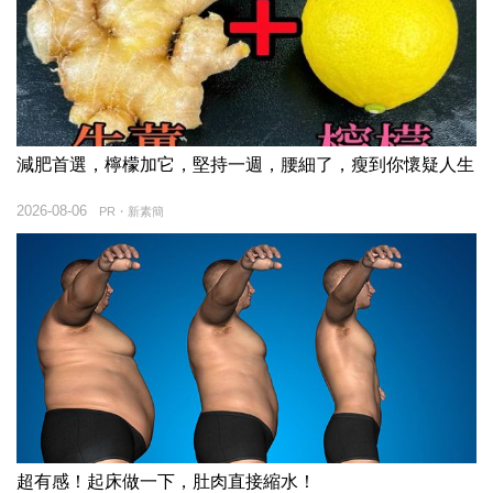
減肥首選，檸檬加它，堅持一週，腰細了，瘦到你懷疑人生
2026-08-06
PR・新素簡
超有感！起床做一下，肚肉直接縮水！