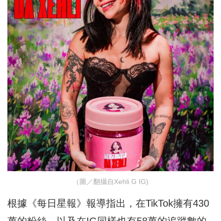
（圖／翻攝自Xehli G IG)
根據《
每日星報
》報導指出，在TikTok擁有430
萬的粉絲，以及在IG同樣也有58萬的追蹤數的