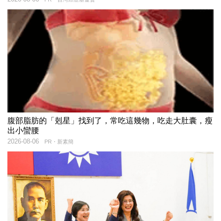
腹部脂肪的「剋星」找到了，常吃這幾物，吃走大肚囊，瘦
出小蠻腰
2026-08-06
PR・新素簡