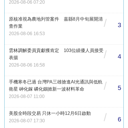
2026-08-06 07:20
原核准視為農地列管案件 嘉縣8月中旬展開清
/
3
查作業
2026-08-06 16:53
雲林調解委員貢獻獲肯定 103位績優人員接受
/
4
表揚
2026-08-06 16:58
手機寒冬已過 台灣PA三雄搶進AI光通訊與低軌
/
5
衛星 砷化鎵 磷化銦掀新一波材料革命
2026-08-07 11:00
美股全時段交易 只休一小時12月6日啟動
/
6
2026-08-07 17:30