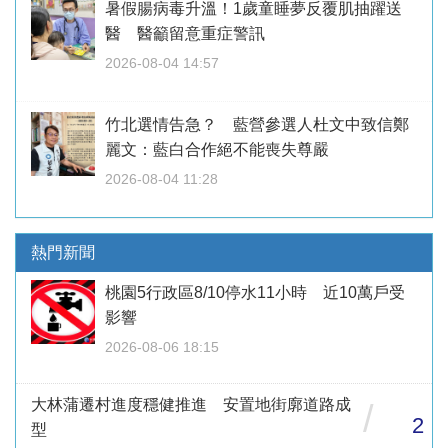
暑假腸病毒升溫！1歲童睡夢反覆肌抽躍送
醫 醫籲留意重症警訊
2026-08-04 14:57
竹北選情告急？ 藍營參選人杜文中致信鄭
麗文：藍白合作絕不能喪失尊嚴
2026-08-04 11:28
熱門新聞
桃園5行政區8/10停水11小時 近10萬戶受
影響
2026-08-06 18:15
大林蒲遷村進度穩健推進 安置地街廓道路成
/
2
型