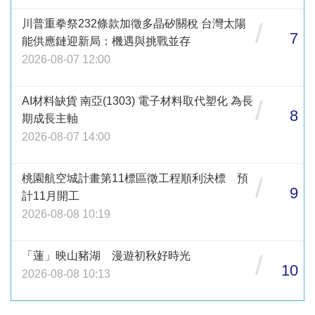
川普重拳祭232條款加徵多晶矽關稅 台灣太陽
/
7
能供應鏈迎新局：機遇與挑戰並存
2026-08-07 12:00
AI材料缺貨 南亞(1303) 電子材料取代塑化 為長
/
8
期成長主軸
2026-08-07 14:00
桃園航空城計畫第11標區徵工程順利決標 預
/
9
計11月開工
2026-08-08 10:19
「蓮」映山豬湖 漫遊初秋好時光
/
10
2026-08-08 10:13