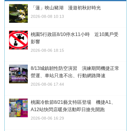
「蓮」映山豬湖 漫遊初秋好時光
2026-08-08 10:13
桃園5行政區8/10停水11小時 近10萬戶受
影響
2026-08-06 18:15
8/13城鎮韌性防空演習 演練期間機捷正常
營運、車站只進不出、行動網路降速
2026-08-06 17:44
桃園冷飲節8/21藝文特區登場 機捷A1、
A12站快閃店暖身活動即日搶先開跑
2026-08-06 16:29