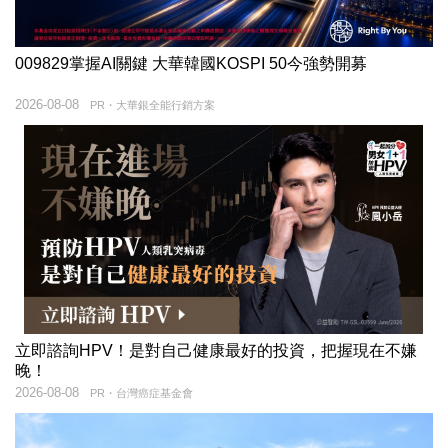
009829掌握AI關鍵 大華韓國KOSPI 50今強勢開募
2026-08-08
PR・大華銀全能行銷方案
立即諮詢HPV！是對自己健康最好的投資，把握現在不嫌
晚！
2026-08-08
PR・台灣癌症基金會