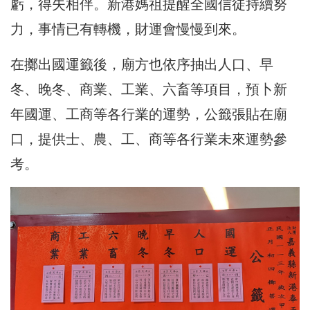
虧，得失相伴。新港媽祖提醒全國信徒持續努
力，事情已有轉機，財運會慢慢到來。
在擲出國運籤後，廟方也依序抽出人口、早
冬、晚冬、商業、工業、六畜等項目，預卜新
年國運、工商等各行業的運勢，公籤張貼在廟
口，提供士、農、工、商等各行業未來運勢參
考。