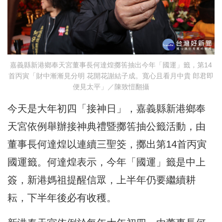
嘉義縣新港鄉奉天宮董事長何達煌擲筶抽出今年「國運」籤，第14
首丙寅「財中漸漸見分明 花開花謝結子成。寬心且看月中貴 郎君即
便見太平」／陳致愷翻攝
今天是大年初四「接神日」，嘉義縣新港鄉奉
天宮依例舉辦接神典禮暨擲筶抽公籤活動，由
董事長何達煌以連續三聖筊，擲出第14首丙寅
國運籤。何達煌表示，今年「國運」籤是中上
簽，新港媽祖提醒信眾，上半年仍要繼續耕
耘，下半年後必有收穫。