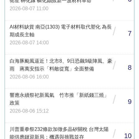
衛星 砷化鎵 磷化銦掀新一波材料革命
2026-08-07 11:00
AI材料缺貨 南亞(1303) 電子材料取代塑化 為長
/
7
期成長主軸
2026-08-07 14:00
白海豚颱風逼近！北市8、9日恐飆9級陣風、豪
/
8
雨 蔣萬安指示「料敵從寬」全面整備
2026-08-06 16:00
響應永續祭祀新風氣 竹市推「新紙錢三燒」
/
9
政策
2026-08-06 15:12
川普重拳祭232條款加徵多晶矽關稅 台灣太陽
/
10
能供應鏈迎新局：機遇與挑戰並存