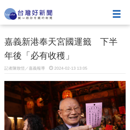
嘉義新港奉天宮國運籤 下半
年後「必有收穫」
記者陳致愷／嘉義報導
2024-02-13 13:05