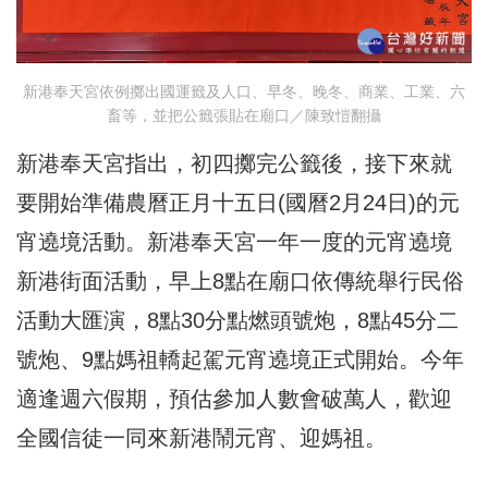
新港奉天宮依例擲出國運籤及人口、早冬、晚冬、商業、工業、六
畜等，並把公籤張貼在廟口／陳致愷翻攝
新港奉天宮指出，初四擲完公籤後，接下來就
要開始準備農曆正月十五日(國曆2月24日)的元
宵遶境活動。新港奉天宮一年一度的元宵遶境
新港街面活動，早上8點在廟口依傳統舉行民俗
活動大匯演，8點30分點燃頭號炮，8點45分二
號炮、9點媽祖轎起駕元宵遶境正式開始。今年
適逢週六假期，預估參加人數會破萬人，歡迎
全國信徒一同來新港鬧元宵、迎媽祖。