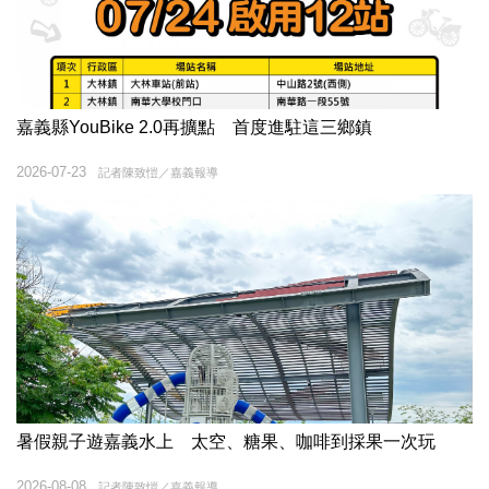
嘉義縣YouBike 2.0再擴點 首度進駐這三鄉鎮
2026-07-23
記者陳致愷／嘉義報導
暑假親子遊嘉義水上 太空、糖果、咖啡到採果一次玩
2026-08-08
記者陳致愷／嘉義報導