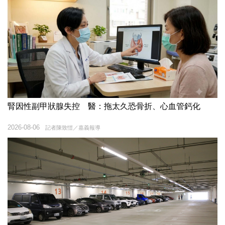
腎因性副甲狀腺失控 醫：拖太久恐骨折、心血管鈣化
2026-08-06
記者陳致愷／嘉義報導