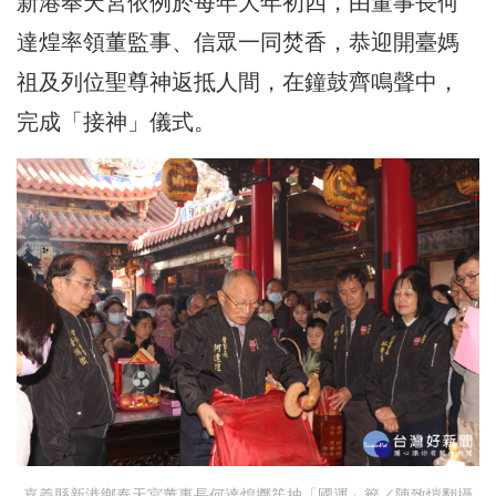
新港奉天宮依例於每年大年初四，由董事長何
達煌率領董監事、信眾一同焚香，恭迎開臺媽
祖及列位聖尊神返抵人間，在鐘鼓齊鳴聲中，
完成「接神」儀式。
嘉義縣新港鄉奉天宮董事長何達煌擲筶抽「國運」籤／陳致愷翻攝