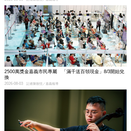
2500萬獎金嘉義市民專屬 「滿千送百領現金」8/3開始兌
換
2026-08-03
記者陳致愷／嘉義報導