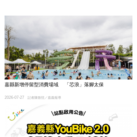
嘉縣新增停留型消費場域 「芯浪」落腳太保
2026-07-27
記者陳致愷／嘉義報導