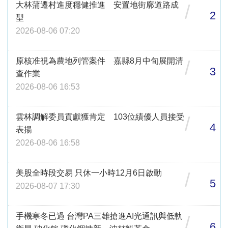
大林蒲遷村進度穩健推進 安置地街廓道路成
/
2
型
2026-08-06 07:20
原核准視為農地列管案件 嘉縣8月中旬展開清
/
3
查作業
2026-08-06 16:53
雲林調解委員貢獻獲肯定 103位績優人員接受
/
4
表揚
2026-08-06 16:58
美股全時段交易 只休一小時12月6日啟動
/
5
2026-08-07 17:30
手機寒冬已過 台灣PA三雄搶進AI光通訊與低軌
/
6