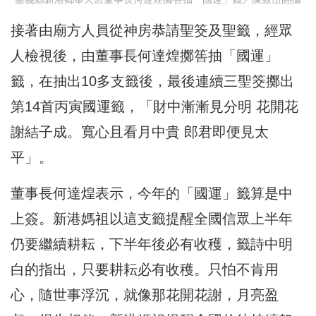
接著由廟方人員從神房恭請聖筊及聖籤，經眾
人檢視後，由董事長何達煌擲筶抽「國運」
籤，在抽出10多支籤後，最後連續三聖筊擲出
第14首丙寅國運籤，「財中漸漸見分明 花開花
謝結子成。寬心且看月中貴 郎君即便見太
平」。
董事長何達煌表示，今年的「國運」籤算是中
上簽。新港媽祖以這支籤提醒全國信眾上半年
仍要繼續耕耘，下半年後必有收穫，籤詩中明
白的指出，只要耕耘必有收穫。只怕不肯用
心，隨世事浮沉，就像那花開花謝，月亮盈