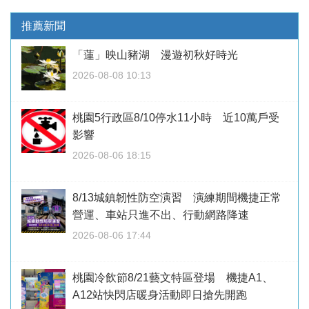
推薦新聞
「蓮」映山豬湖 漫遊初秋好時光
2026-08-08 10:13
桃園5行政區8/10停水11小時 近10萬戶受
影響
2026-08-06 18:15
8/13城鎮韌性防空演習 演練期間機捷正常
營運、車站只進不出、行動網路降速
2026-08-06 17:44
桃園冷飲節8/21藝文特區登場 機捷A1、
A12站快閃店暖身活動即日搶先開跑