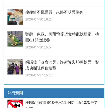
瘦瘦針不亂購買 來路不明恐傷身
2026-07-30 16:24
鸚鵡、象龜、柯爾鴨等15隻特寵找新家 桃
園8/1開放認養
2026-07-30 15:54
婦誤信「改命消災」詐術險失13萬餘元 警
成功攔阻保住積蓄
2026-07-27 15:17
熱門新聞
桃園5行政區8/10停水11小時 近10萬戶受