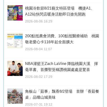
桃園冷飲節8/21藝文特區登場 機捷A1、
A12站快閃店暖身活動即日搶先開跑
2026-08-06 16:29
200點抵農會消費、100點抵醫療補助 桃園
敬老愛心卡116年起全面擴大
2026-08-04 11:07
NBA灌籃王Zach LaVine 降臨桃園大溪 揮
毫草書、首擲聖筊稱讚桃園處處是驚喜
2026-08-02 17:29
角板山「菇事」飄香8/2登場 首辦「香菇餐
桌」品嚐山城美味
2026-07-31 19:12