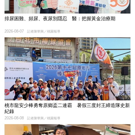
排尿困難、頻尿、夜尿別隱忍 醫：把握黃金治療期
2026-08-07
記者陳華興／桃園報導
桃市龍安少棒勇奪原鄉盃二連霸 暑假三度封王締造隊史新
紀錄
2026-08-08
記者陳華興／桃園報導