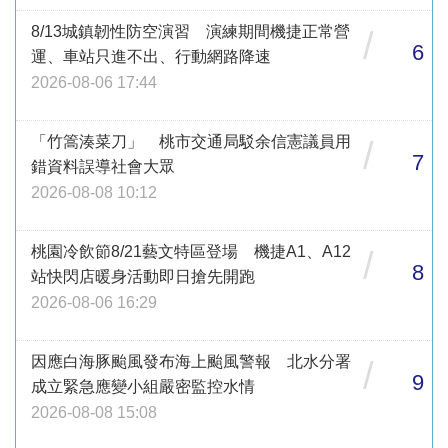
8/13城鎮韌性防空演習 演練期間機捷正常營
/
6
運、車站只進不出、行動網路降速
2026-08-06 17:44
「竹篙湊菜刀」 桃市交通局駁余信憲議員用
/
7
錯資料誤導社會大眾
2026-08-08 10:12
桃園冷飲節8/21藝文特區登場 機捷A1、A12
/
8
站快閃店暖身活動即日搶先開跑
2026-08-06 16:29
因應白海豚颱風發布海上颱風警報 北水分署
/
9
成立緊急應變小組嚴密監控水情
2026-08-08 15:08