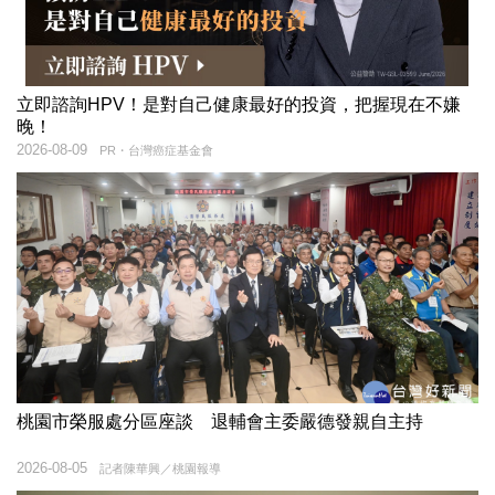
立即諮詢HPV！是對自己健康最好的投資，把握現在不嫌
晚！
2026-08-09
PR・台灣癌症基金會
桃園市榮服處分區座談 退輔會主委嚴德發親自主持
2026-08-05
記者陳華興／桃園報導