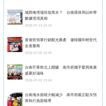
城西掩埋場排放黑水？ 台南環保局以科學
數據澄清真相
2026-07-13 15:16
黃偉哲領軍行銷觀光農產 邀韓國年輕世代
走進臺南
2026-07-05 10:45
台南芒果祭北上開鑼 南市府攜手愛買推廣
盛夏好滋味
2026-07-02 13:34
台南淹水面積大幅減少 南市府嚴正駁斥預
算執行負面報導