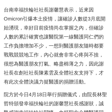
台南幸福扶輪社社長謝馨慧表示，近來因
Omicron引爆本土疫情，讓確診人數從3月底開
始湧現，幸好目前疫情尚在掌握之內，但確診
人數的累計確實也讓醫院第一線醫護同仁們的
工作負擔增加不少，一想到醫護朋友隨時都要
戰戰競競地工作，內心就會非常心疼與不捨，
很想為醫護朋友打氣、略盡棉薄之力，因此謝
社長在創社社長陳素雲及全體社友支持下，才
有此次全體決議力挺醫護的捐贈活動。
院方於今日4月18日舉行捐贈儀式，由院長林聖
哲特頒發幸福扶輪社的謝馨慧社長感謝狀，誠