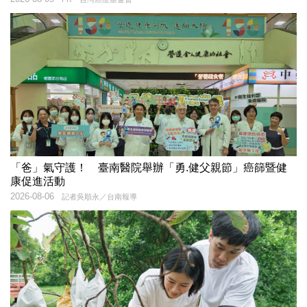
「爸」氣守護！ 臺南醫院舉辦「勇.健父親節」癌篩暨健
康促進活動
2026-08-06
記者吳順永／台南報導