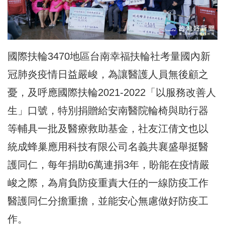
國際扶輪3470地區台南幸福扶輪社考量國內新
冠肺炎疫情日益嚴峻，為讓醫護人員無後顧之
憂，及呼應國際扶輪2021-2022「以服務改善人
生」口號，特別捐贈給安南醫院輪椅與助行器
等輔具一批及醫療救助基金，社友江倩文也以
統成蜂巢應用科技有限公司名義共襄盛舉挺醫
護同仁，每年捐助6萬連捐3年，盼能在疫情嚴
峻之際，為肩負防疫重責大任的一線防疫工作
醫護同仁分擔重擔，並能安心無慮做好防疫工
作。