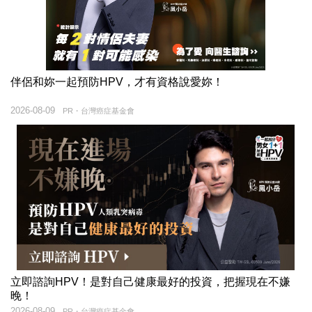
伴侶和妳一起預防HPV，才有資格說愛妳！
2026-08-09
PR・台灣癌症基金會
立即諮詢HPV！是對自己健康最好的投資，把握現在不嫌
晚！
2026-08-09
PR・台灣癌症基金會