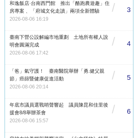
和逸飯店·台南西門館 推出「酪跑農遊趣」住
/
3
房專案 、「府城文化走讀」兩項全新體驗
2026-08-06 16:19
臺南下營公設解編市地重劃 土地所有權人說
/
4
明會圓滿完成
2026-08-06 17:42
「爸」氣守護！ 臺南醫院舉辦「勇.健父親
/
5
節」癌篩暨健康促進活動
2026-08-06 20:14
年底市議員選戰哨聲響起 議員陳昆和佳里後
/
6
援會8/8舉辦茶會
2026-08-06 15:57