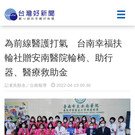
為前線醫護打氣 台南幸福扶
輪社贈安南醫院輪椅、助行
器、醫療救助金
記者吳順永／台南報導
2022-04-19 00:36