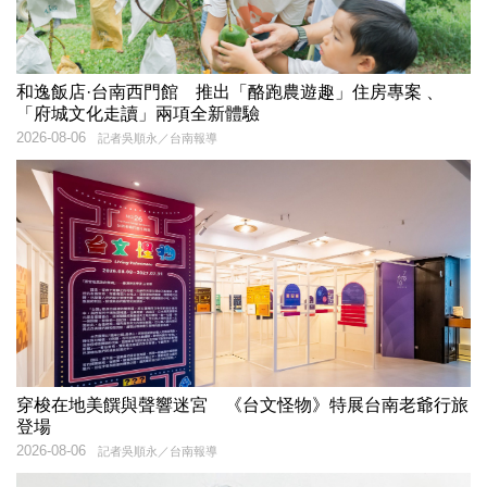
和逸飯店·台南西門館 推出「酪跑農遊趣」住房專案 、
「府城文化走讀」兩項全新體驗
2026-08-06
記者吳順永／台南報導
穿梭在地美饌與聲響迷宮 《台文怪物》特展台南老爺行旅
登場
2026-08-06
記者吳順永／台南報導