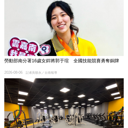
勞動部南分署16歲女銲將郭于瑄 全國技能競賽勇奪銅牌
2026-08-06
記者吳順永／台南報導