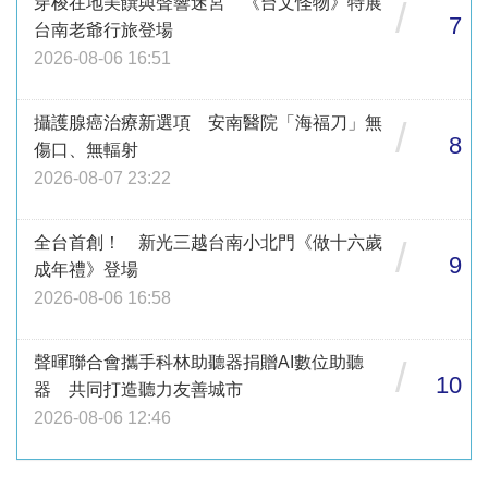
穿梭在地美饌與聲響迷宮 《台文怪物》特展
/
7
台南老爺行旅登場
2026-08-06 16:51
攝護腺癌治療新選項 安南醫院「海福刀」無
/
8
傷口、無輻射
2026-08-07 23:22
全台首創！ 新光三越台南小北門《做十六歲
/
9
成年禮》登場
2026-08-06 16:58
聲暉聯合會攜手科林助聽器捐贈AI數位助聽
/
10
器 共同打造聽力友善城市
2026-08-06 12:46