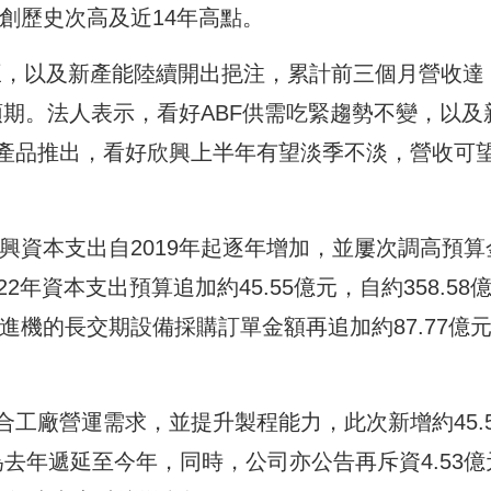
，分創歷史次高及近14年高點。
暢旺，以及新產能陸續開出挹注，累計前三個月營收達
市場預期。法人表示，看好ABF供需吃緊趨勢不變，以及
產品推出，看好欣興上半年有望淡季不淡，營收可
欣興資本支出自2019年起逐年增加，並屢次調高預算
年資本支出預算追加約45.55億元，自約358.58
3年進機的長交期設備採購訂單金額再追加約87.77億
工廠營運需求，並提升製程能力，此次新增約45.5
為去年遞延至今年，同時，公司亦公告再斥資4.53億