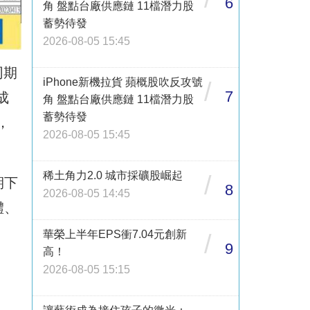
6
角 盤點台廠供應鏈 11檔潛力股
蓄勢待發
2026-08-05 15:45
同期
iPhone新機拉貨 蘋概股吹反攻號
/
7
成
角 盤點台廠供應鏈 11檔潛力股
蓄勢待發
，
2026-08-05 15:45
稀土角力2.0 城市採礦股崛起
/
期下
8
2026-08-05 14:45
體、
華榮上半年EPS衝7.04元創新
/
9
高！
2026-08-05 15:15