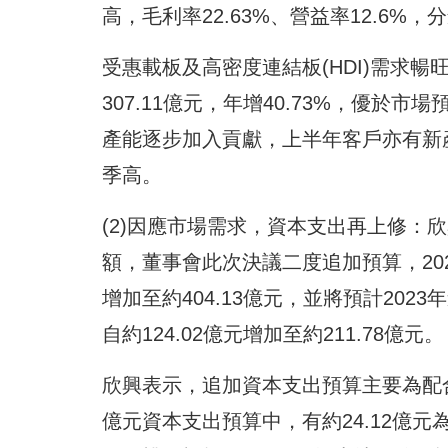
高，毛利率22.63%、營益率12.6%
受惠載板及高密度連結板(HDI)需求
307.11億元，年增40.73%，優於
產能逐步加入貢獻，上半年客戶亦有新
季高。
(2)因應市場需求，資本支出再上修：
額，董事會此次決議二度追加預算，2022
增加至約404.13億元，並將預計202
自約124.02億元增加至約211.78億元。
欣興表示，追加資本支出預算主要為配合
億元資本支出預算中，有約24.12億元