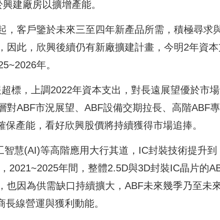
用於興建廠房以擴增產能。
起，客戶鑒於未來三至四年新產品所需，積極尋求
，因此，欣興後續仍有新廠擴建計畫，今明2年資本
~2026年。
財報超標，上調2022年資本支出，對長遠展望優於市
對ABF市況展望、ABF設備交期拉長、高階ABF
前確保產能，看好欣興股價將持續獲得市場追捧。
工智慧(AI)等高階應用大行其道，IC封裝技術提升到
2021~2025年間，整體2.5D與3D封裝IC晶片的A
，也因為供需缺口持續擴大，ABF未來幾季乃至未
造商長線營運與獲利動能。