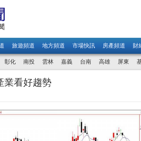
道
旅遊頻道
地方頻道
市場快訊
房產頻道
財
彰化
南投
雲林
嘉義
台南
高雄
屏東
產業看好趨勢