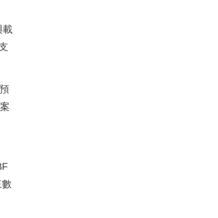
與載
支
場預
專案
BF
來數