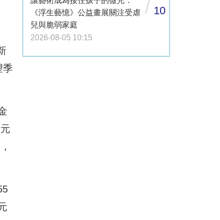
讓藝術成為接住孩子的微光：
/
10
《浮生藝憶》公益畫展關注受虐
兒與脆弱家庭
2026-08-05 10:15
新
望季
金
億元
元，
5
元