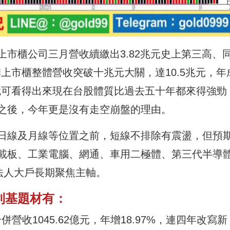
市櫃公司三月營收續繳出3.82兆元史上第三高、
季上市櫃整體營收突破十兆元大關，達10.5兆元，年
，就可看得出來現在台股體質比過去五十年都來得強勁
之後，今年更是沒有走空崩盤的理由。
日線及月線等位置之前，短線不排除有震盪，但預
C載板、工業電腦、網通、車用二極體、第三代半導
法人大戶長期聚焦主軸。
要利基題材有：
併營收1045.62億元，年增18.97%，連四年改寫新