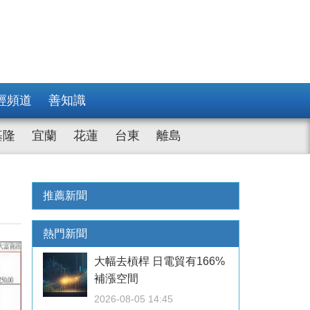
經頻道
善知識
基隆
宜蘭
花蓮
台東
離島
推薦新聞
熱門新聞
大幅去槓桿 日電貿有166%
補漲空間
2026-08-05 14:45