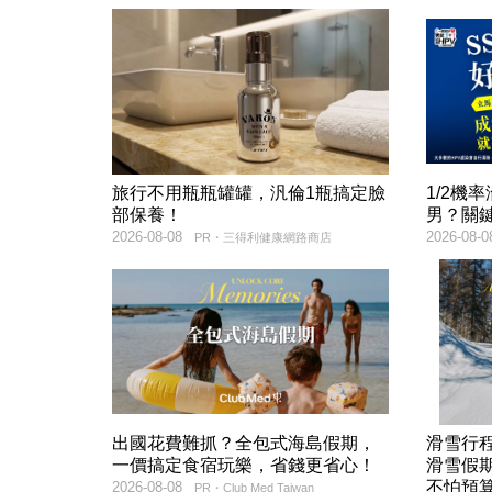
旅行不用瓶瓶罐罐，汎倫1瓶搞定臉
1/2機
部保養！
男？關
2026-08-08
2026-08-0
PR・三得利健康網路商店
出國花費難抓？全包式海島假期，
滑雪行
一價搞定食宿玩樂，省錢更省心！
滑雪假
不怕預
2026-08-08
PR・Club Med Taiwan