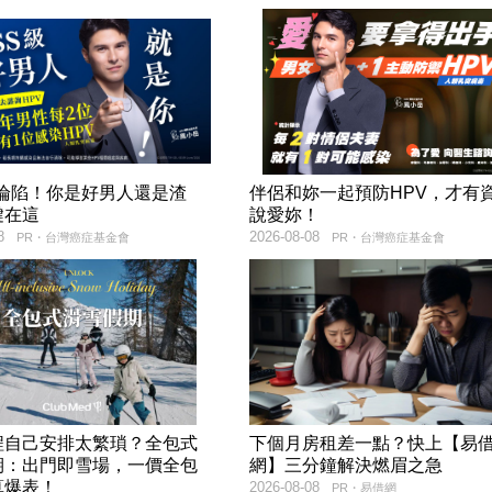
率淪陷！你是好男人還是渣
伴侶和妳一起預防HPV，才有
鍵在這
說愛妳！
8
2026-08-08
PR・台灣癌症基金會
PR・台灣癌症基金會
程自己安排太繁瑣？全包式
下個月房租差一點？快上【易
期：出門即雪場，一價全包
網】三分鐘解決燃眉之急
算爆表！
2026-08-08
PR・易借網