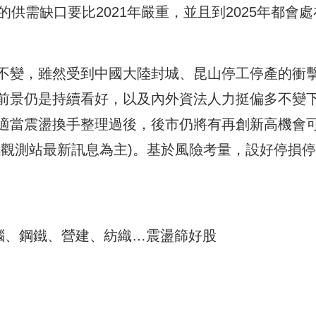
的供需缺口要比2021年嚴重，並且到2025年都會處
不變，雖然受到中國大陸封城、昆山停工停產的衝
前景仍是持續看好，以及內外資法人力挺偏多不變
適當震盪換手整理過後，後市仍將有再創新高機會
訊觀測站最新訊息為主)。基於風險考量，設好停損
腦、鋼鐵、營建、紡織…震盪篩好股