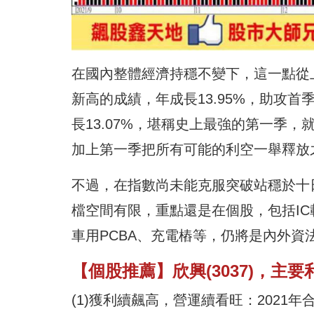
在國內整體經濟持穩不變下，這一點從上
新高的成績，年成長13.95%，助攻首
長13.07%，堪稱史上最強的第一季
加上第一季把所有可能的利空一舉釋放
不過，在指數尚未能克服突破站穩於十
檔空間有限，重點還是在個股，包括I
車用PCBA、充電樁等，仍將是內外資
【個股推薦】欣興(3037)，主
(1)獲利續飆高，營運續看旺：2021年合