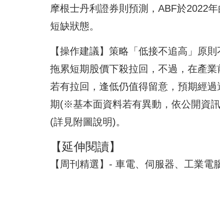
摩根士丹利證券則預測，ABF於2022年
短缺狀態。
【操作建議】策略「低接不追高」原則
拖累短期股價下殺拉回，不過，在產業
若有拉回，逢低仍值得留意，預期經過
期(※基本面資料若有異動，依公開資
(詳見附圖說明)。
【延伸閱讀】
【周刊精選】- 車電、伺服器、工業電