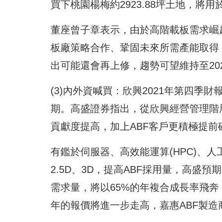
買下桃園楊梅約2923.88坪土地，將
董座曾子章表示，由於高階載板需求崛
板廠策略合作、鞏固未來所需產能取得
出可能還會再上修，趨勢可望維持至2025
(3)內外資喊買：欣興2021年第四季
期。高盛證券指出，從欣興經營管理階層
貢獻度提高，加上ABF客戶更積極提
有鑑於伺服器、高效能運算(HPC)、人
2.5D、3D，提高ABF採用量，高盛預期，
需求量，將以65%的年複合成長率飛奔
年的報價將進一步走高，嘉惠ABF製