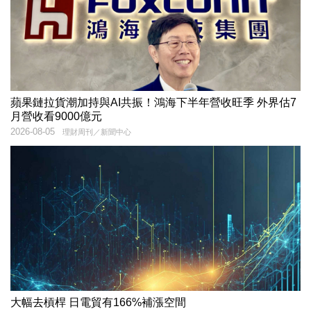
蘋果鏈拉貨潮加持與AI共振！鴻海下半年營收旺季 外界估7
月營收看9000億元
2026-08-05
理財周刊／新聞中心
大幅去槓桿 日電貿有166%補漲空間