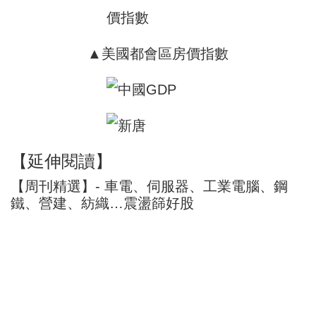
▲美國都會區房價指數
【延伸閱讀】
【周刊精選】- 車電、伺服器、工業電腦、鋼
鐵、營建、紡織…震盪篩好股