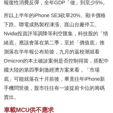
報復性消費反彈，全年GDP「做」到至少5%。
所以上半年的iPhone SE3砍單20%、顯卡價格
下跌、聯電成熟製程凍漲、崑山台廠停工、
Nvidia投資評等調降等利空匯集，科技股的「情
緒底」應該會落在第二季，至於「價值底」推
測落在半年報公布前後，九月的返校潮就看
Omicron的本土確診案例是否控制得當，搭配中
國大陸的第四季刺激經濟方案來看，「市場
底」可能就落在十月前後，畢竟往年iPhone新
手機問世後，股市往往有一波提前卡位的籌碼
賣出。
車載MCU供不應求