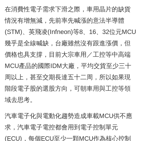
在消費性電子需求下滑之際，車用晶片的缺貨
情況有增無減，先前率先喊漲的意法半導體
(STM)、英飛凌(Infneon)等8、16、32位元MCU
幾乎是全線喊缺，台廠雖然沒有跟進漲價，但
價格也具支撐，目前大宗車用／工控等中高端
MCU產品的國際IDM大廠，平均交貨至少三十
周以上，甚至交期長達五十二周，所以如果現
階段電子股的選股方向，可朝車用與工控等領
域去思考。
汽車電子化與電動化趨勢造成車載MCU供不應
求，汽車電子電控都會用到電子控制單元
(ECU)，每個ECU至少一顆MCU作為核心控制