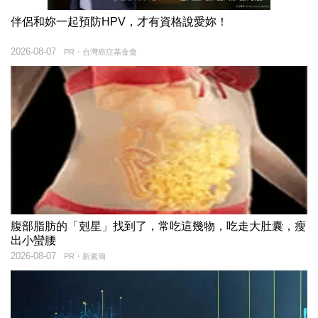
伴侶和妳一起預防HPV，才有資格說愛妳！
2026-08-07
PR・台灣癌症基金會
腹部脂肪的「剋星」找到了，常吃這幾物，吃走大肚囊，瘦
出小蠻腰
2026-08-07
PR・新素簡