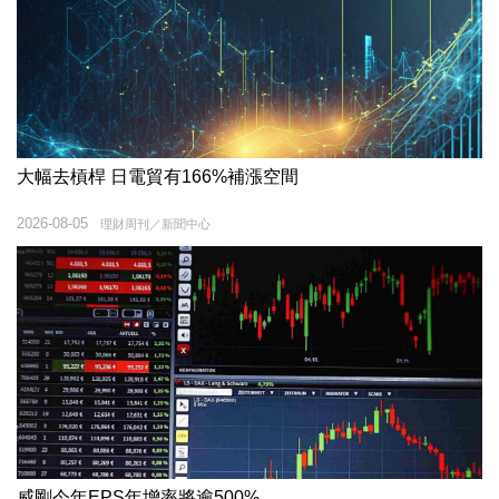
大幅去槓桿 日電貿有166%補漲空間
2026-08-05
理財周刊／新聞中心
威剛今年EPS年增率將逾500%