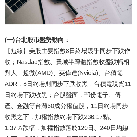
(一)台北股市盤勢動向：
【短線】美股主要指數8日終場幾乎同步下跌作
收；Nasdaq指數、費城半導體指數收盤跌幅相
對大；超微(AMD)、英偉達(Nvidia)、台積電
ADR，8日終場則同步下跌收黑；台積電現貨11
日終場下跌收黑；台股盤面，部份電子、傳
產、金融等台灣50成分權值股，11日終場同步
收黑之下，加權指數終場下跌236.17點、
1.37％跌幅，加權指數落於120日、240日均線