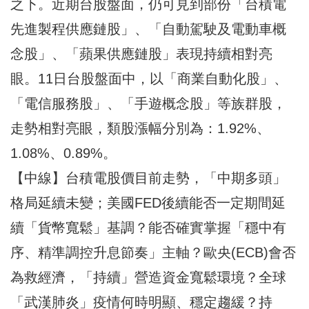
之下。近期台股盤面，仍可見到部份「台積電
先進製程供應鏈股」、「自動駕駛及電動車概
念股」、「蘋果供應鏈股」表現持續相對亮
眼。11日台股盤面中，以「商業自動化股」、
「電信服務股」、「手遊概念股」等族群股，
走勢相對亮眼，類股漲幅分別為：1.92%、
1.08%、0.89%。
【中線】台積電股價目前走勢，「中期多頭」
格局延續未變；美國FED後續能否一定期間延
續「貨幣寬鬆」基調？能否確實掌握「穩中有
序、精準調控升息節奏」主軸？歐央(ECB)會否
為救經濟，「持續」營造資金寬鬆環境？全球
「武漢肺炎」疫情何時明顯、穩定趨緩？持