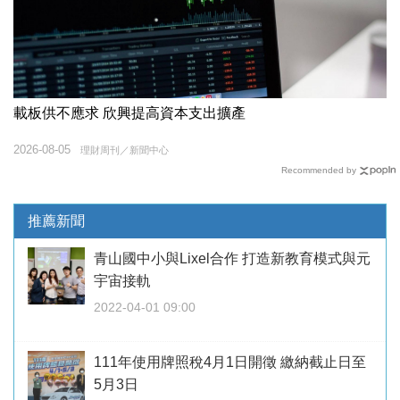
載板供不應求 欣興提高資本支出擴產
2026-08-05
理財周刊／新聞中心
Recommended by
推薦新聞
青山國中小與Lixel合作 打造新教育模式與元
宇宙接軌
2022-04-01 09:00
111年使用牌照稅4月1日開徵 繳納截止日至
5月3日