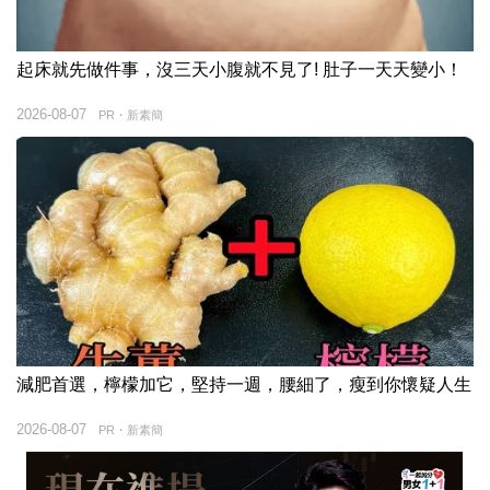
起床就先做件事，沒三天小腹就不見了! 肚子一天天變小！
2026-08-07
PR・新素簡
減肥首選，檸檬加它，堅持一週，腰細了，瘦到你懷疑人生
2026-08-07
PR・新素簡