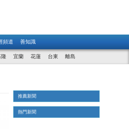
經頻道
善知識
基隆
宜蘭
花蓮
台東
離島
推薦新聞
熱門新聞