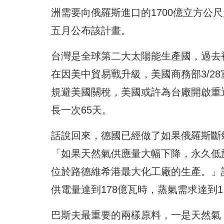
洲需要向俄羅斯進口的1700億立方公尺
五月公布該計畫。
台灣是全球第二大太陽能生產國，過去
在因美中貿易戰升級，美國商務部3/2
規避美國關稅，美國或許為台廠開啟重
長一次65天。
話說回來，德國已經做了如果俄羅斯斷
「如果天然氣供應量大幅下降，永久低
位於路德維希港最大化工廠的生產。」該基
供電量達到178億瓦時，蒸氣需求達到1
巴斯夫最重要的兩樣原料，一是天然氣