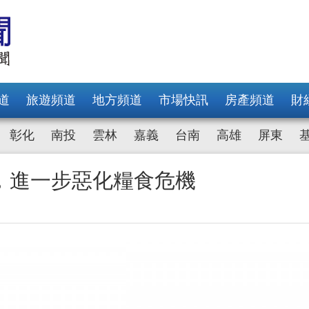
道
旅遊頻道
地方頻道
市場快訊
房產頻道
財
彰化
南投
雲林
嘉義
台南
高雄
屏東
，進一步惡化糧食危機