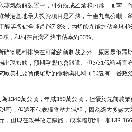
入蒸氣裂解裝置中，可分裂成乙烯和丙烯。而苯，
維希港基地最大投資項目是乙炔，年產九萬公噸，
丁醇等各佔全球產能7-8%，丙烯酸產能約佔全球4
000噸，和桐在台灣乙炔市佔率約60%。
羅斯礦物肥料排除在可能的新制裁之外，原因是俄羅
出現短缺，預期歐盟也會跟進。但3/31俄羅斯宣
來歐美想要買俄羅斯的礦物與肥料可能還有一番政
約為1340萬公頃，年減350萬公頃，但優於先前農業
萬公頃)，但這不代表糧食壓力減輕，因為絕大多數大
，但現在戰爭改走鐵路，成本增加到一噸133-16