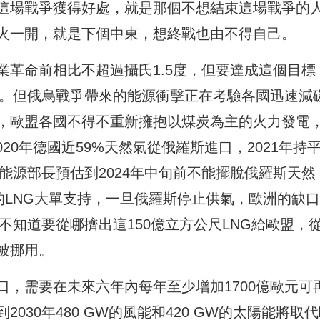
這場戰爭獲得好處，就是那個不想結束這場戰爭的
火一開，就是下個中東，想終戰也由不得自己。
業革命前相比不超過攝氏1.5度，但要達成這個目標
零。但俄烏戰爭帶來的能源衝擊正在考驗各國迅速減
，歐盟各國不得不重新擁抱以煤炭為主的火力發電
020年德國近59%天然氣從俄羅斯進口，2021年持
德國能源部長預估到2024年中旬前不能擺脫俄羅斯天然
的LNG大單支持，一旦俄羅斯停止供氣，歐洲的缺
不知道要從哪擠出這150億立方公尺LNG給歐盟，
被挪用。
，需要在未來六年內每年至少增加1700億歐元可
30年480 GW的風能和420 GW的太陽能將取