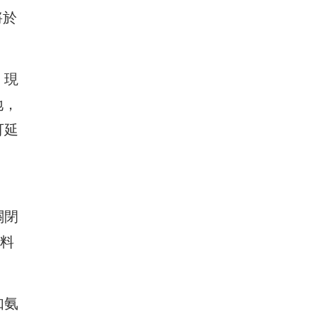
將於
，現
地，
可延
關閉
燃料
如氨