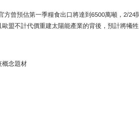
方曾預估第一季糧食出口將達到6500萬噸，2/24
而且歐盟不計代價重建太陽能產業的背後，預計將犧牲
疫概念題材