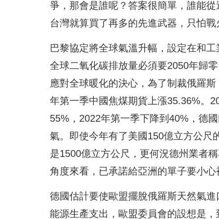
爭，那會是誰呢？答案很簡單，誰能從
台灣就算買了再多的先進武器，只怕戰
巴黎協定將全球氣溫升幅，設定在和工
全球二氧化碳排放量必須要2050年歸
應對全球暖化的決心，為了制裁俄羅斯
年第一季中國焦煤期貨上漲35.36%。2
55%，2022年第一季下降到40%，
氣。即使今年有了美國150億立方公尺
是1500億立方公尺，更何況德州業者稱
角度來看，已承諾給亞洲的單子要小心
德國估計要使歐盟擺脫俄羅斯天然氣進口
能源生產支出，歐盟委員會的設想是，到20