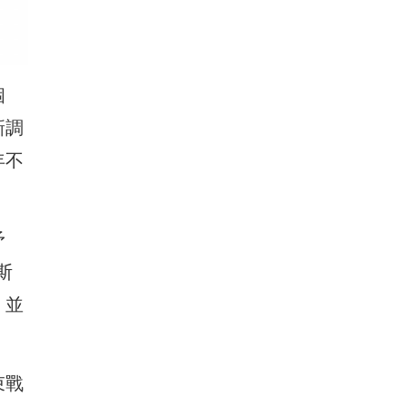
個
新調
年不
矛
斯
，並
束戰