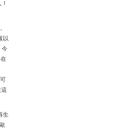
人！
，
碳以
，今
平在
口可
從這
再生
代歐