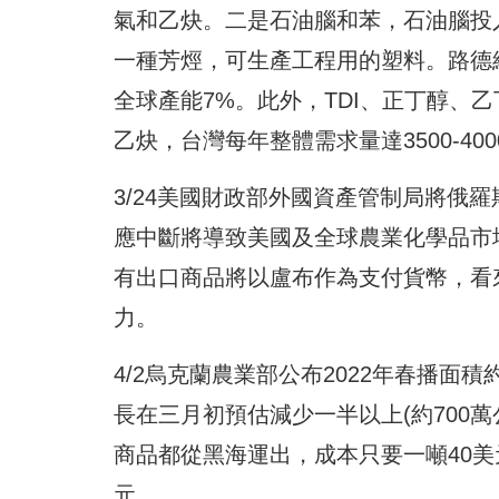
氣和乙炔。二是石油腦和苯，石油腦投
一種芳烴，可生產工程用的塑料。路德
全球產能7%。此外，TDI、正丁醇、乙
乙炔，台灣每年整體需求量達3500-4
3/24美國財政部外國資產管制局將俄
應中斷將導致美國及全球農業化學品市場
有出口商品將以盧布作為支付貨幣，看
力。
4/2烏克蘭農業部公布2022年春播面積
長在三月初預估減少一半以上(約700
商品都從黑海運出，成本只要一噸40美元
元。