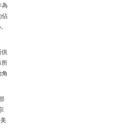
作為
約佔
%。
斯供
布所
治角
部
宗
6美