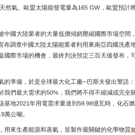
天然氣。歐盟太陽能發電量為165 GW，歐盟預計
被中國大陸業者的大量低價傾銷壓縮國際市場空間
8宣布調查中國大陸太陽能業者利用東南亞四國洗產
返國際市場的機會，最終判決預定三百天後發布，
氣的準備，於是全球最大化工廠─巴斯夫發出警語：
於我們最大需求的50%，我們將不得不縮減或完全
地2021年用電需求量達到59.98億瓦時，化石
.9萬公噸。
，用來生產能源和蒸氣，並製作最關鍵的化學物質