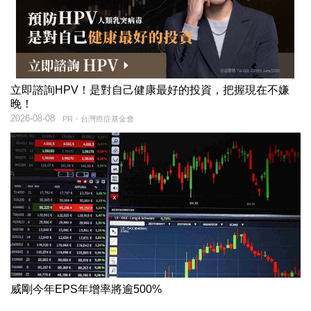
立即諮詢HPV！是對自己健康最好的投資，把握現在不嫌
晚！
2026-08-08
PR・台灣癌症基金會
威剛今年EPS年增率將逾500%