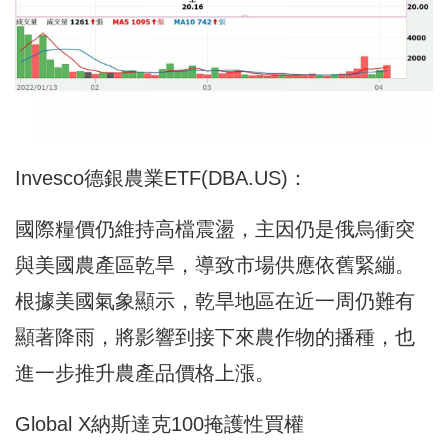
Invesco德銀農業ETF(DBA.US)：
國際糧價仍維持高檔震盪，主因仍是俄烏衝突
與美國農產區乾旱，導致市場供應依舊緊繃。
根據美國氣象顯示，乾旱地區在近一周仍難有
顯著降雨，將影響到接下來農作物的播種，也
進一步推升農產品價格上漲。
Global X納斯達克100掩護性買權