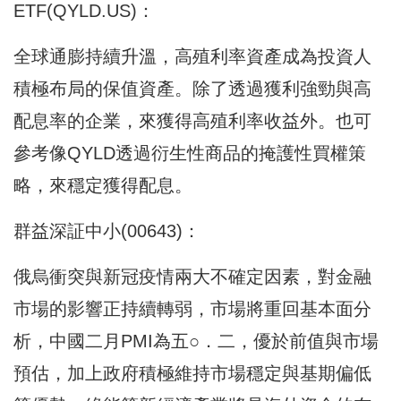
ETF(QYLD.US)：
全球通膨持續升溫，高殖利率資產成為投資人
積極布局的保值資產。除了透過獲利強勁與高
配息率的企業，來獲得高殖利率收益外。也可
參考像QYLD透過衍生性商品的掩護性買權策
略，來穩定獲得配息。
群益深証中小(00643)：
俄烏衝突與新冠疫情兩大不確定因素，對金融
市場的影響正持續轉弱，市場將重回基本面分
析，中國二月PMI為五○．二，優於前值與市場
預估，加上政府積極維持市場穩定與基期偏低