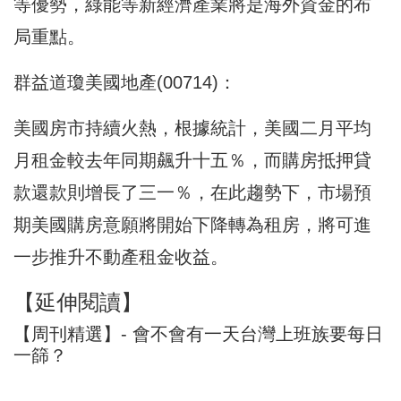
等優勢，綠能等新經濟產業將是海外資金的布
局重點。
群益道瓊美國地產(00714)：
美國房市持續火熱，根據統計，美國二月平均
月租金較去年同期飆升十五％，而購房抵押貸
款還款則增長了三一％，在此趨勢下，市場預
期美國購房意願將開始下降轉為租房，將可進
一步推升不動產租金收益。
【延伸閱讀】
【周刊精選】- 會不會有一天台灣上班族要每日
一篩？