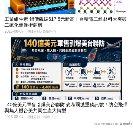
工業維生素 鉬價飆破617.5元新高！台積電二維材料大突破
二硫化鉬暴衝商機
2026-08-07
理財周刊／新聞中心
140億美元軍售引爆美台聯防 麥考爾拋重磅訊號！防空飛彈
與無人機台美共同生產大轉型
2026-08-04
理財周刊／新聞中心
Recommended by