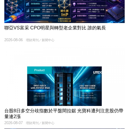
聯亞VS富采 CPO明星與轉型老企業對比 誰的氣長
2026-08-06
理財周刊／新聞中心
台股8日多空分歧指數於平盤間拉鋸 光寶科遭列注意股仍帶
量連2漲
2026-08-07
理財周刊／新聞中心