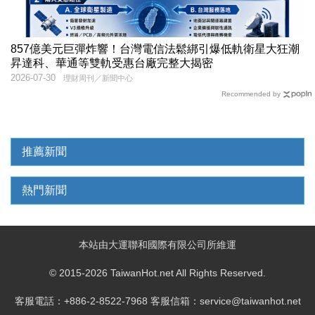
857億美元巨彈炸響！台灣電信法鬆綁引爆低軌衛星大狂潮
昇達科、華通等雙軌受惠台廠完整大揭密
2026-07-30
理財周刊／新聞中心
Recommended by
推薦新聞
熱門新聞
本站由大運聯和國際有限公司所維運
© 2015-2026 TaiwanHot.net All Rights Reserved.
客服電話：+886-2-8522-7968 客服信箱：service@taiwanhot.net