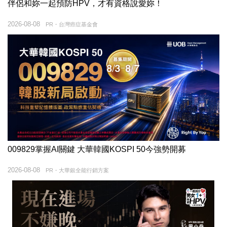
伴侶和妳一起預防HPV，才有資格說愛妳！
2026-08-08
PR・台灣癌症基金會
009829掌握AI關鍵 大華韓國KOSPI 50今強勢開募
2026-08-08
PR・大華銀全能行銷方案