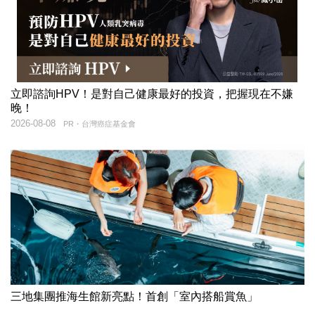
立即諮詢HPV！是對自己健康最好的投資，把握現在不嫌
晚！
2026-08-08
PR・台灣癌症基金會
三地集團推海生館新亮點！首創「室內搭船賞魚」