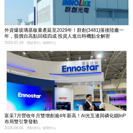
外資爆玻璃基板量產延至2029年！群創(3481)落後陸廠一
年，股價自高點回檔四成 投資人進出時機點全解密
2026-07-29
理財周刊／新聞中心
富采7月營收年月雙增創逾4年新高！AI光互連與磷化銦InP
布局雙引擎發動
2026-08-06
理財周刊／新聞中心