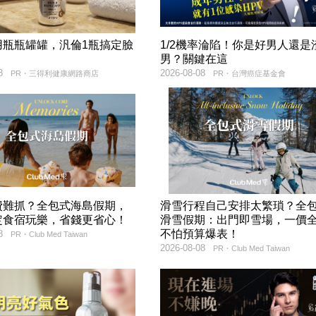
用瓶瓶罐罐，汎倫1瓶搞定臉
1/2機率淪陷！你是好男人還是
！
男？關鍵在這
8
2026-08-08
PR・三得利健康網路商店
PR・台灣癌症基金會
費難抓？全包式海島假期，
滑雪行程自己安排太繁瑣？全
定食宿玩樂，省錢更省心！
滑雪假期：出門即雪場，一價
不怕預算爆表！
8
PR・Club Med Taiwan
2026-08-08
PR・Club Med Taiwan