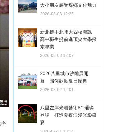
大小朋友感受煤鄉文化魅力
2026-08-03 12:25
新北攜手北聯大四校開課
高中職生提前進頂尖大學探
索專業
2026-08-03 12:07
2026八里城市沙雕展開
幕 陪你歡度夏日慶典
2026-08-02 12:01
八里左岸光雕藝術8/1璀璨
登場 打造夏夜浪漫光影盛
宴
內各
2026-07-31 13:14