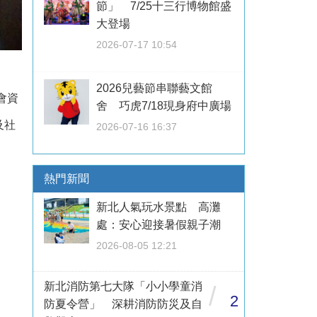
節」 7/25十三行博物館盛
大登場
2026-07-17 10:54
2026兒藝節串聯藝文館
會資
舍 巧虎7/18現身府中廣場
及社
2026-07-16 16:37
熱門新聞
新北人氣玩水景點 高灘
處：安心迎接暑假親子潮
2026-08-05 12:21
新北消防第七大隊「小小學童消
/
2
防夏令營」 深耕消防防災及自