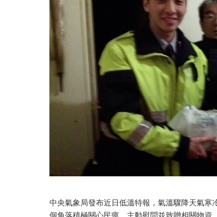
中央氣象局發布近日低溫特報，氣溫驟降天氣寒
個角落積極關心民瘼，主動慰問並致贈相關物資