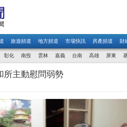
道
旅遊頻道
地方頻道
市場快訊
房產頻道
財
彰化
南投
雲林
嘉義
台南
高雄
屏東
和所主動慰問弱勢