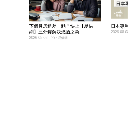
下個月房租差一點？快上【易借
日本專
網】三分鐘解決燃眉之急
2026-08-0
2026-08-08
PR・易借網