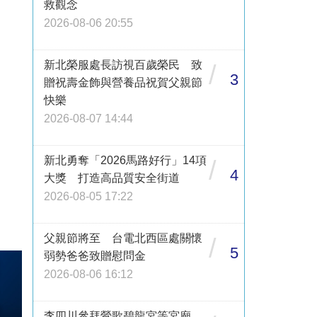
救觀念
2026-08-06 20:55
新北榮服處長訪視百歲榮民 致
/
3
贈祝壽金飾與營養品祝賀父親節
快樂
2026-08-07 14:44
新北勇奪「2026馬路好行」14項
/
4
大獎 打造高品質安全街道
2026-08-05 17:22
父親節將至 台電北西區處關懷
/
5
弱勢爸爸致贈慰問金
2026-08-06 16:12
李四川參拜鶯歌碧龍宮等宮廟