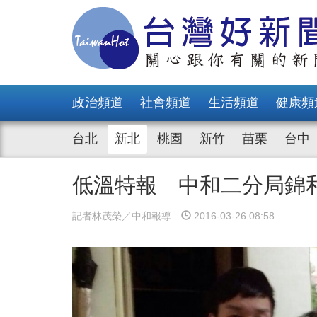
政治頻道
社會頻道
生活頻道
健康頻
台北
新北
桃園
新竹
苗栗
台中
低溫特報 中和二分局錦
記者林茂榮／中和報導
2016-03-26 08:58