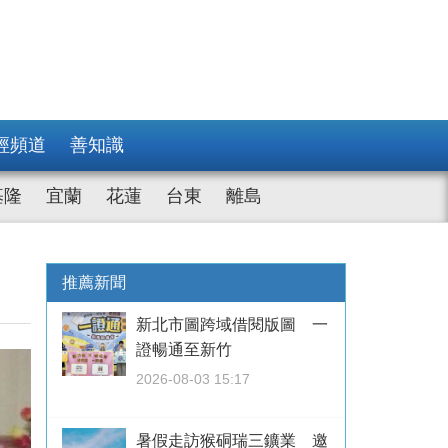
經頻道
善知識
基隆
宜蘭
花蓮
台東
離島
推薦新聞
新北市圖跨域借閱版圖 一
證暢通至新竹
2026-08-03 15:17
暑假走訪猴硐瑞三鑛業 邀