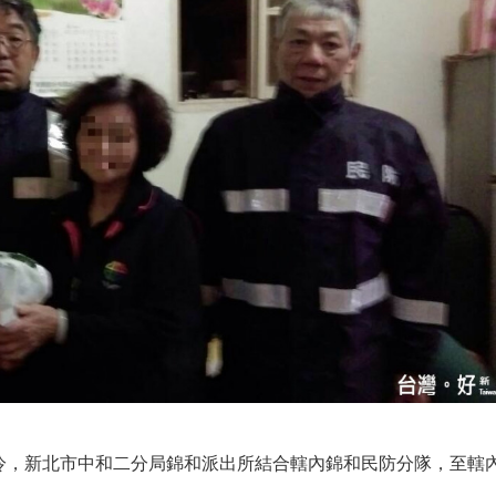
冷，新北市中和二分局錦和派出所結合轄內錦和民防分隊，至轄
。