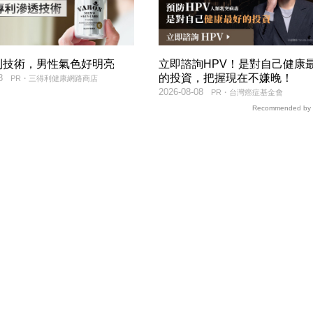
利技術，男性氣色好明亮
立即諮詢HPV！是對自己健康
的投資，把握現在不嫌晚！
8
PR・三得利健康網路商店
2026-08-08
PR・台灣癌症基金會
Recommended by