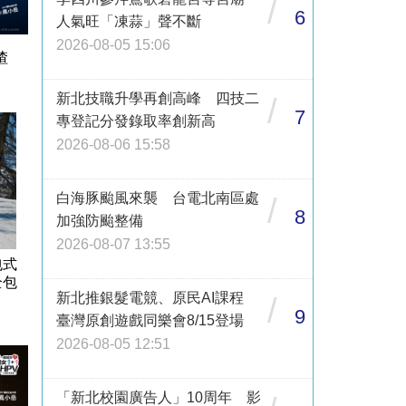
/
6
人氣旺「凍蒜」聲不斷
2026-08-05 15:06
渣
新北技職升學再創高峰 四技二
/
7
專登記分發錄取率創新高
2026-08-06 15:58
白海豚颱風來襲 台電北南區處
/
8
加強防颱整備
2026-08-07 13:55
包式
全包
新北推銀髮電競、原民AI課程
/
9
臺灣原創遊戲同樂會8/15登場
2026-08-05 12:51
「新北校園廣告人」10周年 影