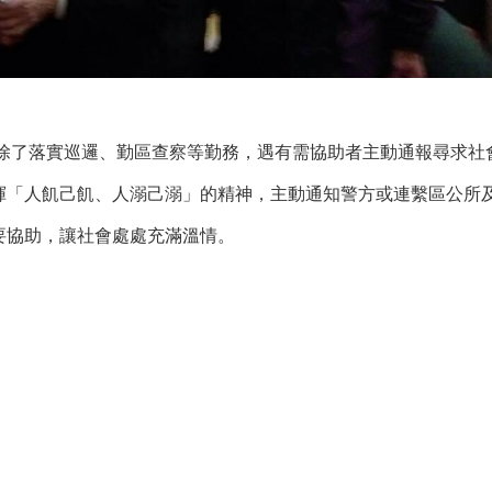
方除了落實巡邏、勤區查察等勤務，遇有需協助者主動通報尋求社
揮「人飢己飢、人溺己溺」的精神，主動通知警方或連繫區公所
要協助，讓社會處處充滿溫情。