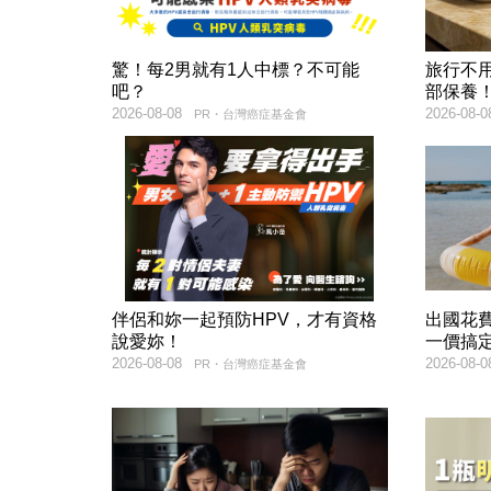
驚！每2男就有1人中標？不可能
旅行不
吧？
部保養
2026-08-08
2026-08-0
PR・台灣癌症基金會
伴侶和妳一起預防HPV，才有資格
出國花
說愛妳！
一價搞
2026-08-08
2026-08-0
PR・台灣癌症基金會