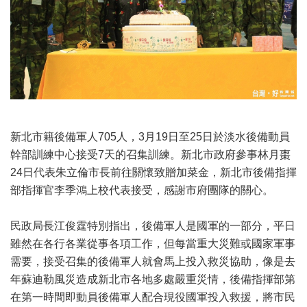
新北市籍後備軍人705人，3月19日至25日於淡水後備動員
幹部訓練中心接受7天的召集訓練。新北市政府參事林月棗
24日代表朱立倫市長前往關懷致贈加菜金，新北市後備指揮
部指揮官李季鴻上校代表接受，感謝市府團隊的關心。
民政局長江俊霆特別指出，後備軍人是國軍的一部分，平日
雖然在各行各業從事各項工作，但每當重大災難或國家軍事
需要，接受召集的後備軍人就會馬上投入救災協助，像是去
年蘇迪勒風災造成新北市各地多處嚴重災情，後備指揮部第
在第一時間即動員後備軍人配合現役國軍投入救援，將市民