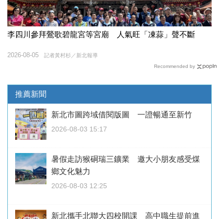
李四川參拜鶯歌碧龍宮等宮廟 人氣旺「凍蒜」聲不斷
2026-08-05
記者黃村杉／新北報導
Recommended by
推薦新聞
新北市圖跨域借閱版圖 一證暢通至新竹
2026-08-03 15:17
暑假走訪猴硐瑞三鑛業 邀大小朋友感受煤
鄉文化魅力
2026-08-03 12:25
新北攜手北聯大四校開課 高中職生提前進