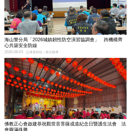
海山警分局「2026城鎮韌性防空演習協調會」 跨機構齊
心共築安全防線
2026-08-03
記者黃村杉／新北報導
佛教正心會啟建恭祝觀世音菩薩成道紀念日暨護生法會 法
會圓滿殊勝