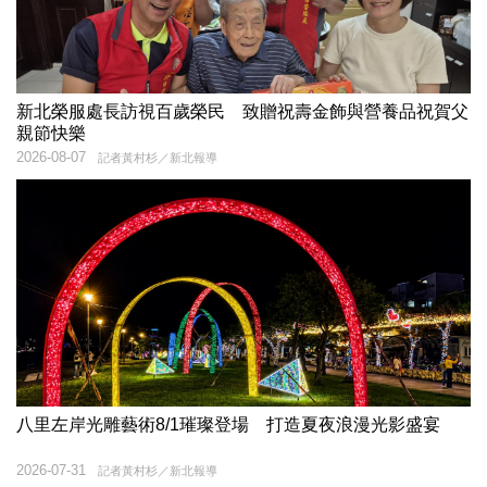
新北榮服處長訪視百歲榮民 致贈祝壽金飾與營養品祝賀父
親節快樂
2026-08-07
記者黃村杉／新北報導
八里左岸光雕藝術8/1璀璨登場 打造夏夜浪漫光影盛宴
2026-07-31
記者黃村杉／新北報導