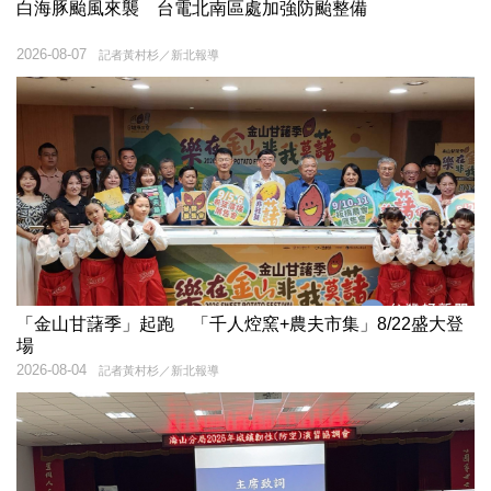
白海豚颱風來襲 台電北南區處加強防颱整備
2026-08-07
記者黃村杉／新北報導
「金山甘藷季」起跑 「千人焢窯+農夫市集」8/22盛大登
場
2026-08-04
記者黃村杉／新北報導