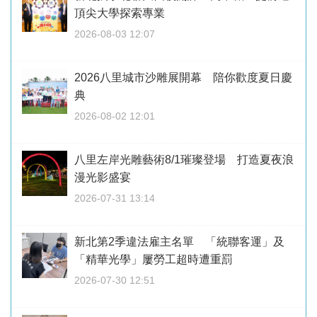
頂尖大學探索專業
2026-08-03 12:07
2026八里城市沙雕展開幕 陪你歡度夏日慶
典
2026-08-02 12:01
八里左岸光雕藝術8/1璀璨登場 打造夏夜浪
漫光影盛宴
2026-07-31 13:14
新北第2季違法雇主名單 「統聯客運」及
「精華光學」屢勞工超時遭重罰
2026-07-30 12:51