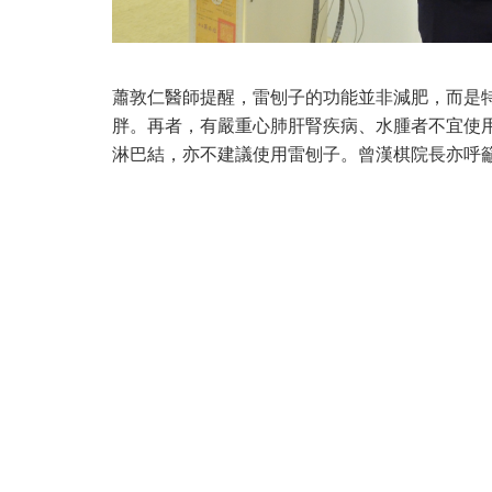
蕭敦仁醫師提醒，雷刨子的功能並非減肥，而是
胖。再者，有嚴重心肺肝腎疾病、水腫者不宜使
淋巴結，亦不建議使用雷刨子。曾漢棋院長亦呼