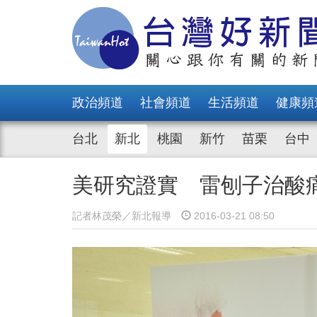
政治頻道
社會頻道
生活頻道
健康頻
台北
新北
桃園
新竹
苗栗
台中
美研究證實 雷刨子治酸
記者林茂榮／新北報導
2016-03-21 08:50