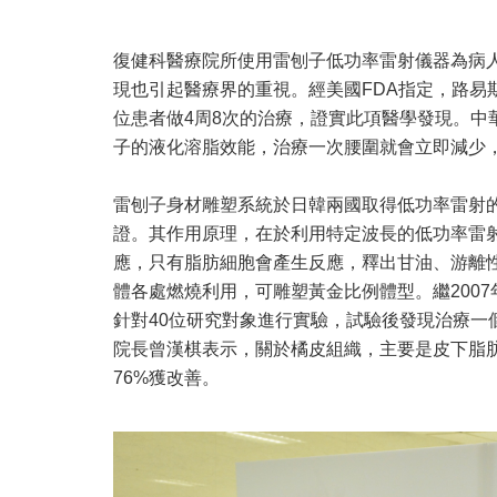
復健科醫療院所使用雷刨子低功率雷射儀器為病
現也引起醫療界的重視。經美國FDA指定，路易斯安那
位患者做4周8次的治療，證實此項醫學發現。
子的液化溶脂效能，治療一次腰圍就會立即減少
雷刨子身材雕塑系統於日韓兩國取得低功率雷射
證。其作用原理，在於利用特定波長的低功率雷
應，只有脂肪細胞會產生反應，釋出甘油、游離
體各處燃燒利用，可雕塑黃金比例體型。繼2007年D
針對40位研究對象進行實驗，試驗後發現治療一
院長曾漢棋表示，關於橘皮組織，主要是皮下脂
76%獲改善。