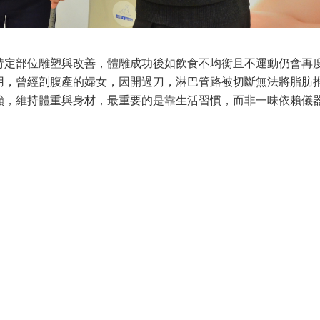
特定部位雕塑與改善，體雕成功後如飲食不均衡且不運動仍會再
用，曾經剖腹產的婦女，因開過刀，淋巴管路被切斷無法將脂肪
籲，維持體重與身材，最重要的是靠生活習慣，而非一味依賴儀