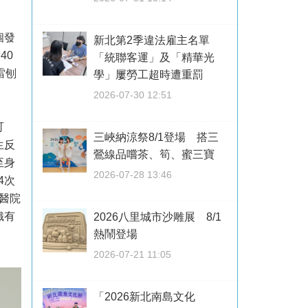
個發
新北第2季違法雇主名單
40
「統聯客運」及「精華光
雷刨
學」屢勞工超時遭重罰
2026-07-30 12:51
可
三峽納涼祭8/1登場 搭三
生反
鶯線品嚐茶、筍、蜜三寶
至身
2026-07-28 13:46
4次
醫院
織有
2026八里城市沙雕展 8/1
熱鬧登場
2026-07-21 11:05
「2026新北南島文化