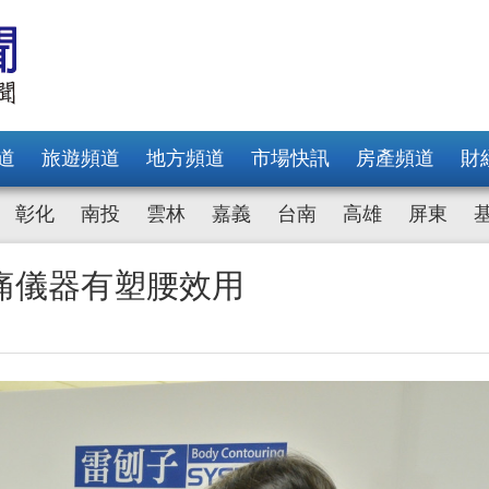
道
旅遊頻道
地方頻道
市場快訊
房產頻道
財
彰化
南投
雲林
嘉義
台南
高雄
屏東
痛儀器有塑腰效用