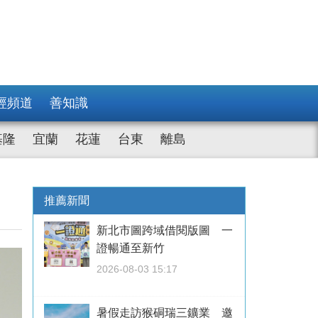
經頻道
善知識
基隆
宜蘭
花蓮
台東
離島
推薦新聞
新北市圖跨域借閱版圖 一
證暢通至新竹
2026-08-03 15:17
暑假走訪猴硐瑞三鑛業 邀