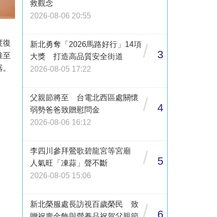
救觀念
2026-08-06 20:55
度復
新北勇奪「2026馬路好行」14項
/
3
推至
大獎 打造高品質安全街道
器。
2026-08-05 17:22
父親節將至 台電北西區處關懷
/
4
弱勢爸爸致贈慰問金
2026-08-06 16:12
李四川參拜鶯歌碧龍宮等宮廟
/
5
人氣旺「凍蒜」聲不斷
2026-08-05 15:06
新北榮服處長訪視百歲榮民 致
/
6
贈祝壽金飾與營養品祝賀父親節