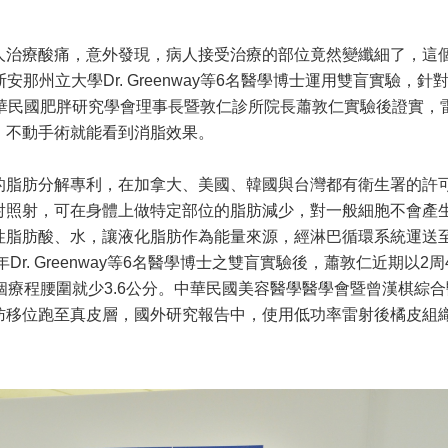
人治療酸痛，意外發現，病人接受治療的部位竟然變纖細了，這
州立大學Dr. Greenway等6名醫學博士運用雙盲實驗，針對
中華民國肥胖研究學會理事長暨敦仁診所院長蕭敦仁實驗後證實，
，不動手術就能看到消脂效果。
的脂肪分解專利，在加拿大、美國、韓國與台灣都有衛生署的許
射照射，可在身體上做特定部位的脂肪減少，對一般細胞不會產
性脂肪酸、水，讓液化脂肪作為能量來源，經淋巴循環系統運送
r. Greenway等6名醫學博士之雙盲實驗後，蕭敦仁近期以2周
個療程腰圍就少3.6公分。中華民國美容醫學醫學會暨曾漢棋綜合
肪移位跑至真皮層，國外研究報告中，使用低功率雷射後橘皮組