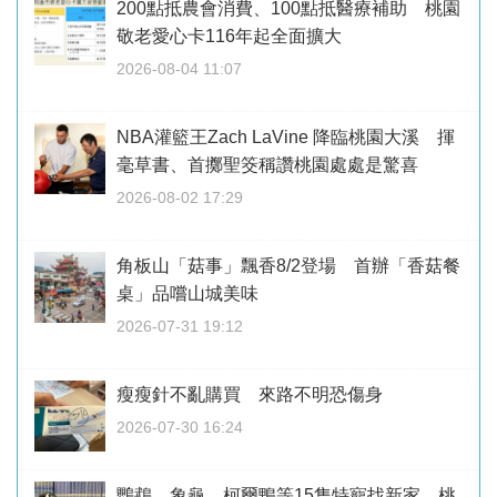
200點抵農會消費、100點抵醫療補助 桃園
敬老愛心卡116年起全面擴大
2026-08-04 11:07
NBA灌籃王Zach LaVine 降臨桃園大溪 揮
毫草書、首擲聖筊稱讚桃園處處是驚喜
2026-08-02 17:29
角板山「菇事」飄香8/2登場 首辦「香菇餐
桌」品嚐山城美味
2026-07-31 19:12
瘦瘦針不亂購買 來路不明恐傷身
2026-07-30 16:24
鸚鵡、象龜、柯爾鴨等15隻特寵找新家 桃