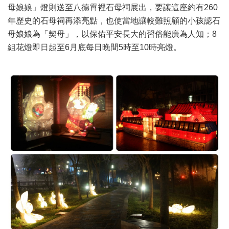
母娘娘」燈則送至八德霄裡石母祠展出，要讓這座約有260
年歷史的石母祠再添亮點，也使當地讓較難照顧的小孩認石
母娘娘為「契母」，以保佑平安長大的習俗能廣為人知；8
組花燈即日起至6月底每日晚間5時至10時亮燈。