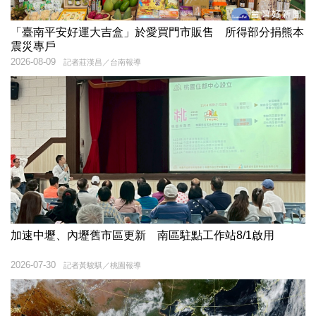
「臺南平安好運大吉盒」於愛買門市販售 所得部分捐熊本
震災專戶
2026-08-09
記者莊漢昌／台南報導
加速中壢、內壢舊市區更新 南區駐點工作站8/1啟用
2026-07-30
記者黃駿騏／桃園報導