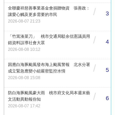
全聯慶祥慈善事業基金會捐贈物資 張善政：
/
3
讓愛心觸及更多需要的市民
2026-08-07 21:23
「竹篙湊菜刀」 桃市交通局駁余信憲議員用
/
4
錯資料誤導社會大眾
2026-08-08 10:12
因應白海豚颱風發布海上颱風警報 北水分署
/
5
成立緊急應變小組嚴密監控水情
2026-08-08 15:08
防白海豚颱風豪大雨 桃市府文化局本週末藝
/
6
文活動異動報你知
2026-08-07 17:42