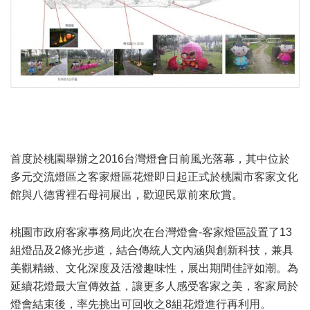
首度於桃園舉辦之2016台灣燈會日前風光落幕，其中位於
多元交流燈區之客家燈區花燈即日起正式於桃園市客家文化
館與八德霄裡石母祠展出，歡迎民眾前來欣賞。
桃園市政府客家事務局此次在台灣燈會-客家燈區設置了13
組燈品及2條光步道，結合傳統人文內涵與創新科技，兼具
美觀精緻、文化深度及活潑趣味性，展出期間佳評如潮。為
延續花燈最大宣傳效益，讓更多人感受客家之美，客家局於
燈會結束後，率先挑出可回收之8組花燈進行再利用。