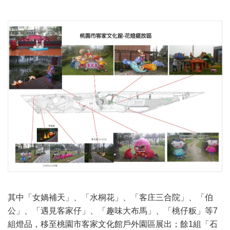
其中「女媧補天」、「水桐花」、「客庄三合院」、「伯
公」、「遇見客家仔」、「趣味大布馬」、「桃仔粄」等7
組燈品，移至桃園市客家文化館戶外園區展出；餘1組「石