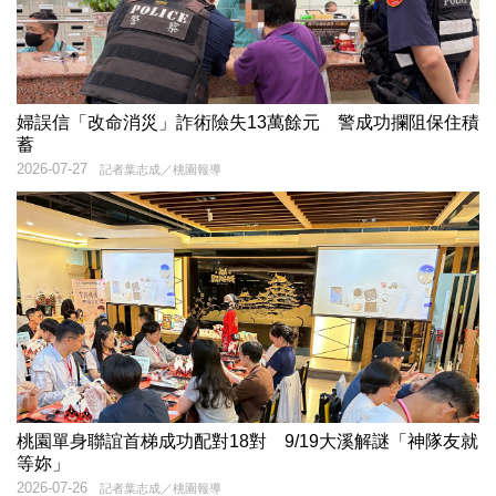
婦誤信「改命消災」詐術險失13萬餘元 警成功攔阻保住積
蓄
2026-07-27
記者葉志成／桃園報導
桃園單身聯誼首梯成功配對18對 9/19大溪解謎「神隊友就
等妳」
2026-07-26
記者葉志成／桃園報導