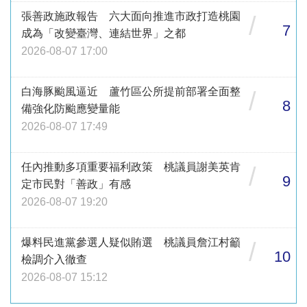
張善政施政報告 六大面向推進市政打造桃園
/
7
成為「改變臺灣、連結世界」之都
2026-08-07 17:00
白海豚颱風逼近 蘆竹區公所提前部署全面整
/
8
備強化防颱應變量能
2026-08-07 17:49
任內推動多項重要福利政策 桃議員謝美英肯
/
9
定市民對「善政」有感
2026-08-07 19:20
爆料民進黨參選人疑似賄選 桃議員詹江村籲
/
10
檢調介入徹查
2026-08-07 15:12