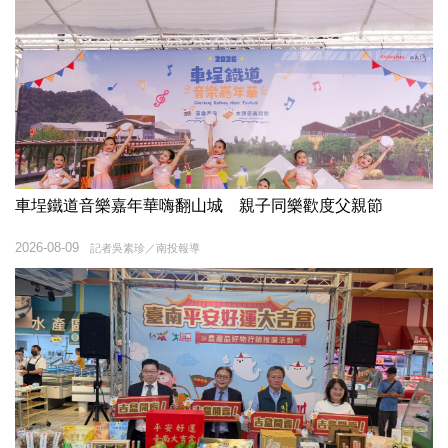
車埕鐵道音樂嘉年華嗨翻山城 親子同樂歡度父親節
2026-08-09
記者吳素珍／南投報導