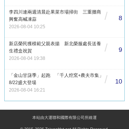
李四川連兩週清晨赴果菜市場掃街 三重攤商
/
8
興奮高喊凍蒜
2026-08-04 10:25
新店榮民獲模範父親表揚 新北榮服處長送養
/
9
生禮盒祝賀
2026-08-04 19:38
「金山甘藷季」起跑 「千人焢窯+農夫市集」
/
10
8/22盛大登場
2026-08-04 16:21
本站由大運聯和國際有限公司所維運
© 2015-2026 TaiwanHot.net All Rights Reserved.