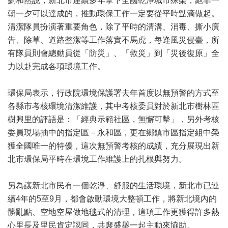
劉和然說，新北市連續多年拿下全國乾淨城市殊榮，絕非一
朝一夕可以達成的，推動環保工作一定要從平時點滴做起。
清潔隊員扮演著重要角色，除了平時的清溝、消毒、撕小廣
告、除草、道路整潔等工作落實不馬虎，每逢風災侵臺，所
有隊員則會總動員從「防災」、「救災」到「災後復原」全
力以赴完成各項環境工作。
環保局表示，行政院環境保護署去年首度以無預警的方式至
各縣市考核環境清潔維護，其中考核委員對於新北市樹林區
樹興里的評語是：「經典示範社區，無懈可擊」，另外考核
委員現場抽中的指定區－永和區，更在鄉鎮市區指定組中榮
獲全國唯一的特優，這次無預警考核的成績，充分展現出新
北市環保局平時在環境工作維護上的扎根與努力。
另為讓新北市民有一個乾淨、舒服的生活環境，新北市已連
續4年的5至9月，都會啟動環境大整頓工作，將新北境內的
髒亂點、空地空屋做地毯式的清理，這項工作更獲得許多熱
心里長及里民肯定認同，共襄盛舉一起主動來協助。