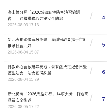
海山警分局「2026城鎮韌性防空演習協調
/
4
會」 跨機構齊心共築安全防線
2026-08-03 17:13
新北表揚績優宗教團體 感謝宗教界攜手市府
/
5
推動社會共好
2026-08-04 15:07
佛教正心會啟建恭祝觀世音菩薩成道紀念日暨
/
6
護生法會 法會圓滿殊勝
2026-08-04 15:29
新北勇奪「2026馬路好行」14項大獎 打造高
/
7
品質安全街道
2026-08-05 17:22