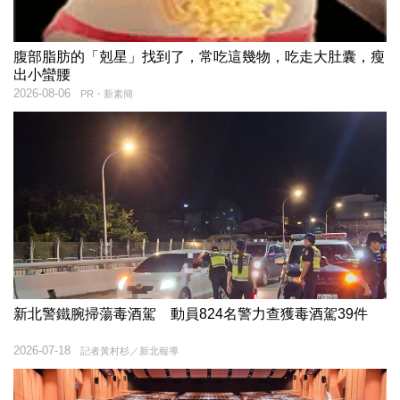
腹部脂肪的「剋星」找到了，常吃這幾物，吃走大肚囊，瘦
出小蠻腰
2026-08-06
PR・新素簡
新北警鐵腕掃蕩毒酒駕 動員824名警力查獲毒酒駕39件
2026-07-18
記者黃村杉／新北報導