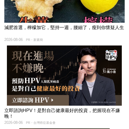
減肥首選，檸檬加它，堅持一週，腰細了，瘦到你懷疑人生
2026-08-06
PR・新素簡
立即諮詢HPV！是對自己健康最好的投資，把握現在不嫌
晚！
2026-08-06
PR・台灣癌症基金會