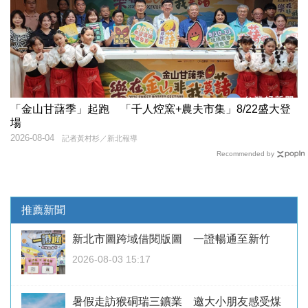
「金山甘藷季」起跑 「千人焢窯+農夫市集」8/22盛大登
場
2026-08-04
記者黃村杉／新北報導
Recommended by
推薦新聞
新北市圖跨域借閱版圖 一證暢通至新竹
2026-08-03 15:17
暑假走訪猴硐瑞三鑛業 邀大小朋友感受煤