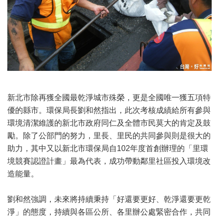
新北市除再獲全國最乾淨城市殊榮，更是全國唯一獲五項特
優的縣市。環保局長劉和然指出，此次考核成績給所有參與
環境清潔維護的新北市政府同仁及全體市民莫大的肯定及鼓
勵。除了公部門的努力，里長、里民的共同參與則是很大的
助力，其中又以新北市環保局自102年度首創辦理的「里環
境競賽認證計畫」最為代表，成功帶動鄰里社區投入環境改
造能量。
劉和然強調，未來將持續秉持「好還要更好、乾淨還要更乾
淨」的態度，持續與各區公所、各里辦公處緊密合作，共同