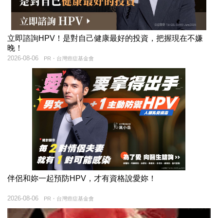
立即諮詢HPV！是對自己健康最好的投資，把握現在不嫌
晚！
2026-08-06
PR・台灣癌症基金會
伴侶和妳一起預防HPV，才有資格說愛妳！
2026-08-06
PR・台灣癌症基金會