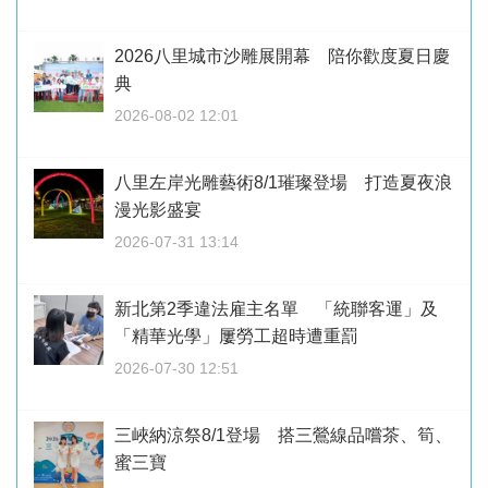
2026八里城市沙雕展開幕 陪你歡度夏日慶
典
2026-08-02 12:01
八里左岸光雕藝術8/1璀璨登場 打造夏夜浪
漫光影盛宴
2026-07-31 13:14
新北第2季違法雇主名單 「統聯客運」及
「精華光學」屢勞工超時遭重罰
2026-07-30 12:51
三峽納涼祭8/1登場 搭三鶯線品嚐茶、筍、
蜜三寶