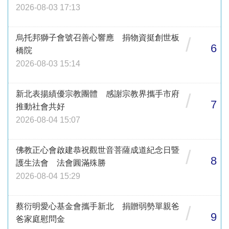
2026-08-03 17:13
烏托邦獅子會號召善心響應 捐物資挺創世板
/
6
橋院
2026-08-03 15:14
新北表揚績優宗教團體 感謝宗教界攜手市府
/
7
推動社會共好
2026-08-04 15:07
佛教正心會啟建恭祝觀世音菩薩成道紀念日暨
/
8
護生法會 法會圓滿殊勝
2026-08-04 15:29
蔡衍明愛心基金會攜手新北 捐贈弱勢單親爸
/
9
爸家庭慰問金