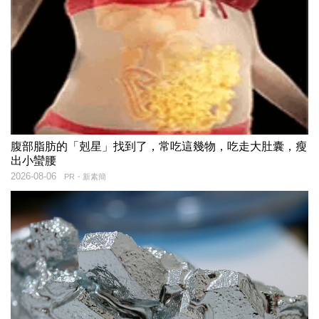
腹部脂肪的「剋星」找到了，常吃這幾物，吃走大肚囊，瘦
出小蠻腰
2026-08-06
PR・新素簡