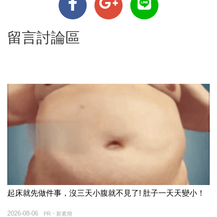
留言討論區
起床就先做件事，沒三天小腹就不見了! 肚子一天天變小！
2026-08-06
PR・新素簡