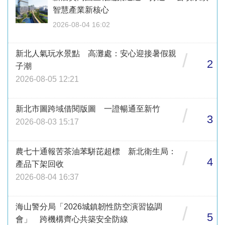
智慧產業新核心
2026-08-04 16:02
新北人氣玩水景點 高灘處：安心迎接暑假親
/
2
子潮
2026-08-05 12:21
新北市圖跨域借閱版圖 一證暢通至新竹
/
3
2026-08-03 15:17
農七十通報苦茶油苯駢芘超標 新北衛生局：
/
4
產品下架回收
2026-08-04 16:37
海山警分局「2026城鎮韌性防空演習協調
/
5
會」 跨機構齊心共築安全防線