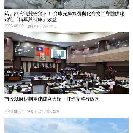
鍺、銦管制雙管齊下！ 台廠光纖線纜與化合物半導體供應
鏈迎「轉單與補庫」效益
2026-08-05
理財周刊／新聞中心
南投縣府規劃重建綜合大樓 打造完整行政區
2026-08-04
記者扶小萍／南投報導