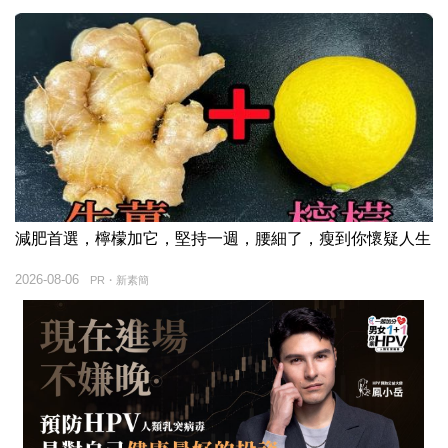
減肥首選，檸檬加它，堅持一週，腰細了，瘦到你懷疑人生
2026-08-06
PR・新素簡