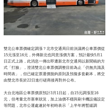
雙北公車票價確定調漲？北市交通局日前決議將公車票價從
15元漲至16元，外傳新北也同意漲價方案，預計最快5月1
日正式上路，此消息一傳出即遭新北市交通局以新聞稿的方
式「打臉」，澄清雙北公車票價調整目前為止「仍無共識及
時間表」，但已確定票運價脫鉤原則及預擬多套劇本，將交
由雙北市長於22日進行磋商後再對外公布。
大台北地區公車票價原預計3月1日起，自15元調漲至16
元，但考量北市塞車狀況，加上油價不穩與刷卡機設備設定
等問題，北市公運處遂於年初時表示「上半年將暫緩調