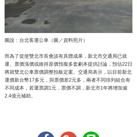
圖說：台北客運公車（圖／資料照片）
而為了促使雙北市長會談有具體成果，新北市交通局已就
運、票價漲價或維持原價預擬多套劇本提供討論，預估22日
將就雙北公車票價調整拍板定案。交通局表示，以目前新北
運價新台幣17多元，與票價差2元多，兩者不同排列組合有
不同成本，若運票調1元，票價不調，新北市1年將增加逾
2.4億元補助。