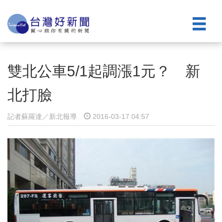
雙北公車5/1起調漲1元？ 新
北打臉
記者蘇羅達／新北報導
2016-03-17 04:57