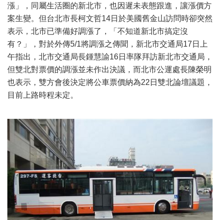
漲」，同屬生活圈的新北市，也因遲未表態跟進，讓漲價方
案生變。但台北市長柯文哲14日於美國舊金山訪問時卻突然
表示，北市已準備好調漲了，「不知道新北市搞定沒
有？」，對於外傳5/1將調漲之傳聞，新北市交通局17日上
午指出，北市交通局長鍾慧諭16日率隊拜訪新北市交通局，
但雙北對票價的調漲並未作出決議，而北市公運處長陳榮明
也表示，雙方會後決定將公車票價納為22日雙北論壇議題，
目前上路時程未定。