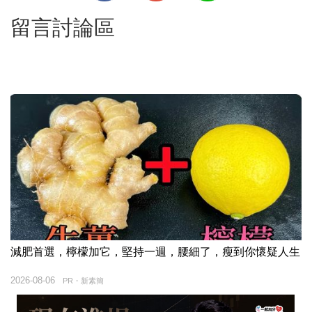
留言討論區
減肥首選，檸檬加它，堅持一週，腰細了，瘦到你懷疑人生
2026-08-06
PR・新素簡