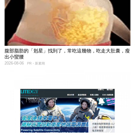
腹部脂肪的「剋星」找到了，常吃這幾物，吃走大肚囊，瘦
出小蠻腰
2026-08-06
PR・新素簡