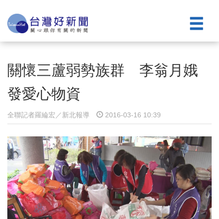
關懷三蘆弱勢族群 李翁月娥
發愛心物資
全聯記者羅綸宏／新北報導
2016-03-16 10:39