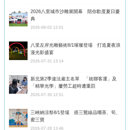
2026八里城市沙雕展開幕 陪你歡度夏日慶
典
2026-08-02 12:01
八里左岸光雕藝術8/1璀璨登場 打造夏夜浪
漫光影盛宴
2026-07-31 13:14
新北第2季違法雇主名單 「統聯客運」及
「精華光學」屢勞工超時遭重罰
2026-07-30 12:51
三峽納涼祭8/1登場 搭三鶯線品嚐茶、筍、
蜜三寶
2026-07-28 13:46