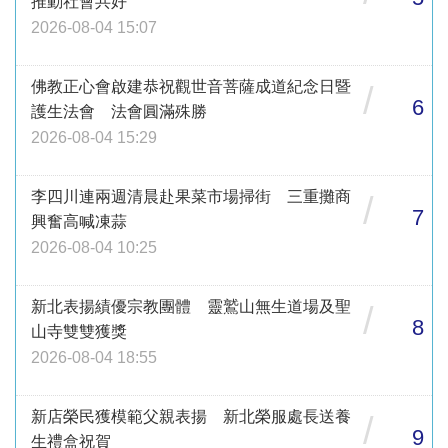
推動社會共好
2026-08-04 15:07
佛教正心會啟建恭祝觀世音菩薩成道紀念日暨
/
6
護生法會 法會圓滿殊勝
2026-08-04 15:29
李四川連兩週清晨赴果菜市場掃街 三重攤商
/
7
興奮高喊凍蒜
2026-08-04 10:25
新北表揚績優宗教團體 靈鷲山無生道場及聖
/
8
山寺雙雙獲獎
2026-08-04 18:55
新店榮民獲模範父親表揚 新北榮服處長送養
/
9
生禮盒祝賀