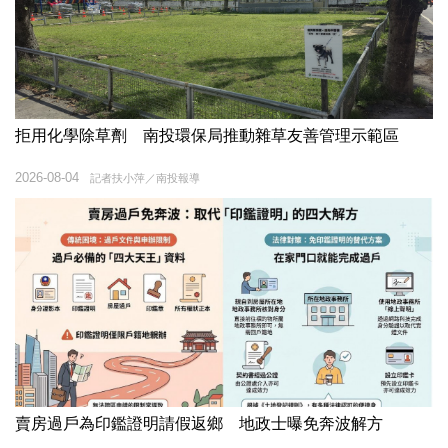
拒用化學除草劑 南投環保局推動雜草友善管理示範區
2026-08-04
記者扶小萍／南投報導
賣房過戶為印鑑證明請假返鄉 地政士曝免奔波解方