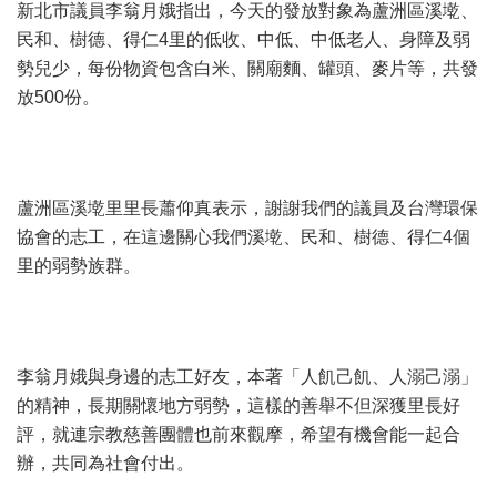
新北市議員李翁月娥指出，今天的發放對象為蘆洲區溪墘、
民和、樹德、得仁4里的低收、中低、中低老人、身障及弱
勢兒少，每份物資包含白米、關廟麵、罐頭、麥片等，共發
放500份。
蘆洲區溪墘里里長蕭仰真表示，謝謝我們的議員及台灣環保
協會的志工，在這邊關心我們溪墘、民和、樹德、得仁4個
里的弱勢族群。
李翁月娥與身邊的志工好友，本著「人飢己飢、人溺己溺」
的精神，長期關懷地方弱勢，這樣的善舉不但深獲里長好
評，就連宗教慈善團體也前來觀摩，希望有機會能一起合
辦，共同為社會付出。