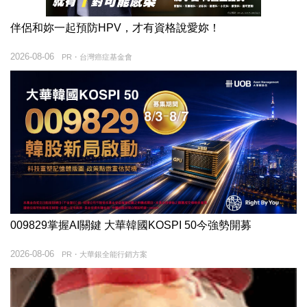
伴侶和妳一起預防HPV，才有資格說愛妳！
2026-08-06
PR・台灣癌症基金會
009829掌握AI關鍵 大華韓國KOSPI 50今強勢開募
2026-08-06
PR・大華銀全能行銷方案