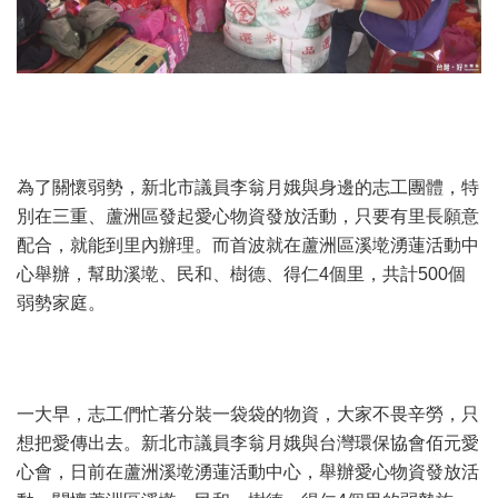
為了關懷弱勢，新北市議員李翁月娥與身邊的志工團體，特
別在三重、蘆洲區發起愛心物資發放活動，只要有里長願意
配合，就能到里內辦理。而首波就在蘆洲區溪墘湧蓮活動中
心舉辦，幫助溪墘、民和、樹德、得仁4個里，共計500個
弱勢家庭。
一大早，志工們忙著分裝一袋袋的物資，大家不畏辛勞，只
想把愛傳出去。新北市議員李翁月娥與台灣環保協會佰元愛
心會，日前在蘆洲溪墘湧蓮活動中心，舉辦愛心物資發放活