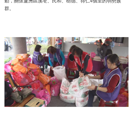
動，關懷蘆洲區溪墘、民和、樹德、得仁4個里的弱勢族
群。