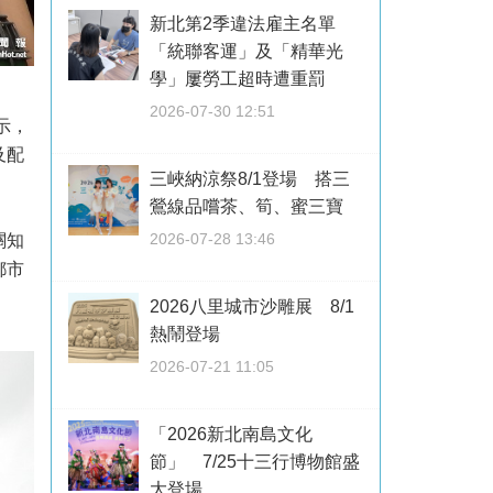
新北第2季違法雇主名單
「統聯客運」及「精華光
學」屢勞工超時遭重罰
2026-07-30 12:51
示，
及配
三峽納涼祭8/1登場 搭三
鶯線品嚐茶、筍、蜜三寶
2026-07-28 13:46
關知
都市
2026八里城市沙雕展 8/1
熱鬧登場
2026-07-21 11:05
「2026新北南島文化
節」 7/25十三行博物館盛
大登場