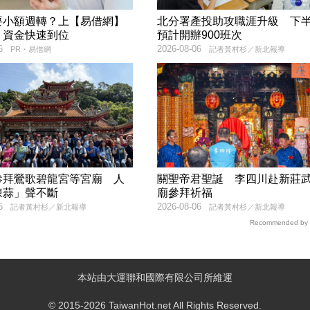
要小額週轉？上【易借網】
北分署產投助攻職涯升級 下
！資金快速到位
預計開辦900班次
6
2026-08-06
PR・易借網
記者黃村杉／新北報導
參拜鶯歌碧龍宮等宮廟 人
關聖帝君聖誕 李四川赴新莊
凍蒜」聲不斷
廟參拜祈福
5
2026-08-06
記者黃村杉／新北報導
記者黃村杉／新北報導
Recommended by
本站由大運聯和國際有限公司所維運
© 2015-2026 TaiwanHot.net All Rights Reserved.