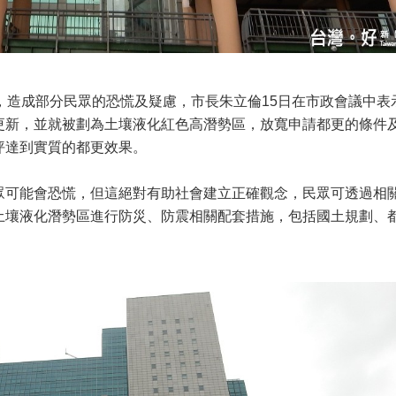
，造成部分民眾的恐慌及疑慮，市長朱立倫15日在市政會議中表
更新，並就被劃為土壤液化紅色高潛勢區，放寬申請都更的條件
坪達到實質的都更效果。
眾可能會恐慌，但這絕對有助社會建立正確觀念，民眾可透過相
土壤液化潛勢區進行防災、防震相關配套措施，包括國土規劃、