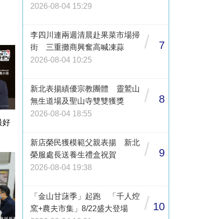
2026-08-04 15:29
李四川連兩週清晨赴果菜市場掃
/
7
街 三重攤商興奮高喊凍蒜
2026-08-04 10:25
新北表揚績優宗教團體 靈鷲山
/
8
無生道場及聖山寺雙雙獲獎
2026-08-04 18:55
最好
新店榮民獲模範父親表揚 新北
/
9
榮服處長送養生禮盒祝賀
2026-08-04 19:38
「金山甘藷季」起跑 「千人焢
/
10
窯+農夫市集」8/22盛大登場