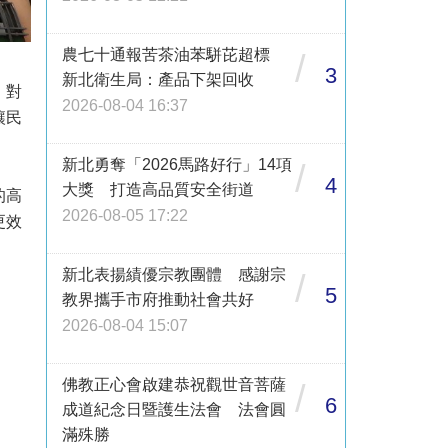
農七十通報苦茶油苯駢芘超標
/
3
新北衛生局：產品下架回收
。對
2026-08-04 16:37
讓民
新北勇奪「2026馬路好行」14項
/
4
大獎 打造高品質安全街道
的高
2026-08-05 17:22
更效
。
新北表揚績優宗教團體 感謝宗
/
5
教界攜手市府推動社會共好
2026-08-04 15:07
佛教正心會啟建恭祝觀世音菩薩
/
6
成道紀念日暨護生法會 法會圓
滿殊勝