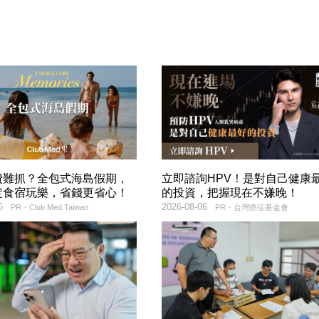
費難抓？全包式海島假期，
立即諮詢HPV！是對自己健康
定食宿玩樂，省錢更省心！
的投資，把握現在不嫌晚！
6
2026-08-06
PR・Club Med Taiwan
PR・台灣癌症基金會