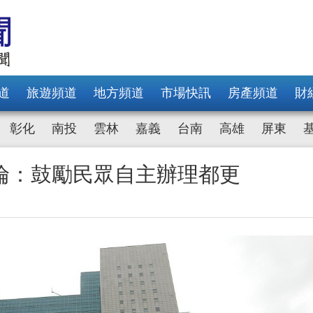
道
旅遊頻道
地方頻道
市場快訊
房產頻道
財
彰化
南投
雲林
嘉義
台南
高雄
屏東
倫：鼓勵民眾自主辦理都更