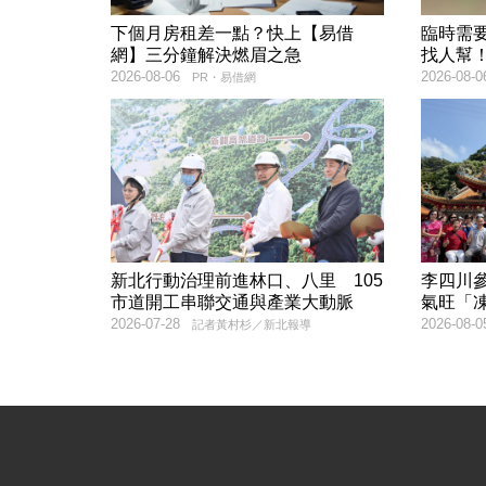
下個月房租差一點？快上【易借
臨時需
網】三分鐘解決燃眉之急
找人幫
2026-08-06
2026-08-0
PR・易借網
新北行動治理前進林口、八里 105
李四川
市道開工串聯交通與產業大動脈
氣旺「
2026-07-28
2026-08-0
記者黃村杉／新北報導