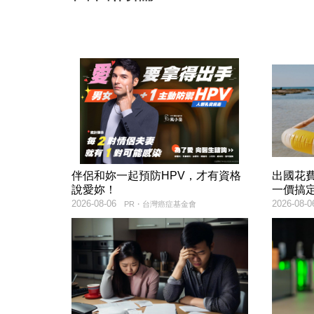
伴侶和妳一起預防HPV，才有資格
出國花
說愛妳！
一價搞
2026-08-06
2026-08-0
PR・台灣癌症基金會