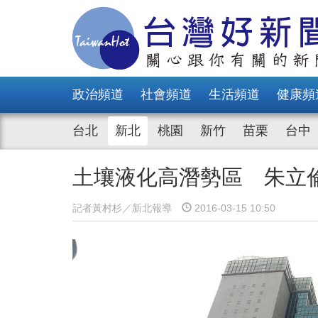
政治頻道
社會頻道
生活頻道
健康頻
台北
新北
桃園
新竹
苗栗
台中
土壤液化高潛勢區 朱立
記者黃村杉／新北報導
2016-03-15 10:50