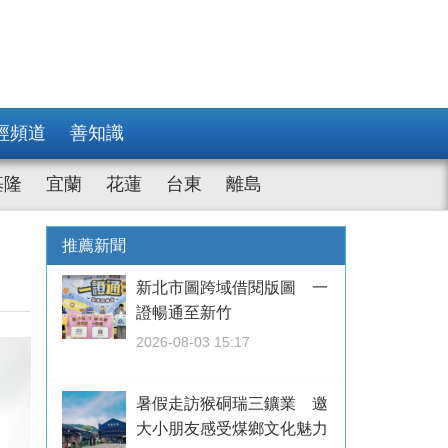
經頻道
善知識
基隆
宜蘭
花蓮
台東
離島
推薦新聞
新北市圖跨域借閱版圖 一
證暢通至新竹
2026-08-03 15:17
暑假走訪猴硐瑞三鑛業 邀
大小朋友感受煤鄉文化魅力