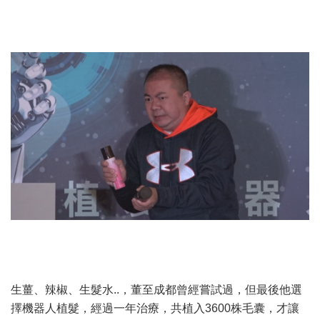
生薑、辣椒、生髮水..，董至成都曾經嘗試過，但最後他選
擇機器人植髮，經過一年治療，共植入3600株毛囊，才讓