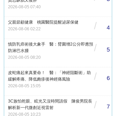
質恐缺肌又復胖
2026-08-05 07:40
父親節顧健康 桃園醫院提醒泌尿保健
/
4
2026-08-06 02:22
慎防乳癌術後大象手 醫：臂圍增2公分即應預
/
5
防淋巴水腫
2026-08-05 08:20
皮蛇痛起來真要命！ 醫：「神經阻斷術」助
/
6
緩解疼痛、降低皰疹後神經痛風險
2026-08-05 15:05
3C族怕乾眼、眩光又沒時間請假 陳俊男院長
/
7
解析新一代微創近視雷射
2026-08-05 10:23