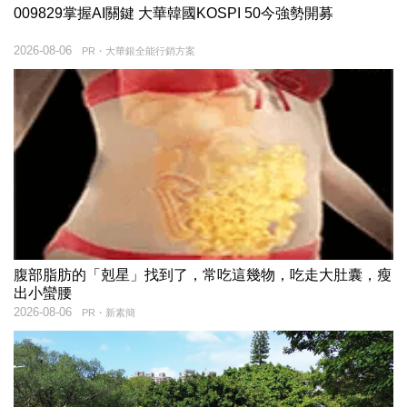
009829掌握AI關鍵 大華韓國KOSPI 50今強勢開募
2026-08-06
PR・大華銀全能行銷方案
腹部脂肪的「剋星」找到了，常吃這幾物，吃走大肚囊，瘦
出小蠻腰
2026-08-06
PR・新素簡