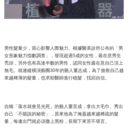
男性髮量少，當心影響人際魅力。根據醫美診所公布的「男
女形象魅力指數調查」，發現超過5成的女性，最在意男生
禿頭，另外也有高達半數的男性，認同女性最在意自己頂上
無毛。就連縱橫演藝圈30年的藝人董志成，為了搶救自己越
來越稀薄的髮量，也求助醫師進行植髮，找回自信。
自稱「落水就會見光死」的藝人董至成，拿出大毛巾、秀出
自己「不能說的秘密」，原來他為了掩蓋越來越稀疏的髮
量，每逢出門就必須撒上黑粉，長期下來苦不堪言。