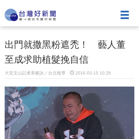
出門就撒黑粉遮禿！ 藝人董
至成求助植髮挽自信
大安文山記者辜粲詠／台北報導
2016-03-15 10:28