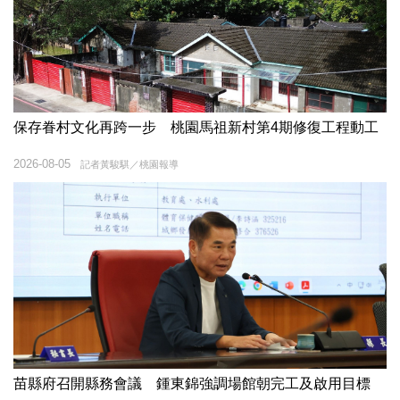
保存眷村文化再跨一步 桃園馬祖新村第4期修復工程動工
2026-08-05
記者黃駿騏／桃園報導
苗縣府召開縣務會議 鍾東錦強調場館朝完工及啟用目標