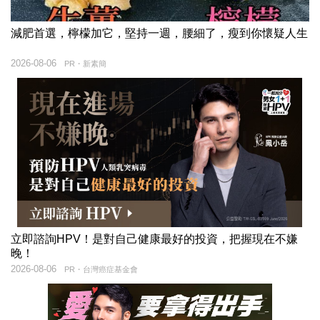
減肥首選，檸檬加它，堅持一週，腰細了，瘦到你懷疑人生
2026-08-06
PR・新素簡
立即諮詢HPV！是對自己健康最好的投資，把握現在不嫌
晚！
2026-08-06
PR・台灣癌症基金會