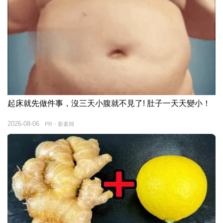
起床就先做件事，沒三天小腹就不見了! 肚子一天天變小！
2026-08-06
PR・新素簡