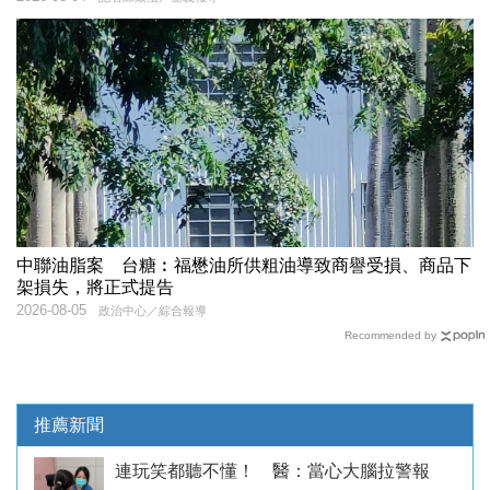
中聯油脂案 台糖︰福懋油所供粗油導致商譽受損、商品下
架損失，將正式提告
2026-08-05
政治中心／綜合報導
Recommended by
推薦新聞
連玩笑都聽不懂！ 醫：當心大腦拉警報