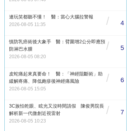
連玩笑都聽不懂！ 醫：當心大腦拉警報
/
4
2026-08-05 11:35
慎防乳癌術後大象手 醫：臂圍增2公分即應預
/
5
防淋巴水腫
2026-08-05 08:20
皮蛇痛起來真要命！ 醫：「神經阻斷術」助
/
6
緩解疼痛、降低皰疹後神經痛風險
2026-08-05 15:05
3C族怕乾眼、眩光又沒時間請假 陳俊男院長
/
7
解析新一代微創近視雷射
2026-08-05 10:23