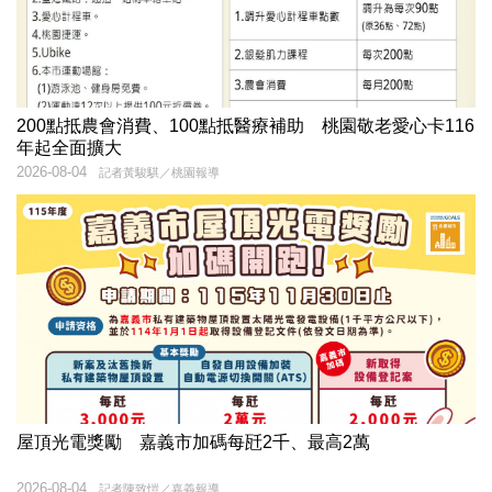
200點抵農會消費、100點抵醫療補助 桃園敬老愛心卡116
年起全面擴大
2026-08-04
記者黃駿騏／桃園報導
屋頂光電獎勵 嘉義市加碼每瓩2千、最高2萬
2026-08-04
記者陳致愷／嘉義報導