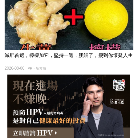
減肥首選，檸檬加它，堅持一週，腰細了，瘦到你懷疑人生
2026-08-06
PR・新素簡