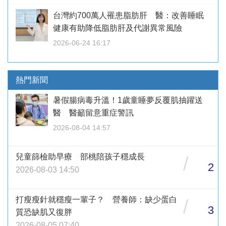
台灣約700萬人罹患脂肪肝 醫：改善睡眠
健康有助降低脂肪肝及代謝異常風險
2026-06-24 16:17
熱門新聞
暑假腸病毒升溫！1歲童睡夢反覆肌抽躍送
醫 醫籲留意重症警訊
2026-08-04 14:57
兒童篩檢助早療 部桃陪孩子穩成長
/
2
2026-08-03 14:50
打瘦瘦針就穩瘦一輩子？ 營養師：缺少蛋白
/
3
質恐缺肌又復胖
2026-08-05 07:40