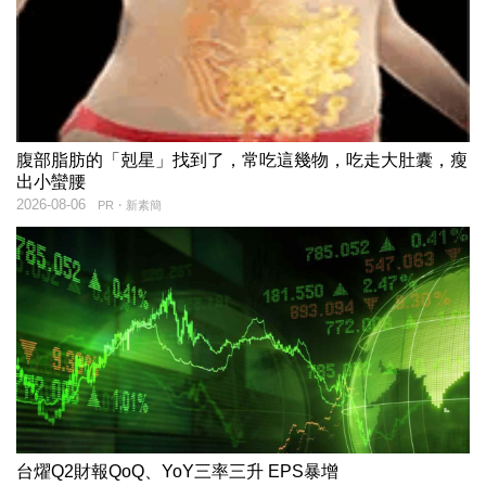
腹部脂肪的「剋星」找到了，常吃這幾物，吃走大肚囊，瘦
出小蠻腰
2026-08-06
PR・新素簡
台燿Q2財報QoQ、YoY三率三升 EPS暴增