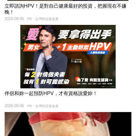
立即諮詢HPV！是對自己健康最好的投資，把握現在不嫌
晚！
2026-08-06
PR・台灣癌症基金會
伴侶和妳一起預防HPV，才有資格說愛妳！
2026-08-06
PR・台灣癌症基金會