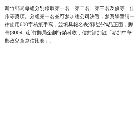
新竹郵局每組分別錄取第一名、第二名、第三名及優等、佳
作等獎項。分組第一名並可參加總公司決選，參賽學童請一
律使用600字稿紙手寫，並填具報名表浮貼於作品正面，郵
寄(30041)新竹郵局企劃行銷科收，信封請加註「參加中華
郵政兒童寫信比賽」。