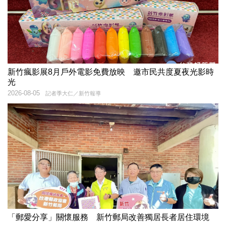
新竹瘋影展8月戶外電影免費放映 邀市民共度夏夜光影時
光
2026-08-05
記者季大仁／新竹報導
「郵愛分享」關懷服務 新竹郵局改善獨居長者居住環境