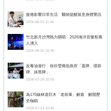
疲倦影響日常生活 醫師提醒留意身體警訊
2026-08-03 11:46
竹北新月沙灣熱力開唱 2026海洋音樂祭萬
人湧入
2026-08-02 16:30
反毒油遊行 徐欣瑩痛批政府「蓋牌、擋箭
牌、抹黑牌」
2026-07-26 10:55
為170線林道巨木「老前輩」解索 解開歷
史枷鎖
2026-07-23 10:45