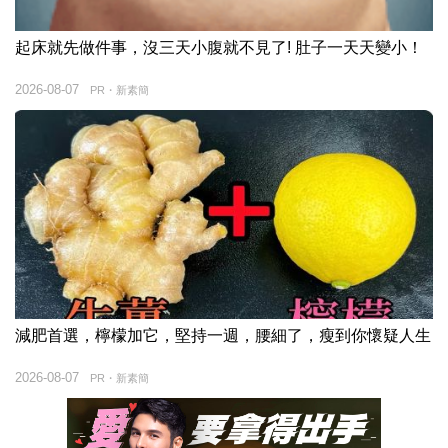
起床就先做件事，沒三天小腹就不見了! 肚子一天天變小！
2026-08-07
PR・新素簡
減肥首選，檸檬加它，堅持一週，腰細了，瘦到你懷疑人生
2026-08-07
PR・新素簡