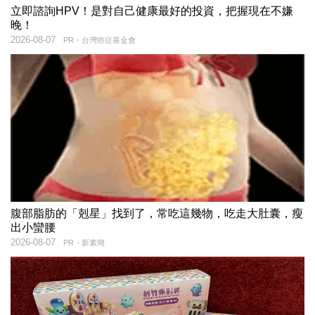
立即諮詢HPV！是對自己健康最好的投資，把握現在不嫌
晚！
2026-08-07
PR・台灣癌症基金會
腹部脂肪的「剋星」找到了，常吃這幾物，吃走大肚囊，瘦
出小蠻腰
2026-08-07
PR・新素簡