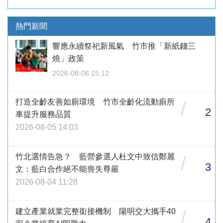
熱門新聞
響應永續祭祀新風氣 竹市推「新紙錢三
燒」政策
2026-08-06 15:12
打造全齡友善如廁環境 竹市全齡化流動廁所
/
2
車提升服務品質
2026-08-05 14:03
竹北選情告急？ 藍營參選人杜文中致信鄭麗
/
3
文：藍白合作絕不能喪失尊嚴
2026-08-04 11:28
建立產業就業完整銜接機制 陽明交大攜手40
/
4