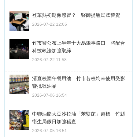
登革熱初期像感冒？ 醫師提醒民眾警覺
2026-07-22 12:05
竹市警公布上半年十大易肇事路口 將配合
科技執法加強取締
2026-07-22 11:58
清查校園午餐用油 竹市各校均未使用受影
響批號油品
2026-07-06 16:54
中聯油脂大豆沙拉油「苯駢芘」超標 竹縣
衛生局假日加強稽查
2026-07-05 16:51