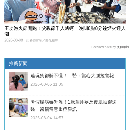
王功漁火節開跑！父親節千人烤蚵 晚間8點8分鐘煙火迎人
潮
2026-08-08
記者鄧富珍／彰化報導
Recommended by
推薦新聞
連玩笑都聽不懂！ 醫：當心大腦拉警報
2026-08-05 11:35
暑假腸病毒升溫！1歲童睡夢反覆肌抽躍送
醫 醫籲留意重症警訊
2026-08-04 14:57