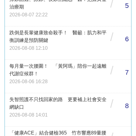
/
5
治療期
2026-08-07 22:22
跌倒是長輩健康致命殺手！ 醫籲：肌力和平
/
6
衡訓練是預防關鍵
2026-08-08 12:10
每月量一次腰圍！ 「黃阿瑪」陪你一起遠離
/
7
代謝症候群！
2026-08-06 16:28
失智照護不只找回家的路 更要補上社會安全
/
8
網缺口
2026-08-08 14:01
「健康ACE」結合健檢365 竹市響應89量腰