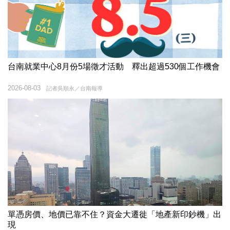
台南就業中心8月份5場徵才活動 釋出超過530個工作機會
2026-08-03
記者吳順永／台南報導
單憑房價、地價已靠不住？資金大遷徙「地產新印鈔機」出
現