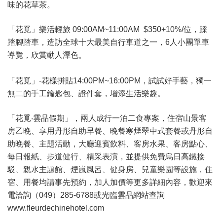
味的花草茶。
「花覓」樂活輕旅 09:00AM~11:00AM $350+10%/位，踩
踏腳踏車，造訪全球十大最美自行車道之一，6人小團單車
導覽，欣賞動人潭色。
「花覓」-花樣拼貼14:00PM~16:00PM，試試好手藝，獨一
無二的手工鑰匙包、證件套，增添生活樂趣。
「花覓‧雲品假期」，兩人成行一泊二食專案，住宿山景客
房乙晚、享用丹彤自助早餐、晚餐寒煙翠中式套餐或丹彤自
助晚餐、主題活動，大廳迎賓飲料、客房水果、客房點心、
每日報紙、步道健行、精采表演，並提供免費烏日高鐵接
駁、親水主題館、煙嵐風呂、健身房、兒童樂園等設施，住
宿、用餐均請事先預約，加人加價等更多詳細內容，歡迎來
電洽詢（049）285-6788或光臨雲品網站查詢
www.fleurdechinehotel.com