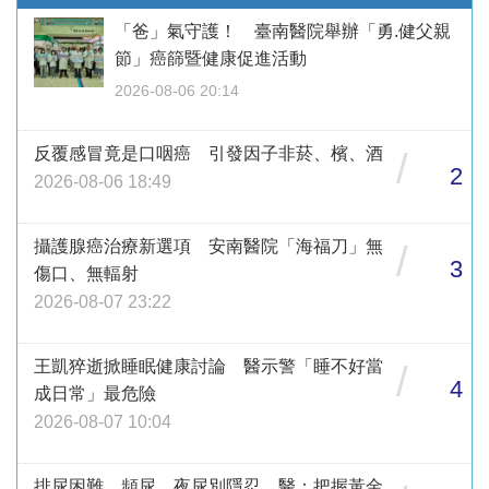
「爸」氣守護！ 臺南醫院舉辦「勇.健父親
節」癌篩暨健康促進活動
2026-08-06 20:14
反覆感冒竟是口咽癌 引發因子非菸、檳、酒
/
2
2026-08-06 18:49
攝護腺癌治療新選項 安南醫院「海福刀」無
/
3
傷口、無輻射
2026-08-07 23:22
王凱猝逝掀睡眠健康討論 醫示警「睡不好當
/
4
成日常」最危險
2026-08-07 10:04
排尿困難、頻尿、夜尿別隱忍 醫：把握黃金