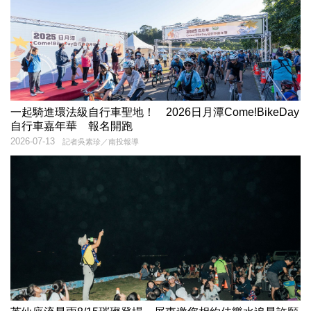
一起騎進環法級自行車聖地！ 2026日月潭Come!BikeDay
自行車嘉年華 報名開跑
2026-07-13
記者吳素珍／南投報導