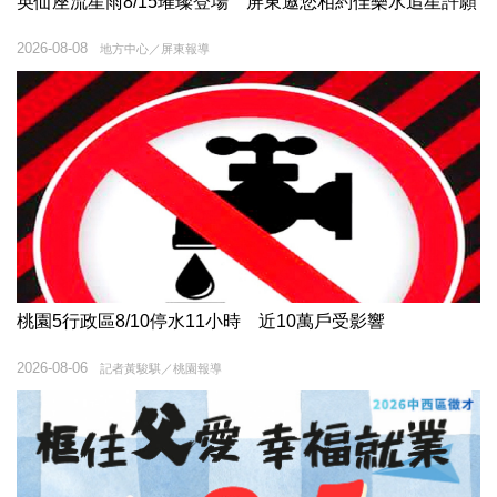
英仙座流星雨8/15璀璨登場 屏東邀您相約佳樂水追星許願
2026-08-08
地方中心／屏東報導
桃園5行政區8/10停水11小時 近10萬戶受影響
2026-08-06
記者黃駿騏／桃園報導