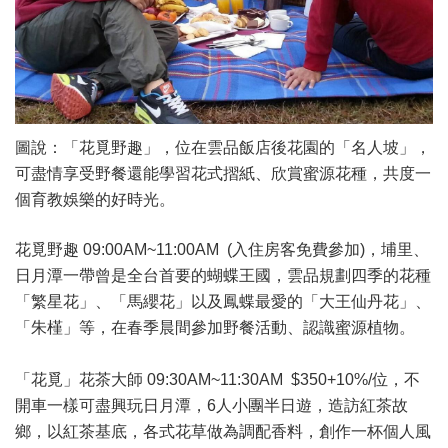
圖說：「花覓野趣」，位在雲品飯店後花園的「名人坡」，
可盡情享受野餐還能學習花式摺紙、欣賞蜜源花種，共度一
個育教娛樂的好時光。
花覓野趣 09:00AM~11:00AM (入住房客免費參加)，埔里、
日月潭一帶曾是全台首要的蝴蝶王國，雲品規劃四季的花種
「繁星花」、「馬纓花」以及鳳蝶最愛的「大王仙丹花」、
「朱槿」等，在春季晨間參加野餐活動、認識蜜源植物。
「花覓」花茶大師 09:30AM~11:30AM $350+10%/位，不
開車一樣可盡興玩日月潭，6人小團半日遊，造訪紅茶故
鄉，以紅茶基底，各式花草做為調配香料，創作一杯個人風