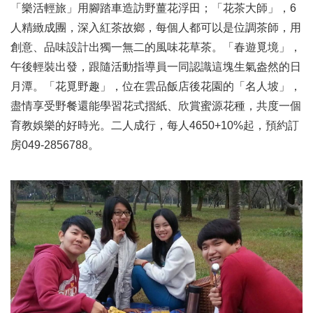
「樂活輕旅」用腳踏車造訪野薑花浮田；「花茶大師」，6
人精緻成團，深入紅茶故鄉，每個人都可以是位調茶師，用
創意、品味設計出獨一無二的風味花草茶。「春遊覓境」，
午後輕裝出發，跟隨活動指導員一同認識這塊生氣盎然的日
月潭。「花覓野趣」，位在雲品飯店後花園的「名人坡」，
盡情享受野餐還能學習花式摺紙、欣賞蜜源花種，共度一個
育教娛樂的好時光。二人成行，每人4650+10%起，預約訂
房049-2856788。