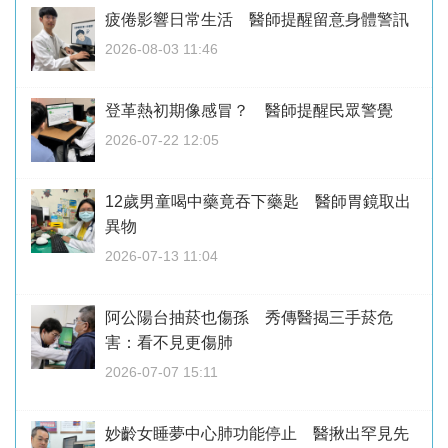
疲倦影響日常生活 醫師提醒留意身體警訊
2026-08-03 11:46
登革熱初期像感冒？ 醫師提醒民眾警覺
2026-07-22 12:05
12歲男童喝中藥竟吞下藥匙 醫師胃鏡取出
異物
2026-07-13 11:04
阿公陽台抽菸也傷孫 秀傳醫揭三手菸危
害：看不見更傷肺
2026-07-07 15:11
妙齡女睡夢中心肺功能停止 醫揪出罕見先