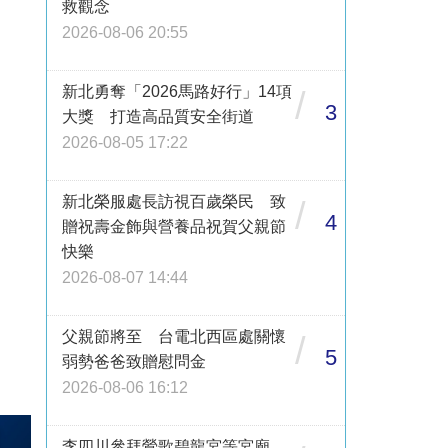
救觀念
2026-08-06 20:55
新北勇奪「2026馬路好行」14項
/
3
大獎 打造高品質安全街道
2026-08-05 17:22
新北榮服處長訪視百歲榮民 致
/
4
贈祝壽金飾與營養品祝賀父親節
快樂
2026-08-07 14:44
父親節將至 台電北西區處關懷
/
5
弱勢爸爸致贈慰問金
2026-08-06 16:12
李四川參拜鶯歌碧龍宮等宮廟