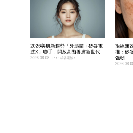
2026美肌新趨勢「外泌體＋矽谷電
拒絕無
波X」聯手，開啟高階養膚新世代
推：矽谷
強韌
2026-08-08
PR・矽谷電波X
2026-08-0