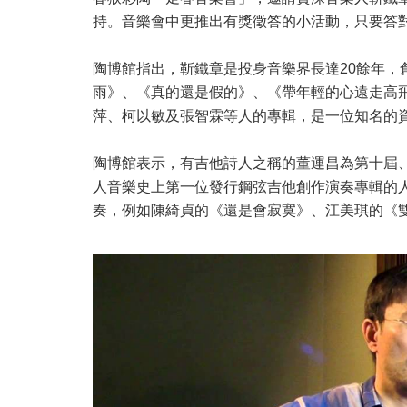
持。音樂會中更推出有獎徵答的小活動，只要答
陶博館指出，靳鐵章是投身音樂界長達20餘年，
雨》、《真的還是假的》、《帶年輕的心遠走高飛
萍、柯以敏及張智霖等人的專輯，是一位知名的
陶博館表示，有吉他詩人之稱的董運昌為第十屆
人音樂史上第一位發行鋼弦吉他創作演奏專輯的
奏，例如陳綺貞的《還是會寂寞》、江美琪的《