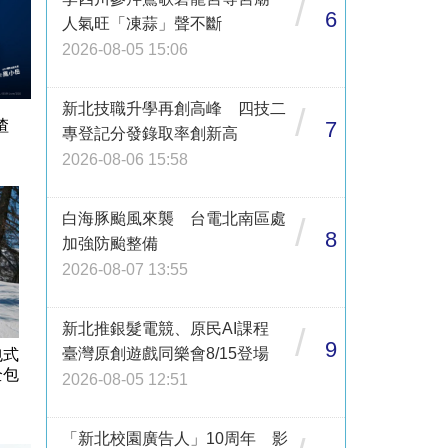
/
6
人氣旺「凍蒜」聲不斷
2026-08-05 15:06
新北技職升學再創高峰 四技二
/
7
渣
專登記分發錄取率創新高
2026-08-06 15:58
白海豚颱風來襲 台電北南區處
/
8
加強防颱整備
2026-08-07 13:55
新北推銀髮電競、原民AI課程
/
9
臺灣原創遊戲同樂會8/15登場
包式
全包
2026-08-05 12:51
「新北校園廣告人」10周年 影