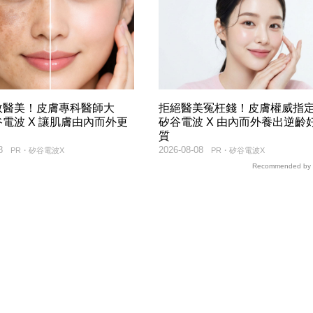
效醫美！皮膚專科醫師大
拒絕醫美冤枉錢！皮膚權威指
電波 X 讓肌膚由內而外更
矽谷電波 X 由內而外養出逆齡
質
8
2026-08-08
PR・矽谷電波X
PR・矽谷電波X
Recommended by