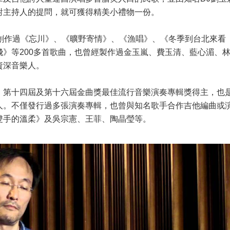
對主持人的提問，就可獲得精美小禮物一份。
創作過《忘川》、《曠野寄情》、《漁唱》、《冬季到台北來看
》等200多首歌曲，也曾經製作過金玉嵐、費玉清、藍心湄、
資深音樂人。
、第十四屆及第十六屆金曲獎最佳流行音樂演奏專輯獎得主，也
人。不僅發行過多張演奏專輯，也曾與知名歌手合作吉他編曲或
雙手的溫柔》及吳宗憲、王菲、陶晶瑩等。