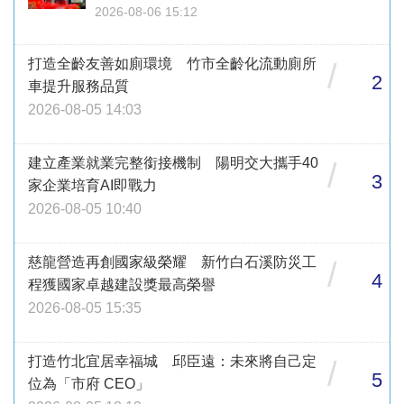
2026-08-06 15:12
打造全齡友善如廁環境 竹市全齡化流動廁所
/
2
車提升服務品質
2026-08-05 14:03
建立產業就業完整銜接機制 陽明交大攜手40
/
3
家企業培育AI即戰力
2026-08-05 10:40
慈龍營造再創國家級榮耀 新竹白石溪防災工
/
4
程獲國家卓越建設獎最高榮譽
2026-08-05 15:35
打造竹北宜居幸福城 邱臣遠：未來將自己定
/
5
位為「市府 CEO」