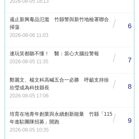
2026-08-05 18:13
遏止新興毒品氾濫 竹縣警與新竹地檢署聯合
/
6
掃蕩
2026-08-06 11:03
連玩笑都聽不懂！ 醫：當心大腦拉警報
/
7
2026-08-05 11:35
鄭麗文、楊文科高喊五合一必勝 呼籲支持徐
/
8
欣瑩成為科技縣長
2026-08-05 17:06
培育在地青年創業與永續創新能量 竹縣「115
/
9
年進駐團隊招募」開跑
2026-08-05 10:35