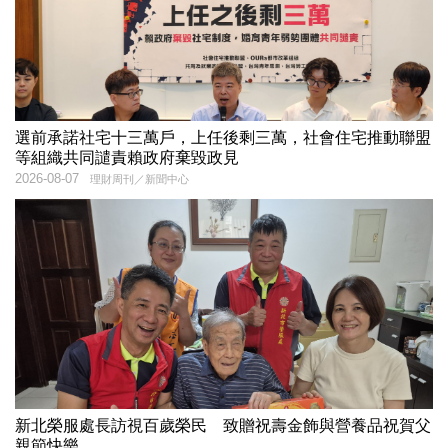
選前承諾社宅十三萬戶，上任後剩三萬，社會住宅推動聯盟
等組織共同譴責賴政府棄毀政見
2026-08-07
理財周刊／新聞中心
新北榮服處長訪視百歲榮民 致贈祝壽金飾與營養品祝賀父
親節快樂