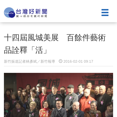
十四屆風城美展 百餘件藝術
品詮釋「活」
新竹振道記者林彥斌／新竹報導
2016-02-01 09:17