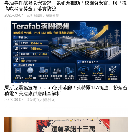
毒油事件敲響食安警鐘 張碩芳推動「校園食安官」與「提
高吹哨者獎金」落實防線
2026-08-07
記者黃駿騏／桃園報導
馬斯克震撼宣布Terafab德州落腳！英特爾14A挺進、挖角台
積電？美建廠供應鏈全解析
2026-08-07
理財周刊／新聞中心