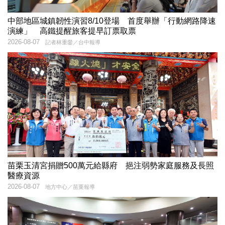
中部地區城鎮韌性演習8/10登場 首度舉辦「行動網路降速
演練」 高鐵提醒旅客提早訂票取票
2026-08-07
記者林重鎣／台中報導
苗栗玉清宮捐贈500萬元給縣府 挹注弱勢家庭服務及長照
醫療資源
2026-08-07
地方中心／苗栗報導