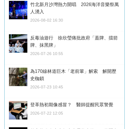
竹北新月沙灣熱力開唱 2026海洋音樂祭萬
人湧入
2026-08-02 16:30
反毒油遊行 徐欣瑩痛批政府「蓋牌、擋箭
牌、抹黑牌」
2026-07-26 10:55
為170線林道巨木「老前輩」解索 解開歷
史枷鎖
2026-07-23 10:45
登革熱初期像感冒？ 醫師提醒民眾警覺
2026-07-22 12:05