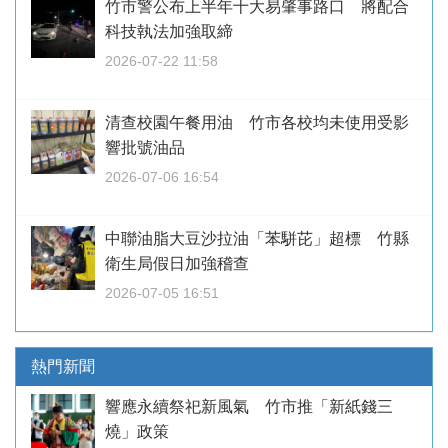
竹市警公布上半年十大易肇事路口 將配合
科技執法加強取締
2026-07-22 11:58
清查校園午餐用油 竹市各校均未使用受影
響批號油品
2026-07-06 16:54
中聯油脂大豆沙拉油「苯駢芘」超標 竹縣
衛生局假日加強稽查
2026-07-05 16:51
熱門新聞
響應永續祭祀新風氣 竹市推「新紙錢三
燒」政策