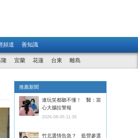
經頻道
善知識
基隆
宜蘭
花蓮
台東
離島
推薦新聞
連玩笑都聽不懂！ 醫：當
心大腦拉警報
2026-08-05 11:35
竹北選情告急？ 藍營參選