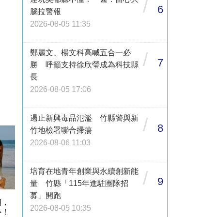
/
6
腦拉警報
2026-08-05 11:35
鄭麗文、楊文科高喊五合一必
/
7
勝 呼籲支持徐欣瑩成為科技縣
長
2026-08-05 17:06
遏止新興毒品氾濫 竹縣警與新
/
8
竹地檢署聯合掃蕩
2026-08-06 11:03
培育在地青年創業與永續創新能
/
9
量 竹縣「115年進駐團隊招
募」開跑
期，
2026-08-05 10:35
心！