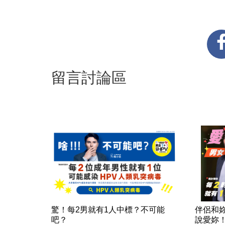
留言討論區
驚！每2男就有1人中標？不可能
伴侶和
吧？
說愛妳