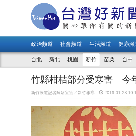
政治頻道
社會頻道
生活頻道
健康頻
台北
新北
桃園
新竹
苗栗
台中
竹縣柑桔部分受寒害 今
新竹振道記者陳駱宜宏／新竹報導
2016-01-28 10: