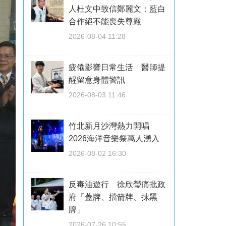
人杜文中致信鄭麗文：藍白
合作絕不能喪失尊嚴
2026-08-04 11:28
疲倦影響日常生活 醫師提
醒留意身體警訊
2026-08-03 11:46
竹北新月沙灣熱力開唱
2026海洋音樂祭萬人湧入
2026-08-02 16:30
反毒油遊行 徐欣瑩痛批政
府「蓋牌、擋箭牌、抹黑
牌」
2026-07-26 10:55