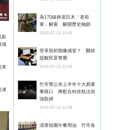
為170線林道巨木「老前
輩」解索 解開歷史枷鎖
2026-07-23 10:45
流影
廣場
登革熱初期像感冒？ 醫師
提醒民眾警覺
2026-07-22 12:05
前來
竹市警公布上半年十大易肇
前凍
事路口 將配合科技執法加
強取締
2026-07-22 11:58
清查校園午餐用油 竹市各