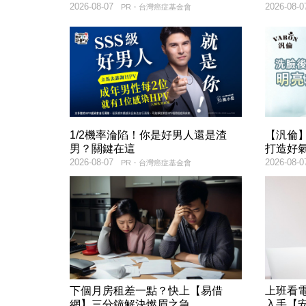
2026-08-07
2026-08-0
PR・台灣癌症基金會
1/2機率淪陷！你是好男人還是渣
【汎倫】
男？關鍵在這
打造好
2026-08-07
2026-08-0
PR・台灣癌症基金會
下個月房租差一點？快上【易借
上班看電
網】三分鐘解決燃眉之急
入手【