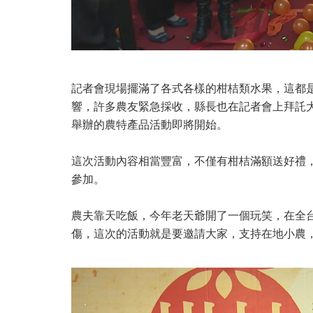
記者會現場擺滿了各式各樣的柑桔類水果，這都
響，許多農友緊急採收，縣長也在記者會上拜託
舉辦的農特產品活動即將開始。
這次活動內容相當豐富，不僅有柑桔滿額送好禮
參加。
農夫靠天吃飯，今年老天爺開了一個玩笑，在全
傷，這次的活動就是要邀請大家，支持在地小農