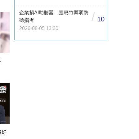
企業捐AI助聽器 嘉惠竹縣弱勢
/
10
聽損者
2026-08-05 13:30
保
最好