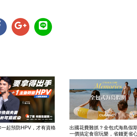
妳一起預防HPV，才有資格
出國花費難抓？全包式海島假
！
一價搞定食宿玩樂，省錢更省