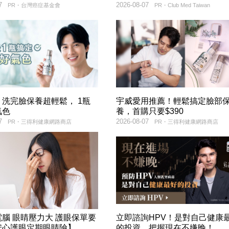
7
2026-08-07
PR・台灣癌症基金會
PR・Club Med Taiwan
洗完臉保養超輕鬆， 1瓶
宇威愛用推薦！輕鬆搞定臉部
氣色
養，首購只要$390
7
2026-08-07
PR・三得利健康網路商店
PR・三得利健康網路商店
腦 眼睛壓力大 護眼保單要
立即諮詢HPV！是對自己健康
安心護眼定期眼睛險】
的投資，把握現在不嫌晚！