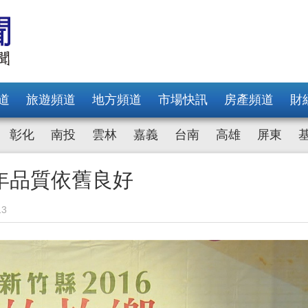
道
旅遊頻道
地方頻道
市場快訊
房產頻道
財
彰化
南投
雲林
嘉義
台南
高雄
屏東
年品質依舊良好
13