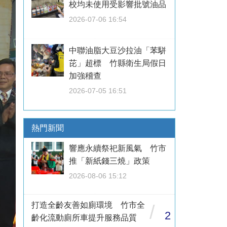
校均未使用受影響批號油品
2026-07-06 16:54
中聯油脂大豆沙拉油「苯駢
芘」超標 竹縣衛生局假日
加強稽查
2026-07-05 16:51
熱門新聞
響應永續祭祀新風氣 竹市
推「新紙錢三燒」政策
2026-08-06 15:12
打造全齡友善如廁環境 竹市全
/
2
齡化流動廁所車提升服務品質