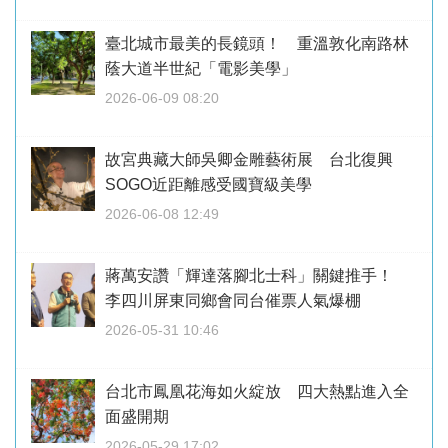
臺北城市最美的長鏡頭！ 重溫敦化南路林
蔭大道半世紀「電影美學」
2026-06-09 08:20
故宮典藏大師吳卿金雕藝術展 台北復興
SOGO近距離感受國寶級美學
2026-06-08 12:49
蔣萬安讚「輝達落腳北士科」關鍵推手！
李四川屏東同鄉會同台催票人氣爆棚
2026-05-31 10:46
台北市鳳凰花海如火綻放 四大熱點進入全
面盛開期
2026-05-29 17:02