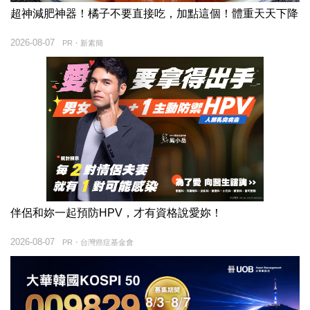
超神減肥神器！橘子不要直接吃，加點這個！體重天天下降
2026-08-07
PR・新素簡
伴侶和妳一起預防HPV，才有資格說愛妳！
2026-08-07
PR・台灣癌症基金會