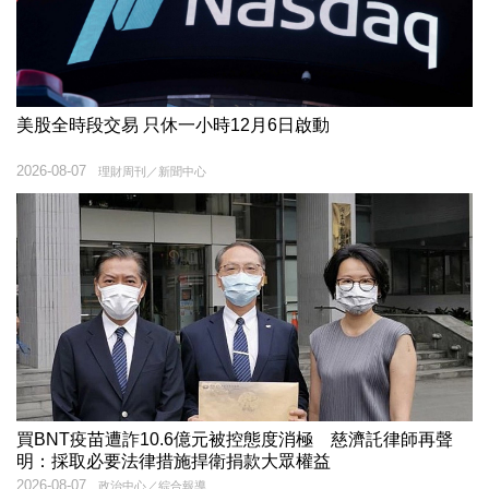
美股全時段交易 只休一小時12月6日啟動
2026-08-07
理財周刊／新聞中心
買BNT疫苗遭詐10.6億元被控態度消極 慈濟託律師再聲
明：採取必要法律措施捍衛捐款大眾權益
2026-08-07
政治中心／綜合報導