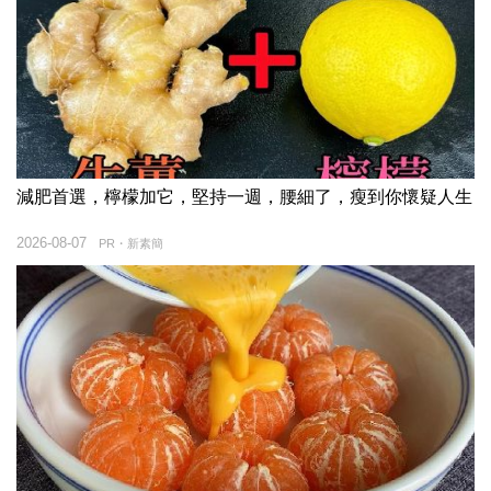
減肥首選，檸檬加它，堅持一週，腰細了，瘦到你懷疑人生
2026-08-07
PR・新素簡