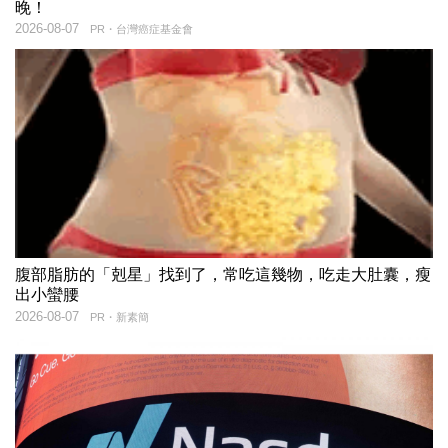
晚！
2026-08-07
PR・台灣癌症基金會
腹部脂肪的「剋星」找到了，常吃這幾物，吃走大肚囊，瘦
出小蠻腰
2026-08-07
PR・新素簡