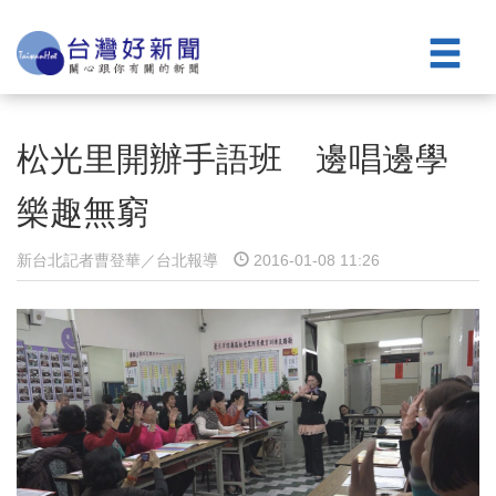
松光里開辦手語班 邊唱邊學
樂趣無窮
新台北記者曹登華／台北報導
2016-01-08 11:26