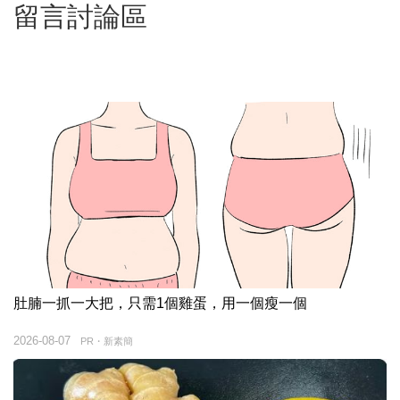
留言討論區
肚腩一抓一大把，只需1個雞蛋，用一個瘦一個
2026-08-07
PR・新素簡