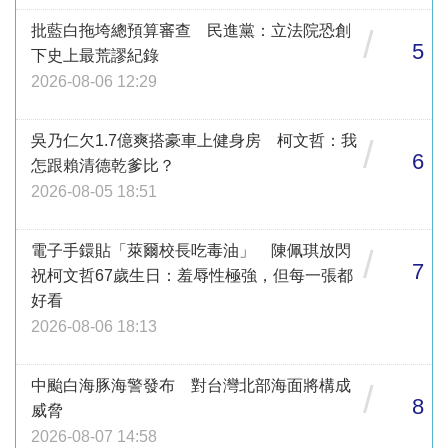
批藍白拖垮總預算審查 民進黨：立法院恐創
/
5
下史上最荒謬紀錄
2026-08-06 12:29
吳乃仁欠1.7億爽搭豪車上健身房 柯文哲：我
/
6
怎跟賴清德乾爹比？
2026-08-05 18:51
電子手鐶貼「萊爾校長吃毒油」 陳佩琪放閃
/
7
祝柯文哲67歲生日：羞辱性極強，但每一張都
好看
2026-08-06 18:13
中颱白海豚海警發布 對台灣北部海面將構成
/
8
威脅
2026-08-07 14:58