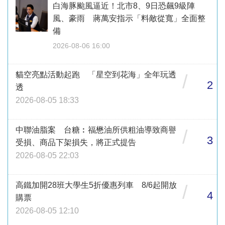
白海豚颱風逼近！北市8、9日恐飆9級陣
風、豪雨 蔣萬安指示「料敵從寬」全面整
備
2026-08-06 16:00
貓空亮點活動起跑 「星空到花海」全年玩透
/
2
透
2026-08-05 18:33
中聯油脂案 台糖︰福懋油所供粗油導致商譽
/
3
受損、商品下架損失，將正式提告
2026-08-05 22:03
高鐵加開28班大學生5折優惠列車 8/6起開放
/
4
購票
2026-08-05 12:10