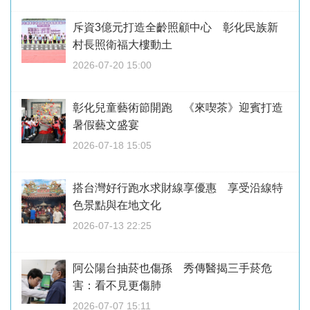
斥資3億元打造全齡照顧中心 彰化民族新
村長照衛福大樓動土
2026-07-20 15:00
彰化兒童藝術節開跑 《來喫茶》迎賓打造
暑假藝文盛宴
2026-07-18 15:05
搭台灣好行跑水求財線享優惠 享受沿線特
色景點與在地文化
2026-07-13 22:25
阿公陽台抽菸也傷孫 秀傳醫揭三手菸危
害：看不見更傷肺
2026-07-07 15:11