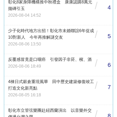
彰化8家身障機構推中秋禮盒 康康認購8萬元
/
4
拋磚引玉
2026-08-04 14:52
少子化時代地方出招！彰化市未婚聯誼6年促成
/
5
10對新人 今年再推解謎交友
2026-08-06 13:50
反覆感冒竟是口咽癌 引發因子非菸、檳、酒
/
6
2026-08-06 18:49
4棟日式穀倉重現風華 田中歷史建築修復竣工
/
7
打造文化新亮點
2026-08-05 16:18
彰化市立管弦樂團赴紐西蘭演出 以音樂外交
/
8
傳遞台灣之聲