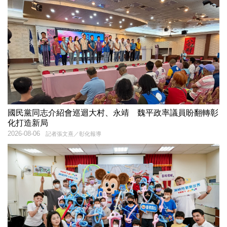
國民黨同志介紹會巡迴大村、永靖 魏平政率議員盼翻轉彰
化打造新局
2026-08-06
記者張文熹／彰化報導