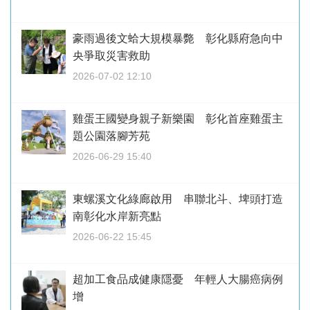
豪雨過後文蛤大規模暴斃 彰化縣府急向中
央爭取災害救助
2026-07-02 12:10
雞蛋王國變身親子新樂園 彰化首座雞蛋主
題公園落腳芳苑
2026-06-29 15:40
東螺溪文化綠廊啟用 串聯北斗、埤頭打造
南彰化水岸新亮點
2026-06-22 15:45
超加工食品成健康隱憂 年輕人大腸癌病例
增