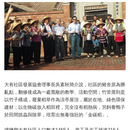
大有社區發展協會理事長吳素秋簡介說，社區的豬舍原為髒
亂點，翻修後成為一處寬敞的教學、活動空間；竹管厝則是
以竹子構成，廢棄稻草作為涼亭屋頂，屬於在地、綠色環保
建材；以生物碳放入稻田裡，完全沒有稻熱病，另飼養鴨子
於田間抓蟲與除草，培育出無毒強壯的「金碳稻」。
埔鹽鄉大有社區人口數才1465人，義工及志工就達216人，