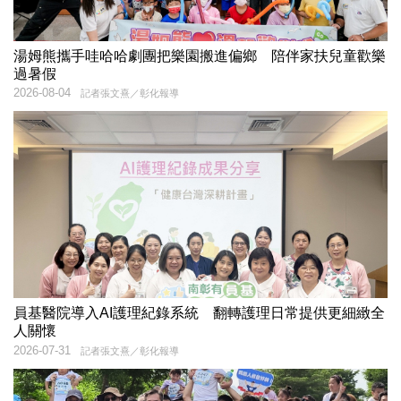
湯姆熊攜手哇哈哈劇團把樂園搬進偏鄉 陪伴家扶兒童歡樂
過暑假
2026-08-04
記者張文熹／彰化報導
員基醫院導入AI護理紀錄系統 翻轉護理日常提供更細緻全
人關懷
2026-07-31
記者張文熹／彰化報導