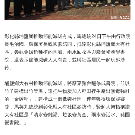
彰化縣埔鹽鄉推動節能減碳有成，馬總統24日下午由行政院
長毛治國、環保署長魏國彥陪同，抵達彰化縣埔鹽鄉大有社
區，參觀金碳稻種植的區域、雨水回收區與廢棄豬圈變書
院，還表示節能減碳人人有責，並與社區居民一起玩起沙
鈴。
埔鹽鄉大有村推動節能減碳，將廢棄豬舍翻修成書院，並以
竹子建構出竹管厝，還把生物炭加入稻田裡生產出無毒強壯
的「金碳稻」，建構成一個低碳社區，連年獲得環保競賽
獎，馬英九總統到彰化縣大有社區參訪時，豎起大拇指稱讚
大有社區是「清水變雞湯、垃圾變黃金、雨水變活水、豬圈
變書院。」