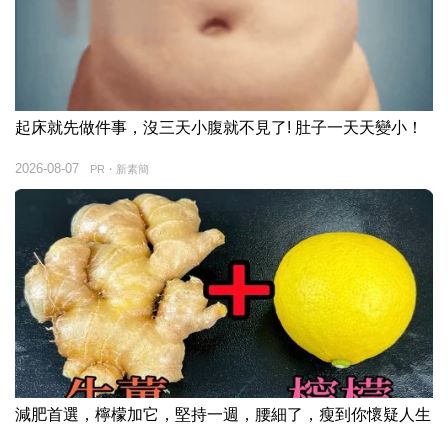
起床就先做件事，沒三天小腹就不見了! 肚子一天天變小！
2026-08-07
PR・新素簡
減肥首選，檸檬加它，堅持一週，腰細了，瘦到你懷疑人生