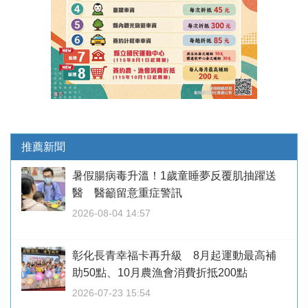
推薦新聞
暑假腸病毒升溫！1歲童睡夢反覆肌抽躍送
醫 醫籲留意重症警訊
2026-08-04 14:57
彰化長青幸福卡再升級 8月起運動最高補
助50點、10月農漁會消費折抵200點
2026-07-23 15:54