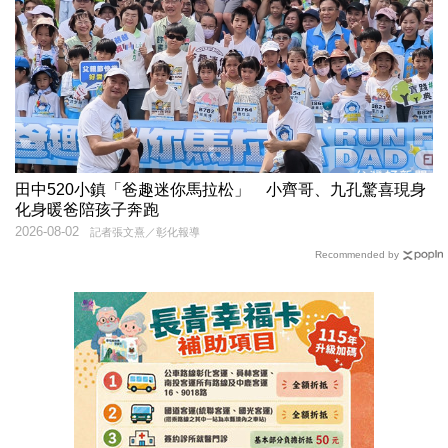
田中520小鎮「爸趣迷你馬拉松」 小齊哥、九孔驚喜現身
化身暖爸陪孩子奔跑
2026-08-02
記者張文熹／彰化報導
Recommended by