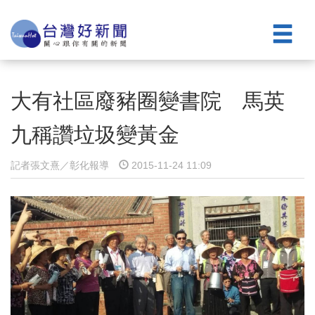
大有社區廢豬圈變書院 馬英
九稱讚垃圾變黃金
記者張文熹／彰化報導
2015-11-24 11:09