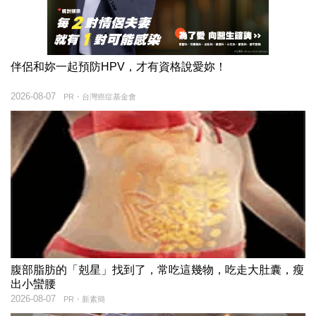
伴侶和妳一起預防HPV，才有資格說愛妳！
2026-08-07
PR・台灣癌症基金會
腹部脂肪的「剋星」找到了，常吃這幾物，吃走大肚囊，瘦
出小蠻腰
2026-08-07
PR・新素簡