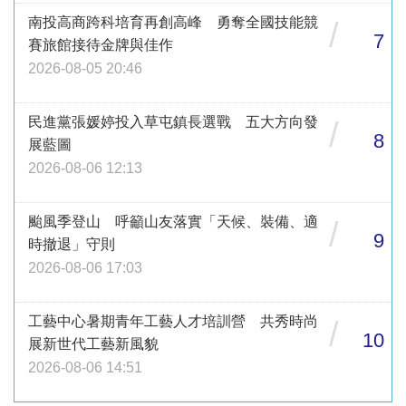
南投高商跨科培育再創高峰 勇奪全國技能競
/
7
賽旅館接待金牌與佳作
2026-08-05 20:46
民進黨張媛婷投入草屯鎮長選戰 五大方向發
/
8
展藍圖
2026-08-06 12:13
颱風季登山 呼籲山友落實「天候、裝備、適
/
9
時撤退」守則
2026-08-06 17:03
工藝中心暑期青年工藝人才培訓營 共秀時尚
/
10
展新世代工藝新風貌
2026-08-06 14:51