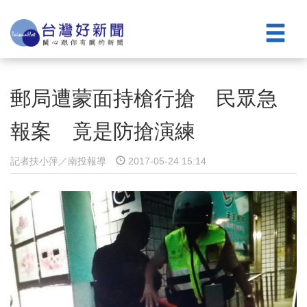
郵局遭蒙面持槍行搶 民眾急
報案 竟是防搶演練
記者扶小萍／南投報導
2017-05-24 15:14