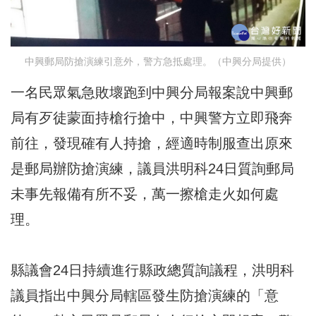
中興郵局防搶演練引意外，警方急抵處理。（中興分局提供）
一名民眾氣急敗壞跑到中興分局報案說中興郵
局有歹徒蒙面持槍行搶中，中興警方立即飛奔
前往，發現確有人持搶，經適時制服查出原來
是郵局辦防搶演練，議員洪明科24日質詢郵局
未事先報備有所不妥，萬一擦槍走火如何處
理。
縣議會24日持續進行縣政總質詢議程，洪明科
議員指出中興分局轄區發生防搶演練的「意