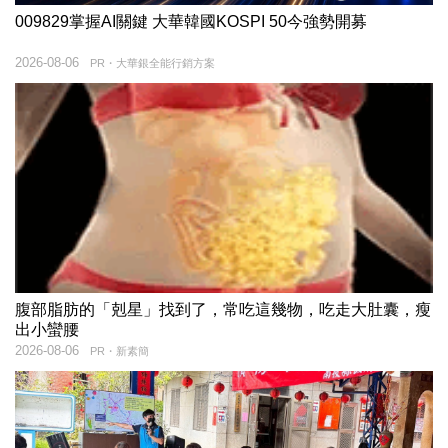
009829掌握AI關鍵 大華韓國KOSPI 50今強勢開募
2026-08-06
PR・大華銀全能行銷方案
腹部脂肪的「剋星」找到了，常吃這幾物，吃走大肚囊，瘦
出小蠻腰
2026-08-06
PR・新素簡