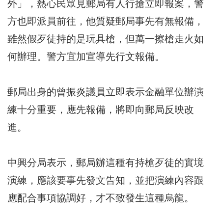
外」，熱心民眾見郵局有人行搶立即報案，警
方也即派員前往，他質疑郵局事先有無報備，
雖然假歹徒持的是玩具槍，但萬一擦槍走火如
何辦理。警方宜加宣導先行文報備。
郵局出身的曾振炎議員立即表示金融單位辦演
練十分重要，應先報備，將即向郵局反映改
進。
中興分局表示，郵局辦這種有持槍歹徒的實境
演練，應該要事先發文告知，並把演練內容跟
應配合事項協調好，才不致發生這種烏龍。