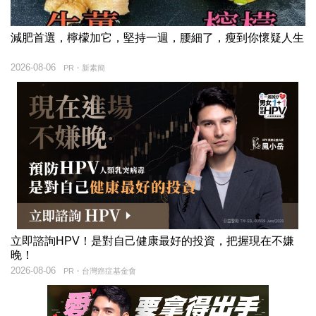
減肥首選，檸檬加它，堅持一週，腰細了，瘦到你懷疑人生
2026-08-06
PR・新素簡
立即諮詢HPV！是對自己健康最好的投資，把握現在不嫌
晚！
2026-08-06
PR・台灣癌症基金會