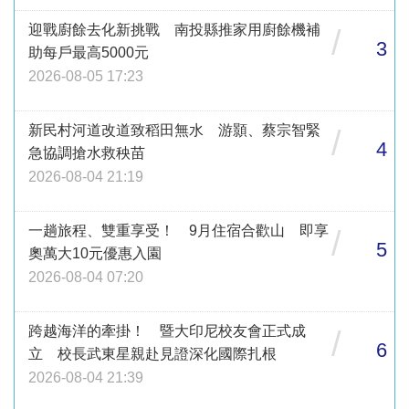
迎戰廚餘去化新挑戰 南投縣推家用廚餘機補
/
3
助每戶最高5000元
2026-08-05 17:23
新民村河道改道致稻田無水 游顥、蔡宗智緊
/
4
急協調搶水救秧苗
2026-08-04 21:19
一趟旅程、雙重享受！ 9月住宿合歡山 即享
/
5
奧萬大10元優惠入園
2026-08-04 07:20
跨越海洋的牽掛！ 暨大印尼校友會正式成
/
6
立 校長武東星親赴見證深化國際扎根
2026-08-04 21:39