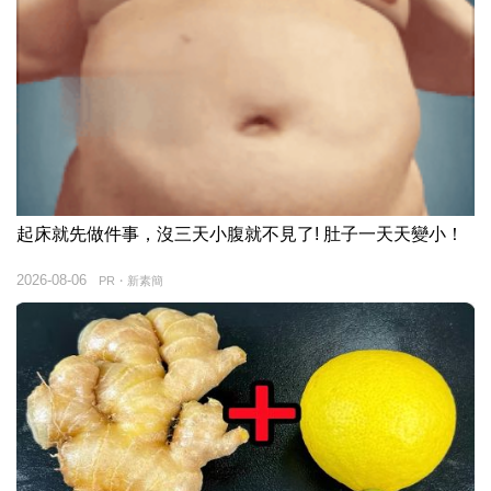
起床就先做件事，沒三天小腹就不見了! 肚子一天天變小！
2026-08-06
PR・新素簡