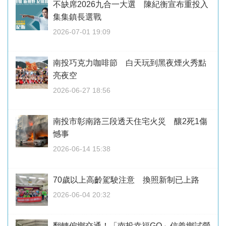
不缺席2026九合一大選 陳紀衡宣布重投入
集集鎮長選戰
2026-07-01 19:09
南投巧克力咖啡節 白天玩到黑夜煙火秀點
亮夜空
2026-06-27 18:56
南投市彰南路三段透天住宅火災 釀2死1傷
憾事
2026-06-14 15:38
70歲以上高齡駕駛注意 換照新制已上路
2026-06-04 20:32
翻轉偏鄉交通！「南投幸福GO」信義鄉試營