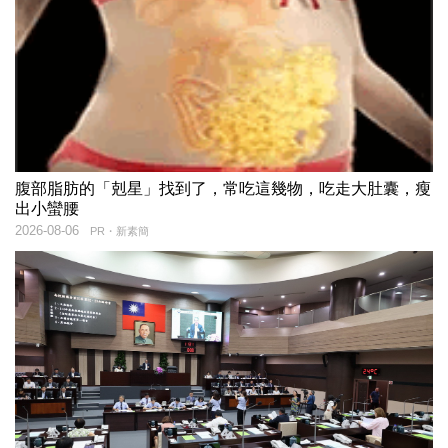
腹部脂肪的「剋星」找到了，常吃這幾物，吃走大肚囊，瘦
出小蠻腰
2026-08-06
PR・新素簡