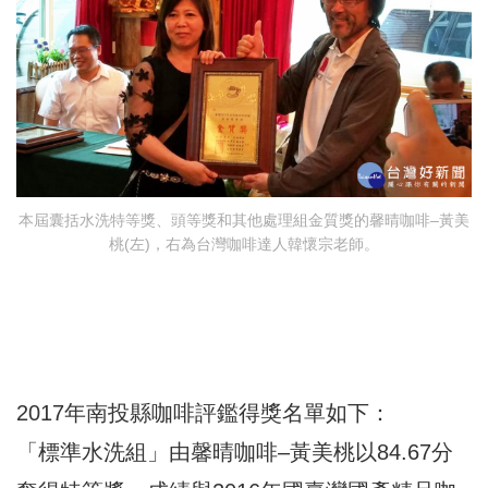
本屆囊括水洗特等獎、頭等獎和其他處理組金質獎的馨晴咖啡–黃美
桃(左)，右為台灣咖啡達人韓懷宗老師。
2017年南投縣咖啡評鑑得獎名單如下：
「標準水洗組」由馨晴咖啡–黃美桃以84.67分