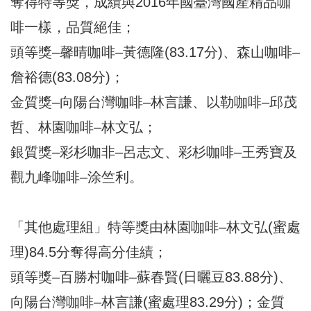
奪得特等獎，成績與2016年國臺灣國產精品咖
啡一樣，品質絕佳；
頭等獎–馨晴咖啡–黃德隆(83.17分)、森山咖啡–
詹裕德(83.08分)；
金質獎–向陽台灣咖啡–林言謙、以勒咖啡–邱茂
哲、林園咖啡–林文弘；
銀質獎–彩杉咖非–呂志文、彩杉咖啡–王秀寶及
觀九峰咖啡–涂竺利。
「其他處理組」特等獎由林園咖啡–林文弘(蜜處
理)84.5分奪得高分佳績；
頭等獎–百勝村咖啡–蘇春賢(日曬豆83.88分)、
向陽台灣咖啡–林言謙(蜜處理83.29分)；金質