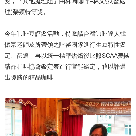
獎，「其他處理組」由林園咖啡–林文弘(蜜處
理)榮獲特等獎。
今年咖啡豆評鑑活動，特邀請台灣咖啡達人韓
懷宗老師及所帶領之評審團隊進行生豆特性鑑
定、篩選，再以統一標準烘焙後比照SCAA美國
請品咖啡協會鑑定表進行官能鑑定，藉以評選
出優勝的精品咖啡。