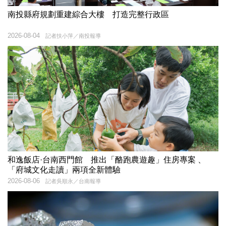
南投縣府規劃重建綜合大樓 打造完整行政區
2026-08-04
記者扶小萍／南投報導
和逸飯店·台南西門館 推出「酪跑農遊趣」住房專案 、
「府城文化走讀」兩項全新體驗
2026-08-06
記者吳順永／台南報導