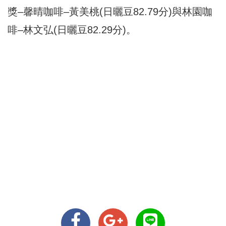
獎–馨晴咖啡–黃美桃(日曬豆82.79分)與林園咖
啡–林文弘(日曬豆82.29分)。