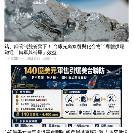
鍺、銦管制雙管齊下！ 台廠光纖線纜與化合物半導體供應
鏈迎「轉單與補庫」效益
2026-08-05
理財周刊／新聞中心
140億美元軍售引爆美台聯防 麥考爾拋重磅訊號！防空飛彈