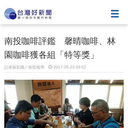
南投咖啡評鑑 馨晴咖啡、林
園咖啡獲各組「特等獎」
記者蘇彩娥／南投報導
2017-05-23 09:52