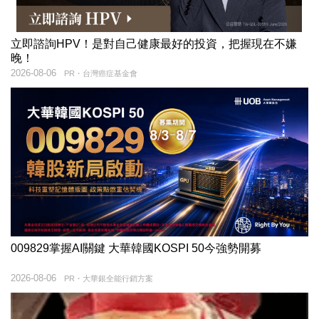
立即諮詢HPV！是對自己健康最好的投資，把握現在不嫌
晚！
2026-08-06
PR・台灣癌症基金會
009829掌握AI關鍵 大華韓國KOSPI 50今強勢開募
2026-08-06
PR・大華銀全能行銷方案