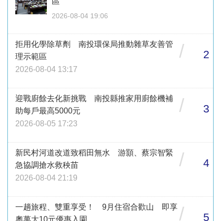
區
2026-08-04 19:06
拒用化學除草劑 南投環保局推動雜草友善管
/
2
理示範區
2026-08-04 13:17
迎戰廚餘去化新挑戰 南投縣推家用廚餘機補
/
3
助每戶最高5000元
2026-08-05 17:23
新民村河道改道致稻田無水 游顥、蔡宗智緊
/
4
急協調搶水救秧苗
2026-08-04 21:19
一趟旅程、雙重享受！ 9月住宿合歡山 即享
/
5
奧萬大10元優惠入園