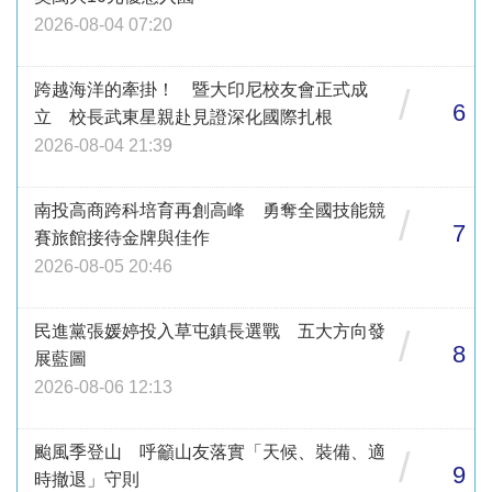
2026-08-04 07:20
跨越海洋的牽掛！ 暨大印尼校友會正式成
/
6
立 校長武東星親赴見證深化國際扎根
2026-08-04 21:39
南投高商跨科培育再創高峰 勇奪全國技能競
/
7
賽旅館接待金牌與佳作
2026-08-05 20:46
民進黨張媛婷投入草屯鎮長選戰 五大方向發
/
8
展藍圖
2026-08-06 12:13
颱風季登山 呼籲山友落實「天候、裝備、適
/
9
時撤退」守則