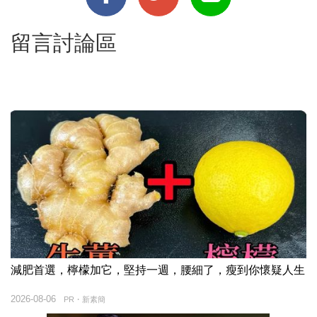
留言討論區
減肥首選，檸檬加它，堅持一週，腰細了，瘦到你懷疑人生
2026-08-06
PR・新素簡