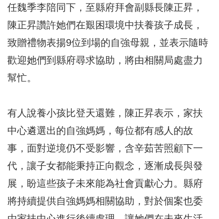
任魏季李陪同下，至縣府拜會副縣長陳正昇，
陳正昇讚許她們在艱困環境中扶養孩子成長，
致贈禮物表揚9位到場的自強母親，並表示隨時
歡迎她們到縣府尋求協助，將由相關局處盡力
幫忙。
有人說養小孩比登天還難，陳正昇表示，家扶
中心遴選出的自強媽媽，每位都有感人的故
事，面對逆境仍不受影響，含辛茹苦照顧下一
代，讓子女都能秉持正向觀念，逐漸成長與發
展，盼這些孩子未來能為社會貢獻心力。縣府
將持續提供自強媽媽相關協助，對於個案也委
由家扶中心進行後續處理，讓她們在未來生活