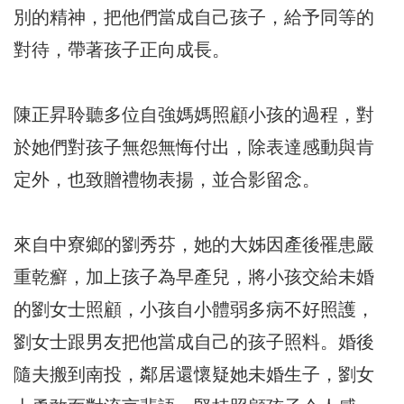
別的精神，把他們當成自己孩子，給予同等的
對待，帶著孩子正向成長。
陳正昇聆聽多位自強媽媽照顧小孩的過程，對
於她們對孩子無怨無悔付出，除表達感動與肯
定外，也致贈禮物表揚，並合影留念。
來自中寮鄉的劉秀芬，她的大姊因產後罹患嚴
重乾癬，加上孩子為早產兒，將小孩交給未婚
的劉女士照顧，小孩自小體弱多病不好照護，
劉女士跟男友把他當成自己的孩子照料。婚後
隨夫搬到南投，鄰居還懷疑她未婚生子，劉女