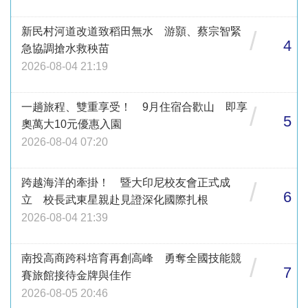
新民村河道改道致稻田無水 游顥、蔡宗智緊
/
4
急協調搶水救秧苗
2026-08-04 21:19
一趟旅程、雙重享受！ 9月住宿合歡山 即享
/
5
奧萬大10元優惠入園
2026-08-04 07:20
跨越海洋的牽掛！ 暨大印尼校友會正式成
/
6
立 校長武東星親赴見證深化國際扎根
2026-08-04 21:39
南投高商跨科培育再創高峰 勇奪全國技能競
/
7
賽旅館接待金牌與佳作
2026-08-05 20:46