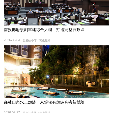
南投縣府規劃重建綜合大樓 打造完整行政區
2026-08-04
記者扶小萍／南投報導
森林山泉水上頌缽 米堤獨有頌缽音療新體驗
2026-07-27
記者扶小萍／南投報導