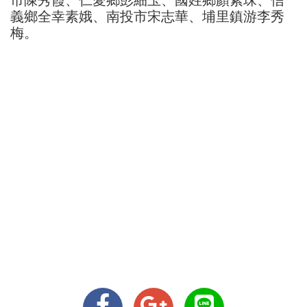
市陳秀霞、仁愛鄉彭細玉、國姓鄉顏素珠、信
義鄉全幸素娥、南投市宋志華、埔里鎮游李秀
梅。