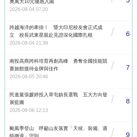
5
奧萬大10元優惠入園
2026-08-04 07:20
跨越海洋的牽掛！ 暨大印尼校友會正式成
/
6
立 校長武東星親赴見證深化國際扎根
2026-08-04 21:39
南投高商跨科培育再創高峰 勇奪全國技能競
/
7
賽旅館接待金牌與佳作
2026-08-05 20:46
民進黨張媛婷投入草屯鎮長選戰 五大方向發
/
8
展藍圖
2026-08-06 12:13
颱風季登山 呼籲山友落實「天候、裝備、適
/
9
時撤退」守則