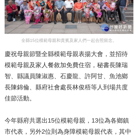
全縣15位模範母親和貴賓及家人們一起合照留念。
慶祝母親節暨全縣模範母親表揚大會，並招待
模範母親及家人餐敘加免費住宿，秘書長陳瑞
智、縣議員陳淑惠、石慶龍、許阿甘、魚池鄉
長陳錦倫、縣府社會處長林俊梧等人到場共度
佳節活動。
今年縣府共選出15位模範母親，13位為各鄉鎮
市代表，另外2位則為身障模範母親代表，其中