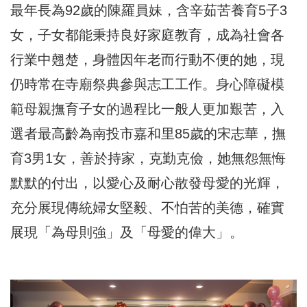
最年長為92歲的陳羅員妹，含辛茹苦養育5子3
女，子女都能秉持良好家庭教育，成為社會各
行業中翹楚，身體因年老而行動不便的她，現
仍時常在寺廟祭典參與志工工作。身心障礙模
範母親撫育子女的過程比一般人更加艱苦，入
選者最高齡為南投市嘉和里85歲的宋志華，撫
育3男1女，善於持家，克勤克儉，她無怨無悔
默默的付出，以愛心及耐心散發母愛的光輝，
充分展現傳統婦女堅毅、不怕苦的美德，確實
展現「為母則強」及「母愛的偉大」。