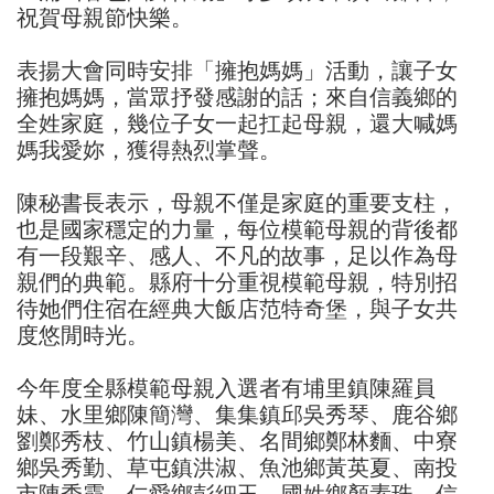
祝賀母親節快樂。
表揚大會同時安排「擁抱媽媽」活動，讓子女
擁抱媽媽，當眾抒發感謝的話；來自信義鄉的
全姓家庭，幾位子女一起扛起母親，還大喊媽
媽我愛妳，獲得熱烈掌聲。
陳秘書長表示，母親不僅是家庭的重要支柱，
也是國家穩定的力量，每位模範母親的背後都
有一段艱辛、感人、不凡的故事，足以作為母
親們的典範。縣府十分重視模範母親，特別招
待她們住宿在經典大飯店范特奇堡，與子女共
度悠閒時光。
今年度全縣模範母親入選者有埔里鎮陳羅員
妹、水里鄉陳簡灣、集集鎮邱吳秀琴、鹿谷鄉
劉鄭秀枝、竹山鎮楊美、名間鄉鄭林麵、中寮
鄉吳秀勤、草屯鎮洪淑、魚池鄉黃英夏、南投