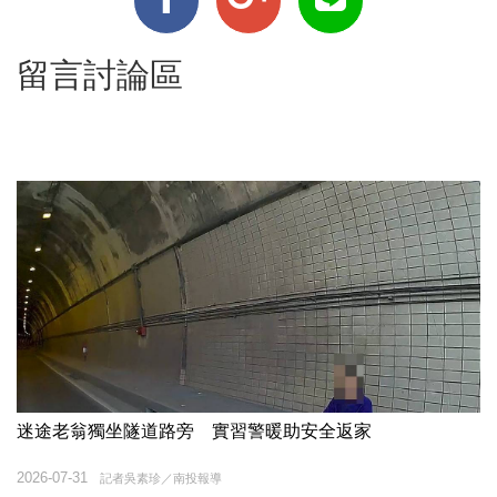
留言討論區
迷途老翁獨坐隧道路旁 實習警暖助安全返家
2026-07-31
記者吳素珍／南投報導