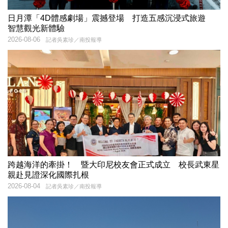
日月潭「4D體感劇場」震撼登場 打造五感沉浸式旅遊
智慧觀光新體驗
2026-08-06
記者吳素珍／南投報導
跨越海洋的牽掛！ 暨大印尼校友會正式成立 校長武東星
親赴見證深化國際扎根
2026-08-04
記者吳素珍／南投報導