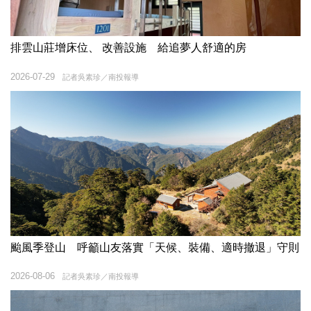
排雲山莊增床位、 改善設施 給追夢人舒適的房
2026-07-29
記者吳素珍／南投報導
颱風季登山 呼籲山友落實「天候、裝備、適時撤退」守則
2026-08-06
記者吳素珍／南投報導