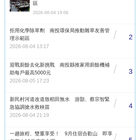
區
2026-08-04 19:06
拒用化學除草劑 南投環保局推動雜草友善管
/
2
理示範區
2026-08-04 13:17
迎戰廚餘去化新挑戰 南投縣推家用廚餘機補
/
3
助每戶最高5000元
2026-08-05 17:23
新民村河道改道致稻田無水 游顥、蔡宗智緊
/
4
急協調搶水救秧苗
2026-08-04 21:19
一趟旅程、雙重享受！ 9月住宿合歡山 即享
/