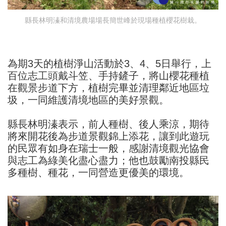
縣長林明溱和清境農場場長簡世峰於現場種植櫻花樹栽。
為期3天的植樹淨山活動於3、4、5日舉行，上
百位志工頭戴斗笠、手持鏟子，將山櫻花種植
在觀景步道下方，植樹完畢並清理鄰近地區垃
圾，一同維護清境地區的美好景觀。
縣長林明溱表示，前人種樹、後人乘涼，期待
將來開花後為步道景觀錦上添花，讓到此遊玩
的民眾有如身在瑞士一般，感謝清境觀光協會
與志工為綠美化盡心盡力；他也鼓勵南投縣民
多種樹、種花，一同營造更優美的環境。