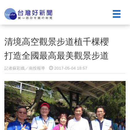
清境高空觀景步道植千棵櫻
打造全國最高最美觀景步道
記者蘇彩娥／南投報導
2017-05-04 18:57