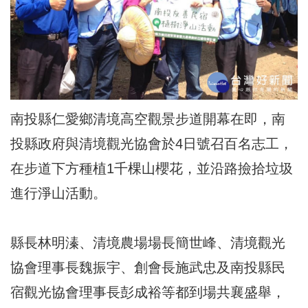
南投縣仁愛鄉清境高空觀景步道開幕在即，南
投縣政府與清境觀光協會於4日號召百名志工，
在步道下方種植1千棵山櫻花，並沿路撿拾垃圾
進行淨山活動。
縣長林明溱、清境農場場長簡世峰、清境觀光
協會理事長魏振宇、創會長施武忠及南投縣民
宿觀光協會理事長彭成裕等都到場共襄盛舉，