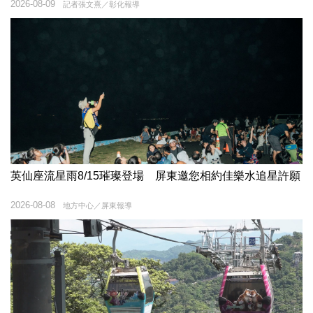
2026-08-09
記者張文熹／彰化報導
英仙座流星雨8/15璀璨登場 屏東邀您相約佳樂水追星許願
2026-08-08
地方中心／屏東報導