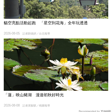
貓空亮點活動起跑 「星空到花海」全年玩透透
2026-08-05
記者劉德妤／台北報導
「蓮」映山豬湖 漫遊初秋好時光
2026-08-08
記者黃駿騏／桃園報導
Recommended by