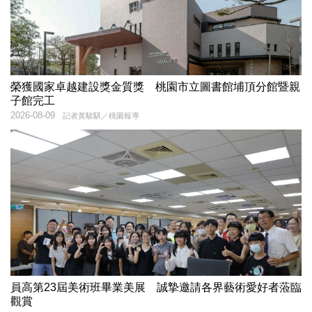
榮獲國家卓越建設獎金質獎 桃園市立圖書館埔頂分館暨親
子館完工
2026-08-09
記者黃駿騏／桃園報導
員高第23屆美術班畢業美展 誠摯邀請各界藝術愛好者蒞臨
觀賞