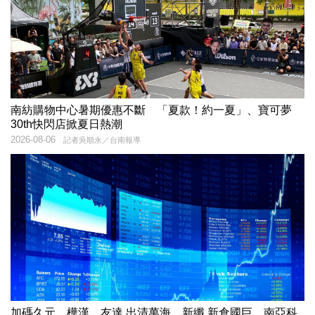
南紡購物中心暑期優惠不斷 「夏款！約一夏」、寶可夢
30th快閃店掀夏日熱潮
2026-08-06
記者吳順永／台南報導
加碼久元、樺漢、友達 出清萬海、新纖 新倉國巨、南亞科