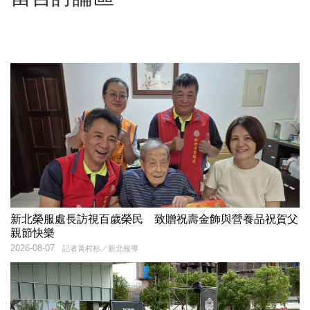
新北榮服處長訪視百歲榮民 致贈祝壽金飾與營養品祝賀父
親節快樂
2026-08-07
記者黃村杉／新北報導