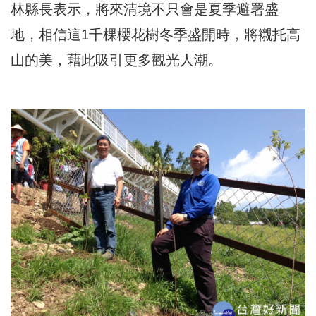
林縣長表示，將來清境不只會是夏季避署盛
地，相信這1千棵櫻花樹冬季盛開時，將襯托高
山的美，藉此吸引更多觀光人潮。