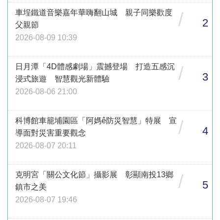
車埕鐵道音樂嘉年華嗨翻山城 親子同樂歡度
/
2
父親節
2026-08-09 10:39
日月潭「4D體感劇場」震撼登場 打造五感沉
/
3
浸式旅遊 智慧觀光新體驗
2026-08-06 21:00
科博館車籠埔園區「阿媽ê防災智慧」特展 宣
/
4
導面對災害重要觀念
2026-08-07 20:11
克明宮「關公文化節」攝影展 彰顯南投13鄉
/
5
鎮市之美
2026-08-07 19:46