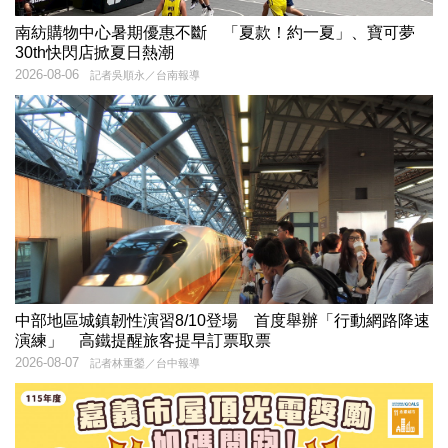
南紡購物中心暑期優惠不斷 「夏款！約一夏」、寶可夢
30th快閃店掀夏日熱潮
2026-08-06
記者吳順永／台南報導
中部地區城鎮韌性演習8/10登場 首度舉辦「行動網路降速
演練」 高鐵提醒旅客提早訂票取票
2026-08-07
記者林重鎣／台中報導