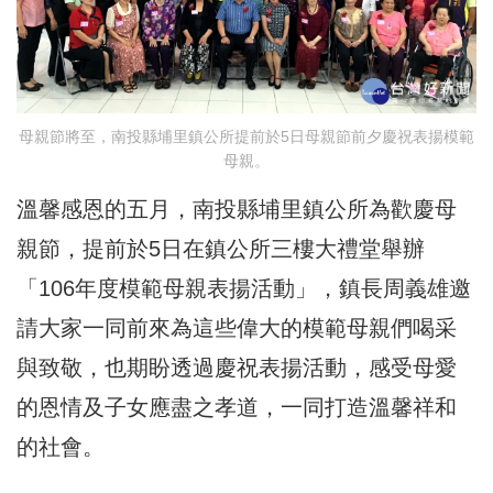
母親節將至，南投縣埔里鎮公所提前於5日母親節前夕慶祝表揚模範
母親。
溫馨感恩的五月，南投縣埔里鎮公所為歡慶母
親節，提前於5日在鎮公所三樓大禮堂舉辦
「106年度模範母親表揚活動」，鎮長周義雄邀
請大家一同前來為這些偉大的模範母親們喝采
與致敬，也期盼透過慶祝表揚活動，感受母愛
的恩情及子女應盡之孝道，一同打造溫馨祥和
的社會。