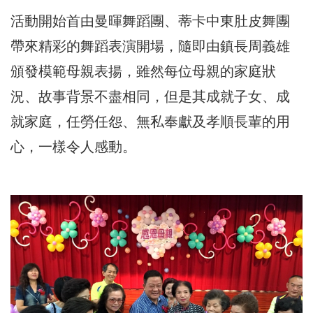
活動開始首由曼暉舞蹈團、蒂卡中東肚皮舞團
帶來精彩的舞蹈表演開場，隨即由鎮長周義雄
頒發模範母親表揚，雖然每位母親的家庭狀
況、故事背景不盡相同，但是其成就子女、成
就家庭，任勞任怨、無私奉獻及孝順長輩的用
心，一樣令人感動。