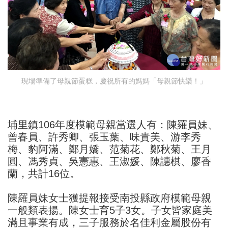
現場準備了母親節蛋糕，慶祝所有的媽媽「母親節快樂！」
埔里鎮106年度模範母親當選人有：陳羅員妹、
曾春員、許秀卿、張玉葉、味貴美、游李秀
梅、豹阿滿、鄭月嬌、范菊花、鄭秋菊、王月
圓、馮秀貞、吳憲惠、王淑媛、陳譓棋、廖香
蘭，共計16位。
陳羅員妹女士獲提報接受南投縣政府模範母親
一般類表揚。陳女士育5子3女。子女皆家庭美
滿且事業有成，三子服務於名佳利金屬股份有