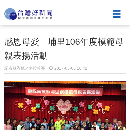
感恩母愛 埔里106年度模範母
親表揚活動
記者蘇彩娥／南投報導
2017-05-06 10:41