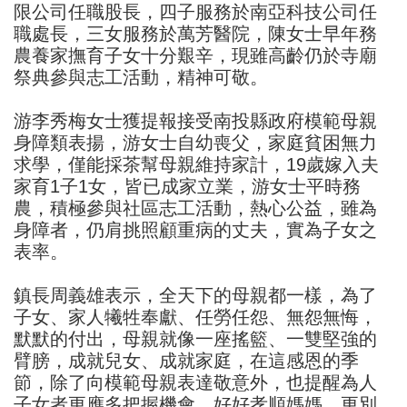
限公司任職股長，四子服務於南亞科技公司任
職處長，三女服務於萬芳醫院，陳女士早年務
農養家撫育子女十分艱辛，現雖高齡仍於寺廟
祭典參與志工活動，精神可敬。
游李秀梅女士獲提報接受南投縣政府模範母親
身障類表揚，游女士自幼喪父，家庭貧困無力
求學，僅能採茶幫母親維持家計，19歲嫁入夫
家育1子1女，皆已成家立業，游女士平時務
農，積極參與社區志工活動，熱心公益，雖為
身障者，仍肩挑照顧重病的丈夫，實為子女之
表率。
鎮長周義雄表示，全天下的母親都一樣，為了
子女、家人犧牲奉獻、任勞任怨、無怨無悔，
默默的付出，母親就像一座搖籃、一雙堅強的
臂膀，成就兒女、成就家庭，在這感恩的季
節，除了向模範母親表達敬意外，也提醒為人
子女者更應多把握機會，好好孝順媽媽，更別