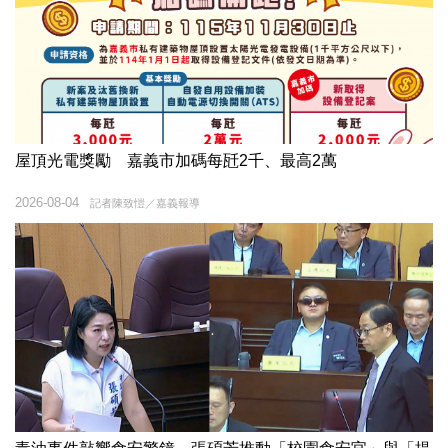
屋頂光電獎勵 嘉義市加碼每瓩2千、最高2萬
2026-08-04
記者陳致愷／嘉義報導