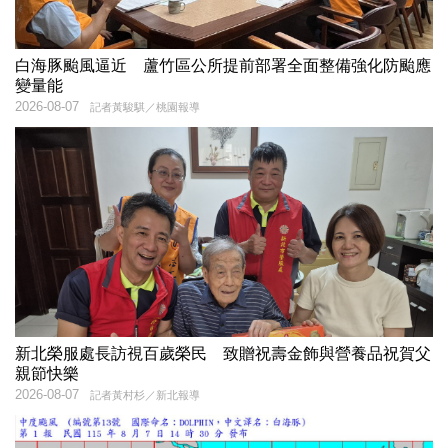
白海豚颱風逼近 蘆竹區公所提前部署全面整備強化防颱應
變量能
2026-08-07
記者黃駿騏／桃園報導
新北榮服處長訪視百歲榮民 致贈祝壽金飾與營養品祝賀父
親節快樂
2026-08-07
記者黃村杉／新北報導