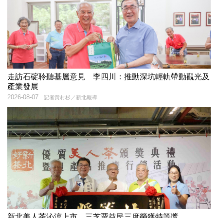
走訪石碇聆聽基層意見 李四川：推動深坑輕軌帶動觀光及
產業發展
2026-08-07
記者黃村杉／新北報導
新北美人茶沁涼上市 三芝粟益民三度榮獲特等獎