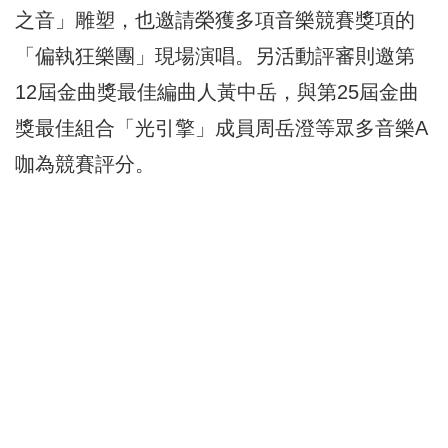
之音」雕塑，也邀請榮獲多項音樂競賽獎項的
「偏執狂樂團」現場演唱。另活動評審則邀第
12屆金曲獎最佳編曲人黃中岳，與第25屆金曲
獎最佳組合「光引擎」成員周岳澄等眾多音樂A
咖為競賽評分。