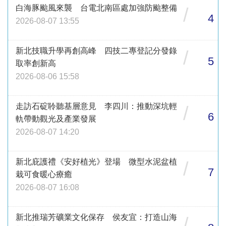
白海豚颱風來襲 台電北南區處加強防颱整備
/
4
2026-08-07 13:55
新北技職升學再創高峰 四技二專登記分發錄
/
5
取率創新高
2026-08-06 15:58
走訪石碇聆聽基層意見 李四川：推動深坑輕
/
6
軌帶動觀光及產業發展
2026-08-07 14:20
新北庇護禮《安好植光》登場 微型水泥盆植
/
7
栽可食暖心療癒
2026-08-07 16:08
新北推瑞芳礦業文化保存 侯友宜：打造山海
/