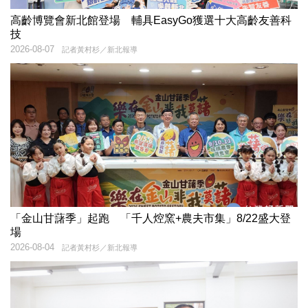
高齡博覽會新北館登場 輔具EasyGo獲選十大高齡友善科
技
2026-08-07
記者黃村杉／新北報導
「金山甘藷季」起跑 「千人焢窯+農夫市集」8/22盛大登
場
2026-08-04
記者黃村杉／新北報導