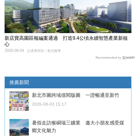
新店寶高園區報編案通過 打造9.4公頃永續智慧產業新核
心
2026-08-04
記者黃村杉／新北報導
Recommended by
推薦新聞
新北市圖跨域借閱版圖 一證暢通至新竹
2026-08-03 15:17
暑假走訪猴硐瑞三鑛業 邀大小朋友感受煤
鄉文化魅力