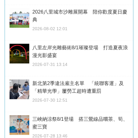
2026八里城市沙雕展開幕 陪你歡度夏日慶
典
2026-08-02 12:01
八里左岸光雕藝術8/1璀璨登場 打造夏夜浪
漫光影盛宴
2026-07-31 13:14
新北第2季違法雇主名單 「統聯客運」及
「精華光學」屢勞工超時遭重罰
2026-07-30 12:51
三峽納涼祭8/1登場 搭三鶯線品嚐茶、筍、
蜜三寶
2026-07-28 13:46