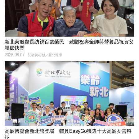
新北榮服處長訪視百歲榮民 致贈祝壽金飾與營養品祝賀父
親節快樂
2026-08-07
記者黃村杉／新北報導
高齡博覽會新北館登場 輔具EasyGo獲選十大高齡友善科
技