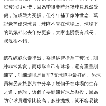
沒奪冠很可惜，因為季後賽時外籍球員忽然受
傷，造成戰力受損，但今年補了像陳世念、葛
記豪等優秀球員，球隊不管在球場上、球場下
的氣氛都比去年好更多，大家也慢慢有成長，
狀況很不錯。
總教練魏永泰指出，裕隆納智捷為了奪冠，訓
練非常紮實，而球隊自己有球場，還有重量訓
練室，訓練環境是目前7支球隊中最好的。另球
員柯旻豪於影片中分享了矮個子在球場的生存
之道，他說，矮個子要勤練運球及拋投，因為
防守球員通常比較高，多練拋投，就不容易被