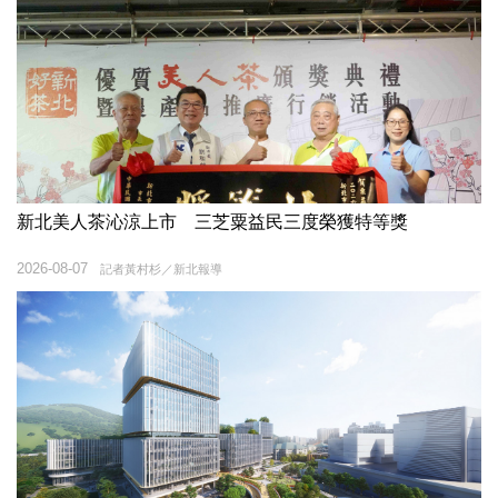
新北美人茶沁涼上市 三芝粟益民三度榮獲特等獎
2026-08-07
記者黃村杉／新北報導