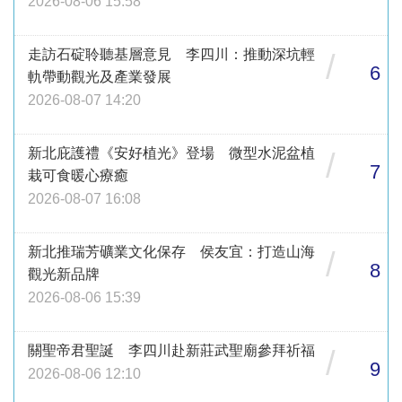
2026-08-06 15:58
走訪石碇聆聽基層意見 李四川：推動深坑輕
/
6
軌帶動觀光及產業發展
2026-08-07 14:20
新北庇護禮《安好植光》登場 微型水泥盆植
/
7
栽可食暖心療癒
2026-08-07 16:08
新北推瑞芳礦業文化保存 侯友宜：打造山海
/
8
觀光新品牌
2026-08-06 15:39
關聖帝君聖誕 李四川赴新莊武聖廟參拜祈福
/
9
2026-08-06 12:10