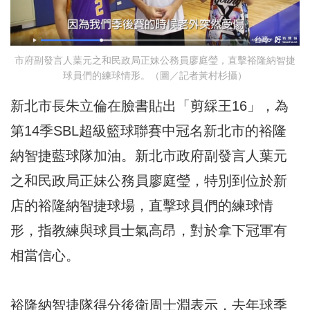
市府副發言人葉元之和民政局正妹公務員廖庭瑩，直擊裕隆納智捷
球員們的練球情形。（圖／記者黃村杉攝）
新北市長朱立倫在臉書貼出「剪綵王16」，為
第14季SBL超級籃球聯賽中冠名新北市的裕隆
納智捷藍球隊加油。新北市政府副發言人葉元
之和民政局正妹公務員廖庭瑩，特別到位於新
店的裕隆納智捷球場，直擊球員們的練球情
形，指教練與球員士氣高昂，對於拿下冠軍有
相當信心。
裕隆納智捷隊得分後衛周士淵表示，去年球季