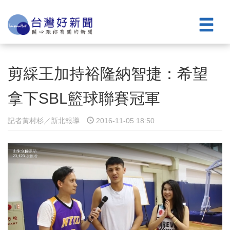
剪綵王加持裕隆納智捷：希望
拿下SBL籃球聯賽冠軍
記者黃村杉／新北報導
2016-11-05 18:50