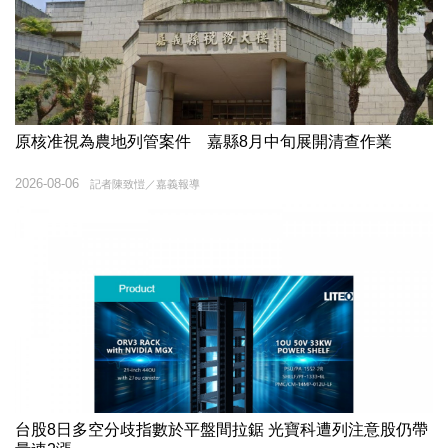
原核准視為農地列管案件 嘉縣8月中旬展開清查作業
2026-08-06
記者陳致愷／嘉義報導
台股8日多空分歧指數於平盤間拉鋸 光寶科遭列注意股仍帶