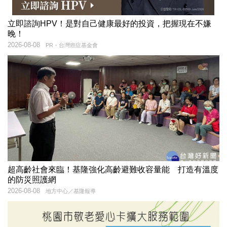
立即諮詢HPV！是對自己健康最好的投資，把握現在不嫌
晚！
2026-08-08
PR・台灣癌症基金會
超高齡社會來臨！基隆強化高齡避難收容量能 打造有溫度
的防災照護網
2026-08-08
地方中心／基隆報導