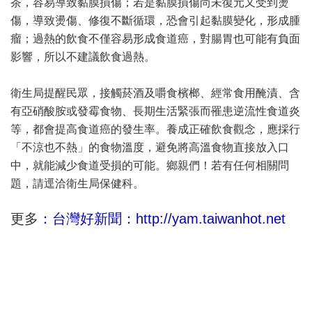
茶，容易導致黏膜損傷；若是黏膜損傷尚未復元又受到燙
傷，導致燙傷、修復不斷循環，恐會引起黏膜變化，形成腫
瘤；過熱的飲食不僅容易形成食道癌，對腸胃也可能有負面
影響，所以不建議飲食過熱。
衛生局提醒民眾，接觸菸酒及嚼食檳榔、經常食用醃漬、含
有亞硝酸胺或發霉食物、長期生活緊張而罹患逆流性食道炎
等，都會提高食道癌的發生率。養成正確飲食觀念，應採行
「不涼也不熱」的食物溫度，避免將高溫食物直接放入口
中，就能減少食道受損的可能。鄉親們！若有任何相關問
題，請逕洽衛生局保健科。
更多
：台灣好新聞：http://yam.taiwanhot.net