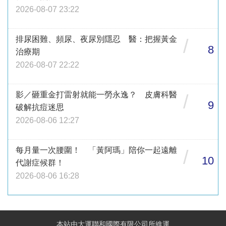
2026-08-07 23:22
排尿困難、頻尿、夜尿別隱忍 醫：把握黃金
/
8
治療期
2026-08-07 22:22
影／砸重金打雷射就能一勞永逸？ 皮膚科醫
/
9
破解抗痘迷思
2026-08-06 12:27
每月量一次腰圍！ 「黃阿瑪」陪你一起遠離
/
10
代謝症候群！
2026-08-06 16:28
本站由大運聯和國際有限公司所維運