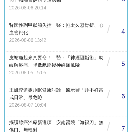
節」癌篩暨健康促進活動
2026-08-06 20:14
腎因性副甲狀腺失控 醫：拖太久恐骨折、心
/
4
血管鈣化
2026-08-06 13:42
皮蛇痛起來真要命！ 醫：「神經阻斷術」助
/
5
緩解疼痛、降低皰疹後神經痛風險
2026-08-05 15:05
王凱猝逝掀睡眠健康討論 醫示警「睡不好當
/
6
成日常」最危險
2026-08-07 10:04
攝護腺癌治療新選項 安南醫院「海福刀」無
/
7
傷口、無輻射