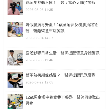
連玩笑都聽不懂！ 醫：當心大腦拉警報
2026-08-05 11:35
暑假腸病毒升溫！1歲童睡夢反覆肌抽躍送
醫 醫籲留意重症警訊
2026-08-04 14:57
疲倦影響日常生活 醫師提醒留意身體警訊
2026-08-03 11:46
登革熱初期像感冒？ 醫師提醒民眾警覺
2026-07-22 12:05
12歲男童喝中藥竟吞下藥匙 醫師胃鏡取出
異物