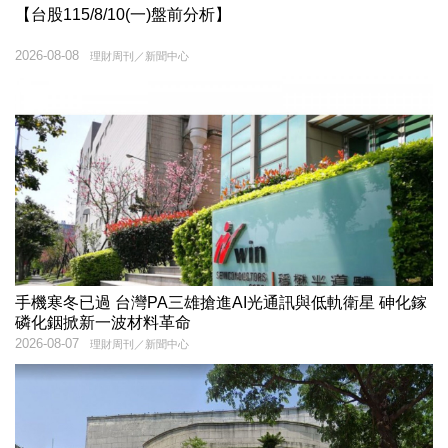
【台股115/8/10(一)盤前分析】
2026-08-08
理財周刊／新聞中心
手機寒冬已過 台灣PA三雄搶進AI光通訊與低軌衛星 砷化鎵
磷化銦掀新一波材料革命
2026-08-07
理財周刊／新聞中心